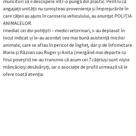
muncitori să îi descopere într-o pungă din plastic. Pentru că
angajații unității nu cunoșteau proveniența și împrejurările în
care cățeii au ajuns în caroseria vehiculului, au anunțat POLIȚIA
ANIMALELOR.
Imediat cei doi polițiști – medici veterinari, s-au deplasat în
locul indicat și le-au acordat cea mai bună asistență micilor
animale, care se aflau în pericol de îngheț, dar și de înfometare.
Maria și Răzvan sau Roger și Anita (mergând mai departe cu
firul poveștii) ne-au transmis că acum cei 7 cățeluși sunt niște
mâncăcioși desăvârșiți, iar o asociație de profil urmează să le
ofere toată atenția.