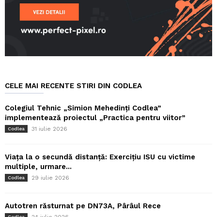
CELE MAI RECENTE STIRI DIN CODLEA
Colegiul Tehnic „Simion Mehedinți Codlea”
implementează proiectul „Practica pentru viitor”
31 iulie 2026
Codlea
Viața la o secundă distanță: Exercițiu ISU cu victime
multiple, urmare...
29 iulie 2026
Codlea
Autotren răsturnat pe DN73A, Pârâul Rece
24 iulie 2026
Codlea