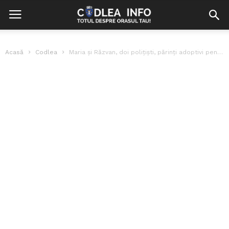
Acasă
Codlea
Maria și Răzvan, doi polițiști, părinți adoptivi pentru șapte cățeluși