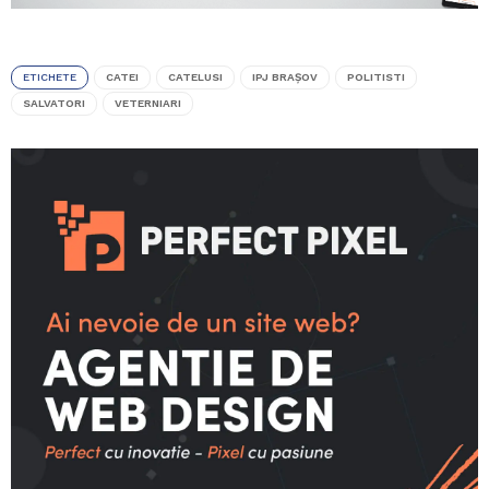
ETICHETE
CATEI
CATELUSI
IPJ BRAŞOV
POLITISTI
SALVATORI
VETERNIARI