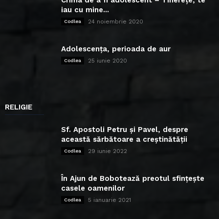
iau cu mine...
24 noiembrie 2020
Codlea
Adolescența, perioada de aur
25 iunie 2020
Codlea
RELIGIE
Sf. Apostoli Petru și Pavel, despre
această sărbătoare a creștinătății
29 iunie 2022
Codlea
În Ajun de Bobotează preotul sfințește
casele oamenilor
5 ianuarie 2021
Codlea