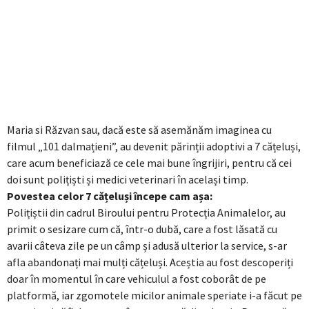
Maria si Răzvan sau, dacă este să asemănăm imaginea cu
filmul „101 dalmațieni”, au devenit părinții adoptivi a 7 cățeluși,
care acum beneficiază ce cele mai bune îngrijiri, pentru că cei
doi sunt polițiști și medici veterinari în același timp.
Povestea celor 7 cățeluși începe cam așa:
Polițiștii din cadrul Biroului pentru Protecția Animalelor, au
primit o sesizare cum că, într-o dubă, care a fost lăsată cu
avarii câteva zile pe un câmp și adusă ulterior la service, s-ar
afla abandonați mai mulți cățeluși. Aceștia au fost descoperiți
doar în momentul în care vehiculul a fost coborât de pe
platformă, iar zgomotele micilor animale speriate i-a făcut pe