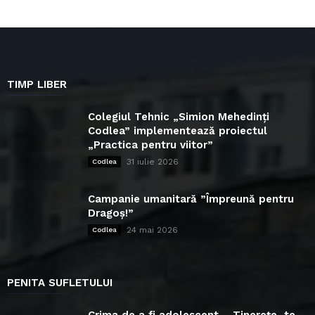
TIMP LIBER
Colegiul Tehnic „Simion Mehedinți
Codlea” implementează proiectul
„Practica pentru viitor”
31 iulie 2026
Codlea
Campanie umanitară ”Împreună pentru
Dragoș!”
24 mai 2026
Codlea
PENITA SUFLETULUI
Crima de a fi adolescent – Tinerețe, te