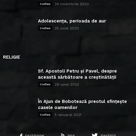
24 noiembrie 2020
Codlea
Adolescența, perioada de aur
25 iunie 2020
Codlea
RELIGIE
Sf. Apostoli Petru și Pavel, despre
această sărbătoare a creștinătății
29 iunie 2022
Codlea
În Ajun de Bobotează preotul sfințește
casele oamenilor
5 ianuarie 2021
Codlea
FACEBOOK
RSS
TWITTER