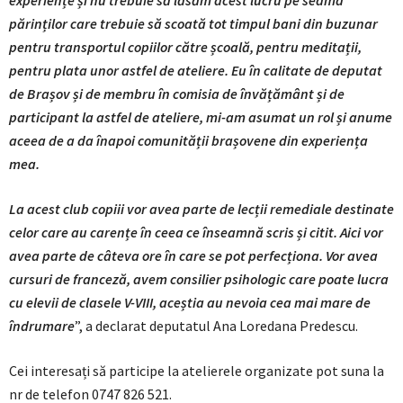
experiențe și nu trebuie să lăsăm acest lucru pe seama
părinților care trebuie să scoată tot timpul bani din buzunar
pentru transportul copiilor către școală, pentru meditații,
pentru plata unor astfel de ateliere. Eu în calitate de deputat
de Brașov și de membru în comisia de învățământ și de
participant la astfel de ateliere, mi-am asumat un rol și anume
aceea de a da înapoi comunității brașovene din experiența
mea.
La acest club copiii vor avea parte de lecții remediale destinate
celor care au carențe în ceea ce înseamnă scris și citit. Aici vor
avea parte de câteva ore în care se pot perfecționa. Vor avea
cursuri de franceză, avem consilier psihologic care poate lucra
cu elevii de clasele V-VIII, aceștia au nevoia cea mai mare de
îndrumare
”, a declarat deputatul Ana Loredana Predescu.
Cei interesați să participe la atelierele organizate pot suna la
nr de telefon 0747 826 521.