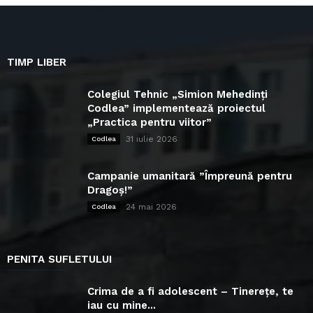
TIMP LIBER
Colegiul Tehnic „Simion Mehedinți
Codlea” implementează proiectul
„Practica pentru viitor”
31 iulie 2026
Codlea
Campanie umanitară ”Împreună pentru
Dragoș!”
24 mai 2026
Codlea
PENITA SUFLETULUI
Crima de a fi adolescent – Tinerețe, te
iau cu mine...