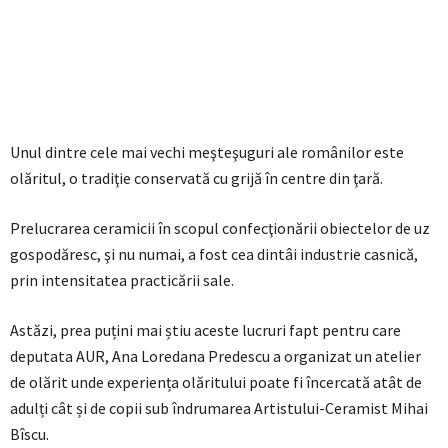
Unul dintre cele mai vechi meşteşuguri ale românilor este
olăritul, o tradiţie conservată cu grijă în centre din ţară.
Prelucrarea ceramicii în scopul confecţionării obiectelor de uz
gospodăresc, şi nu numai, a fost cea dintâi industrie casnică,
prin intensitatea practicării sale.
Astăzi, prea puțini mai știu aceste lucruri fapt pentru care
deputata AUR, Ana Loredana Predescu a organizat un atelier
de olărit unde experiența olăritului poate fi încercată atât de
adulți cât și de copii sub îndrumarea Artistului-Ceramist Mihai
Bîscu.