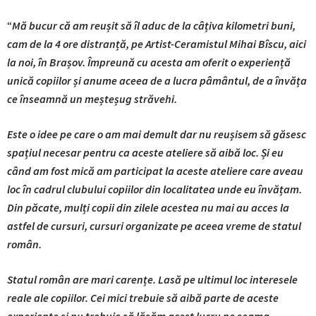
“
Mă bucur că am reușit să îl aduc de la câțiva kilometri buni,
cam de la 4 ore distranță, pe Artist-Ceramistul Mihai Bîscu, aici
la noi, în Brașov. Împreună cu acesta am oferit o experiență
unică copiilor și anume aceea de a lucra pâmântul, de a învăța
ce înseamnă un meșteșug străvehi.
Este o idee pe care o am mai demult dar nu reușisem să găsesc
spațiul necesar pentru ca aceste ateliere să aibă loc. Și eu
când am fost mică am participat la aceste ateliere care aveau
loc în cadrul clubului copiilor din localitatea unde eu învățam.
Din păcate, mulți copii din zilele acestea nu mai au acces la
astfel de cursuri, cursuri organizate pe aceea vreme de statul
român.
Statul român are mari carențe. Lasă pe ultimul loc interesele
reale ale copiilor. Cei mici trebuie să aibă parte de aceste