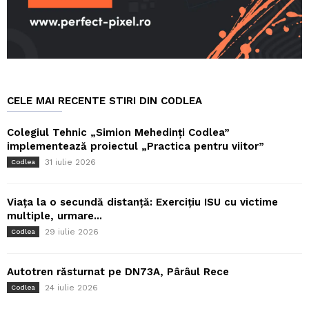
CELE MAI RECENTE STIRI DIN CODLEA
Colegiul Tehnic „Simion Mehedinți Codlea”
implementează proiectul „Practica pentru viitor”
31 iulie 2026
Codlea
Viața la o secundă distanță: Exercițiu ISU cu victime
multiple, urmare...
29 iulie 2026
Codlea
Autotren răsturnat pe DN73A, Pârâul Rece
24 iulie 2026
Codlea