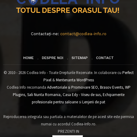
Contactați-ne:
contact@codlea-info.ro
HOME
DESPRE NOI
SITEMAP
CONTACT
© 2010 - 2026 Codlea Info - Toate Drepturile Rezervate. In colaborare cu
Perfect
Pixel
&
Mentenanta WordPress
Codlea Info recomanda
Advertoriale si Promovare SEO
,
Brasov Events
,
WP
Plugins
,
Sali Nunta Romania
,
Casa Edy - Viseu de sus
,
Echipamente
profesionale pentru saloane
si
Lenjerii de pat
Reproducerea integrala sau partiala a materialelor de pe acest site este permisa
numai cu acordul Codlea-Info.ro.
PREZENTI IN