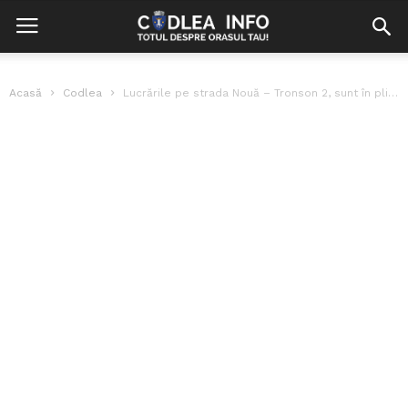
Acasă
Codlea
Lucrările pe strada Nouă – Tronson 2, sunt în plină desfășurare