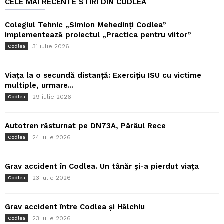
CELE MAI RECENTE STIRI DIN CODLEA
Colegiul Tehnic „Simion Mehedinți Codlea”
implementează proiectul „Practica pentru viitor”
31 iulie 2026
Codlea
Viața la o secundă distanță: Exercițiu ISU cu victime
multiple, urmare...
29 iulie 2026
Codlea
Autotren răsturnat pe DN73A, Pârâul Rece
24 iulie 2026
Codlea
Grav accident în Codlea. Un tânăr și-a pierdut viața
23 iulie 2026
Codlea
Grav accident între Codlea și Hălchiu
23 iulie 2026
Codlea