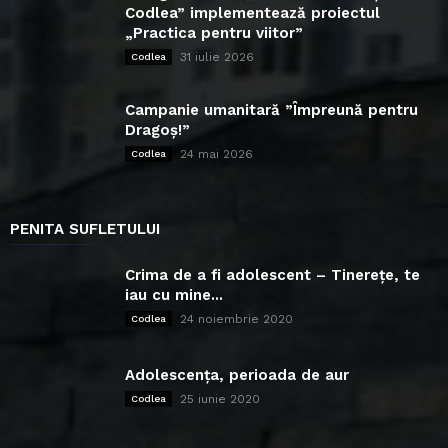
Codlea” implementează proiectul
„Practica pentru viitor”
31 iulie 2026
Codlea
Campanie umanitară ”Împreună pentru
Dragoș!”
24 mai 2026
Codlea
PENITA SUFLETULUI
Crima de a fi adolescent – Tinerețe, te
iau cu mine...
24 noiembrie 2020
Codlea
Adolescența, perioada de aur
25 iunie 2020
Codlea