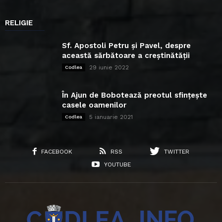
RELIGIE
Sf. Apostoli Petru și Pavel, despre
această sărbătoare a creștinătății
29 iunie 2022
Codlea
În Ajun de Bobotează preotul sfințește
casele oamenilor
5 ianuarie 2021
Codlea
FACEBOOK
RSS
TWITTER
YOUTUBE