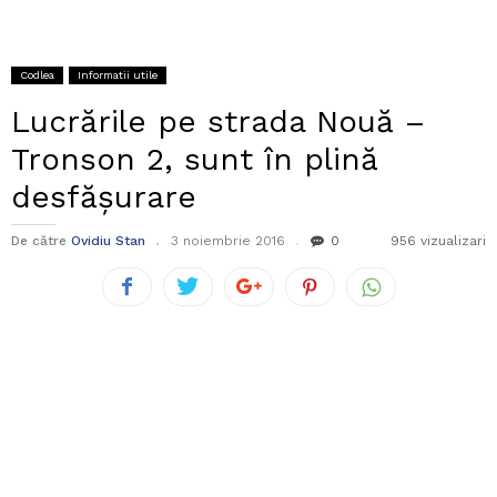
Codlea
Informatii utile
Lucrările pe strada Nouă –
Tronson 2, sunt în plină
desfășurare
De către
Ovidiu Stan
3 noiembrie 2016
0
956 vizualizari