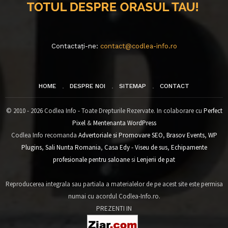
Contactați-ne:
contact@codlea-info.ro
HOME
DESPRE NOI
SITEMAP
CONTACT
© 2010 - 2026 Codlea Info - Toate Drepturile Rezervate. In colaborare cu
Perfect
Pixel
&
Mentenanta WordPress
Codlea Info recomanda
Advertoriale si Promovare SEO
,
Brasov Events
,
WP
Plugins
,
Sali Nunta Romania
,
Casa Edy - Viseu de sus
,
Echipamente
profesionale pentru saloane
si
Lenjerii de pat
Reproducerea integrala sau partiala a materialelor de pe acest site este permisa
numai cu acordul Codlea-Info.ro.
PREZENTI IN