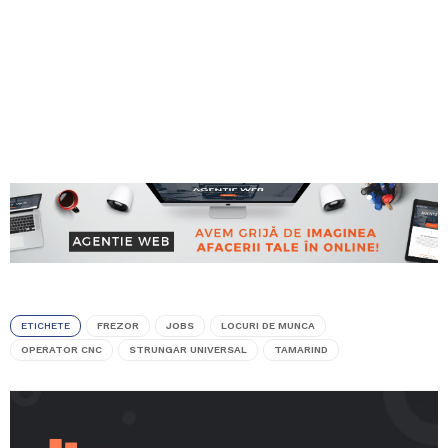
ETICHETE
FREZOR
JOBS
LOCURI DE MUNCA
OPERATOR CNC
STRUNGAR UNIVERSAL
TAMARIND