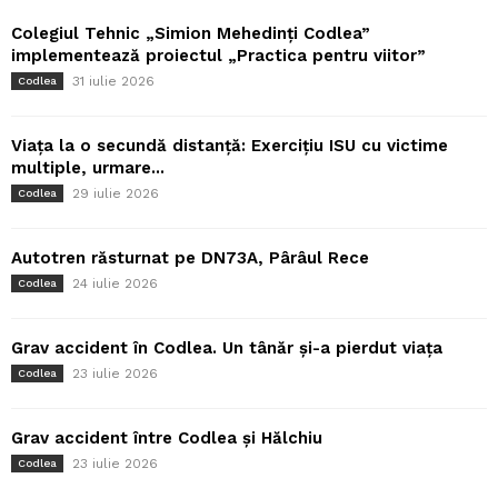
Colegiul Tehnic „Simion Mehedinți Codlea”
implementează proiectul „Practica pentru viitor”
31 iulie 2026
Codlea
Viața la o secundă distanță: Exercițiu ISU cu victime
multiple, urmare...
29 iulie 2026
Codlea
Autotren răsturnat pe DN73A, Pârâul Rece
24 iulie 2026
Codlea
Grav accident în Codlea. Un tânăr și-a pierdut viața
23 iulie 2026
Codlea
Grav accident între Codlea și Hălchiu
23 iulie 2026
Codlea