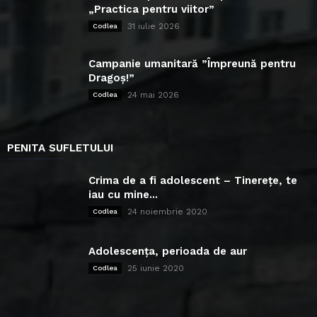
„Practica pentru viitor”
31 iulie 2026
Codlea
Campanie umanitară ”Împreună pentru
Dragoș!”
24 mai 2026
Codlea
PENITA SUFLETULUI
Crima de a fi adolescent – Tinerețe, te
iau cu mine...
24 noiembrie 2020
Codlea
Adolescența, perioada de aur
25 iunie 2020
Codlea