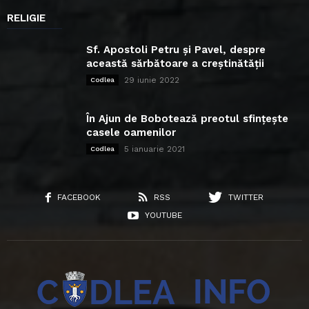
RELIGIE
Sf. Apostoli Petru și Pavel, despre
această sărbătoare a creștinătății
29 iunie 2022
Codlea
În Ajun de Bobotează preotul sfințește
casele oamenilor
5 ianuarie 2021
Codlea
FACEBOOK
RSS
TWITTER
YOUTUBE