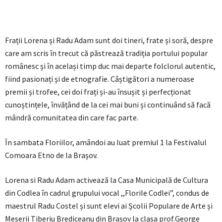
Frații Lorena și Radu Adam sunt doi tineri, frate și soră, despre
care am scris în trecut că păstrează tradiția portului popular
românesc și în același timp duc mai departe folclorul autentic,
fiind pasionați și de etnografie. Câștigători a numeroase
premii și trofee, cei doi frați și-au însușit și perfecționat
cunoștințele, învățând de la cei mai buni și continuând să facă
mândră comunitatea din care fac parte.
În sambata Floriilor, amândoi au luat premiul 1 la Festivalul
Comoara Etno de la Brașov.
Lorena si Radu Adam activează la Casa Municipală de Cultura
din Codlea în cadrul grupului vocal ,,Florile Codlei”, condus de
maestrul Radu Costel și sunt elevi ai Școlii Populare de Arte și
Meserii Tiberiu Brediceanu din Brașov la clasa prof.George