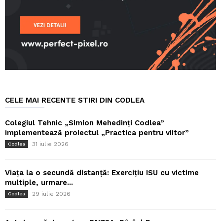
CELE MAI RECENTE STIRI DIN CODLEA
Colegiul Tehnic „Simion Mehedinți Codlea”
implementează proiectul „Practica pentru viitor”
31 iulie 2026
Codlea
Viața la o secundă distanță: Exercițiu ISU cu victime
multiple, urmare...
29 iulie 2026
Codlea