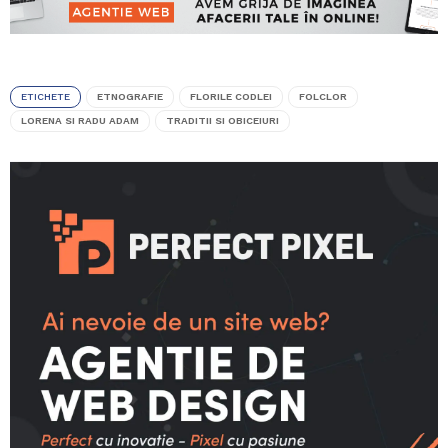
ETICHETE
ETNOGRAFIE
FLORILE CODLEI
FOLCLOR
LORENA SI RADU ADAM
TRADITII SI OBICEIURI