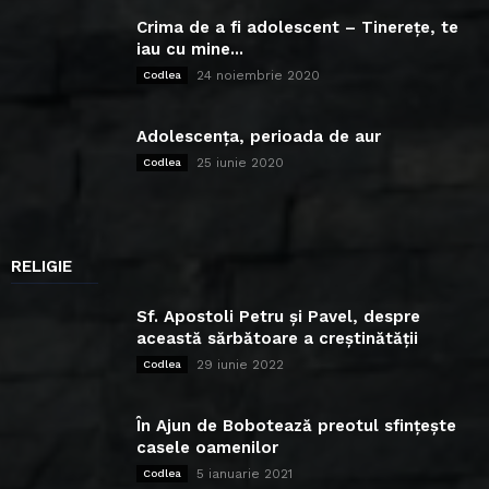
Crima de a fi adolescent – Tinerețe, te
iau cu mine...
24 noiembrie 2020
Codlea
Adolescența, perioada de aur
25 iunie 2020
Codlea
RELIGIE
Sf. Apostoli Petru și Pavel, despre
această sărbătoare a creștinătății
29 iunie 2022
Codlea
În Ajun de Bobotează preotul sfințește
casele oamenilor
5 ianuarie 2021
Codlea