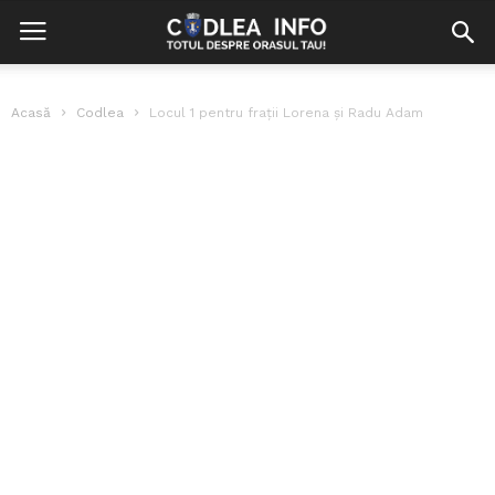
Acasă
Codlea
Locul 1 pentru frații Lorena și Radu Adam