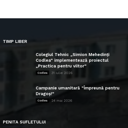
TIMP LIBER
Colegiul Tehnic „Simion Mehedinți
Codlea” implementează proiectul
„Practica pentru viitor”
31 iulie 2026
Codlea
Campanie umanitară ”Împreună pentru
Dragoș!”
24 mai 2026
Codlea
PENITA SUFLETULUI