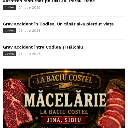
Autotren răsturnat pe DN73A, Pârâul Rece
24 iulie 2026
Codlea
Grav accident în Codlea. Un tânăr și-a pierdut viața
23 iulie 2026
Codlea
Grav accident între Codlea și Hălchiu
23 iulie 2026
Codlea