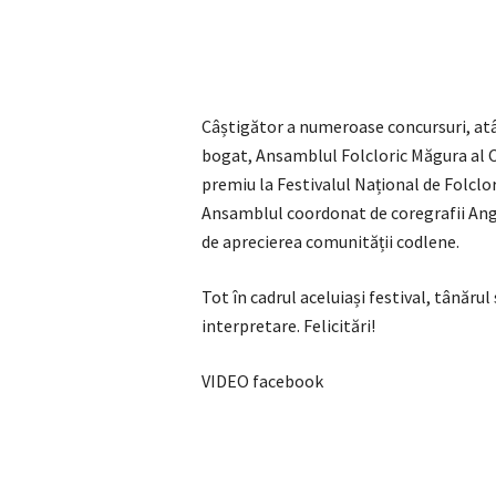
Câștigător a numeroase concursuri, atât
bogat, Ansamblul Folcloric Măgura al C
premiu la Festivalul Național de Folclor 
Ansamblul coordonat de coregrafii Angel
de aprecierea comunității codlene.
Tot în cadrul aceluiași festival, tânăru
interpretare. Felicitări!
VIDEO facebook