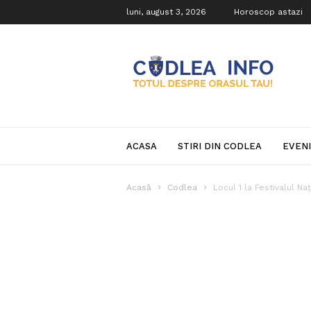
luni, august 3, 2026
Horoscop astazi
Codlea
Info
ACASA
STIRI DIN CODLEA
EVEN
Acasă
Codlea
Locul 1 la Festivalul Na