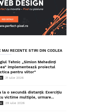
E MAI RECENTE STIRI DIN CODLEA
giul Tehnic „Simion Mehedinți
ea” implementează proiectul
ctica pentru viitor”
31 iulie 2026
ea
a la o secundă distanță: Exercițiu
cu victime multiple, urmare...
29 iulie 2026
ea