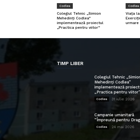
Codlea
Codlea
Viața l
Colegiul Tehnic „Simion
Exerciți
Mehedinți Codlea”
urmare 
implementează proiectul
„Practica pentru viitor”
TIMP LIBER
Colegiul Tehnic „Simio
Mehedinți Codlea”
implementează proiect
„Practica pentru viitor
31 iulie 2026
Codlea
Campanie umanitară
”Împreună pentru Drag
24 mai 2026
Codlea