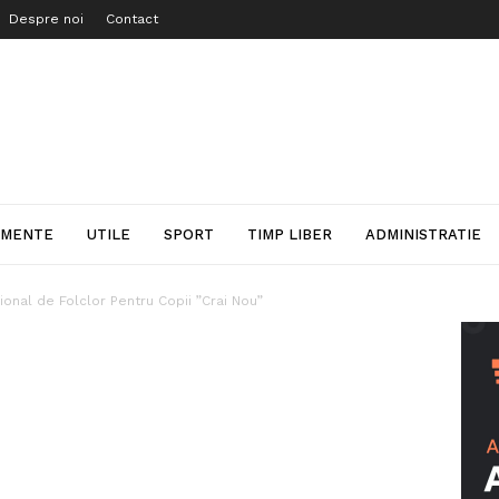
Despre noi
Contact
IMENTE
UTILE
SPORT
TIMP LIBER
ADMINISTRATIE
țional de Folclor Pentru Copii ”Crai Nou”