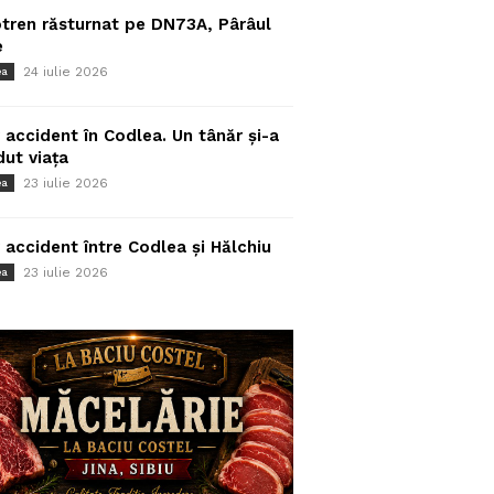
tren răsturnat pe DN73A, Pârâul
e
24 iulie 2026
ea
 accident în Codlea. Un tânăr și-a
dut viața
23 iulie 2026
ea
 accident între Codlea și Hălchiu
23 iulie 2026
ea