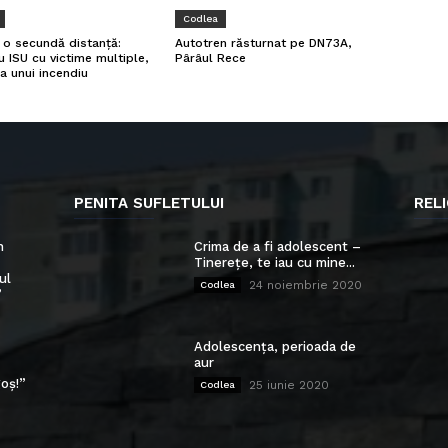
Codlea
a o secundă distanță:
Autotren răsturnat pe DN73A,
u ISU cu victime multiple,
Pârâul Rece
a unui incendiu
PENITA SUFLETULUI
RELI
n
Crima de a fi adolescent –
Tinerețe, te iau cu mine...
ul
24 noiembrie 2020
Codlea
”
Adolescența, perioada de
aur
oș!”
25 iunie 2020
Codlea