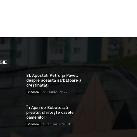
GIE
Sf. Apostoli Petru și Pavel,
despre această sărbătoare a
creștinătății
29 iunie 2022
Codlea
În Ajun de Bobotează
preotul sfințește casele
oamenilor
5 ianuarie 2021
Codlea