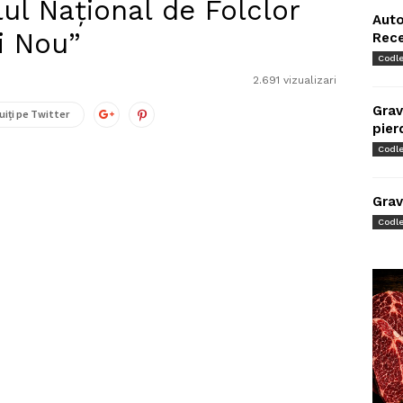
lul Național de Folclor
Auto
i Nou”
Rec
Codl
2.691 vizualizari
Grav
uiți pe Twitter
pier
Codl
Grav
Codl