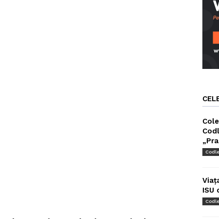
CEL
Cole
Codl
„Pra
Codl
Viaț
ISU 
Codl