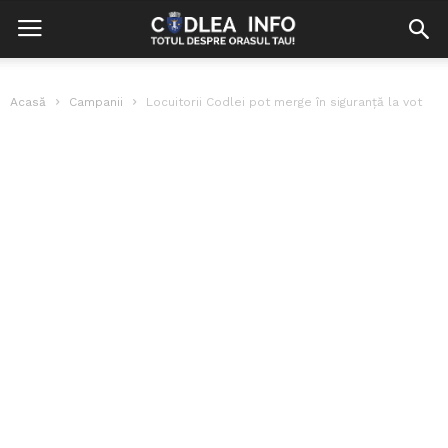
Acasă
Campanii
Locuitorii Codlei pot merge în siguranță la vot