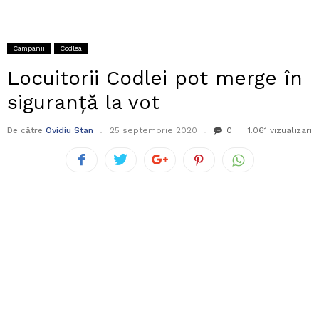
Campanii
Codlea
Locuitorii Codlei pot merge în
siguranță la vot
De către
Ovidiu Stan
25 septembrie 2020
0
1.061 vizualizari