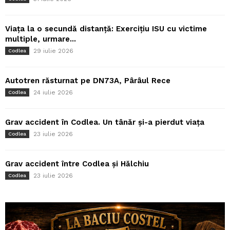
Viața la o secundă distanță: Exercițiu ISU cu victime
multiple, urmare...
29 iulie 2026
Codlea
Autotren răsturnat pe DN73A, Pârâul Rece
24 iulie 2026
Codlea
Grav accident în Codlea. Un tânăr și-a pierdut viața
23 iulie 2026
Codlea
Grav accident între Codlea și Hălchiu
23 iulie 2026
Codlea