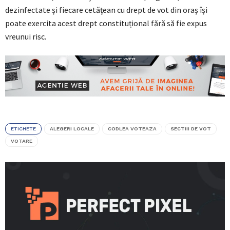
dezinfectate și fiecare cetățean cu drept de vot din oraș își
poate exercita acest drept constituțional fără să fie expus
vreunui risc.
ETICHETE
ALEGERI LOCALE
CODLEA VOTEAZA
SECTIII DE VOT
VOTARE