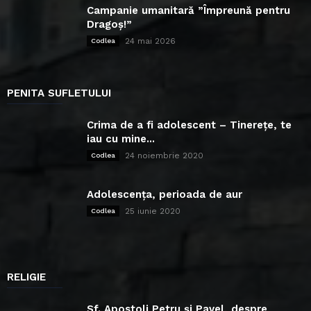
Campanie umanitară ”Împreună pentru
Dragoș!”
24 mai 2026
Codlea
PENITA SUFLETULUI
Crima de a fi adolescent – Tinerețe, te
iau cu mine...
24 noiembrie 2020
Codlea
Adolescența, perioada de aur
25 iunie 2020
Codlea
RELIGIE
Sf. Apostoli Petru și Pavel, despre