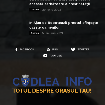
această sărbătoare a creștinătății
29 iunie 2022
Codlea
În Ajun de Bobotează preotul sfințește
casele oamenilor
5 ianuarie 2021
Codlea
FACEBOOK
RSS
TWITTER
YOUTUBE