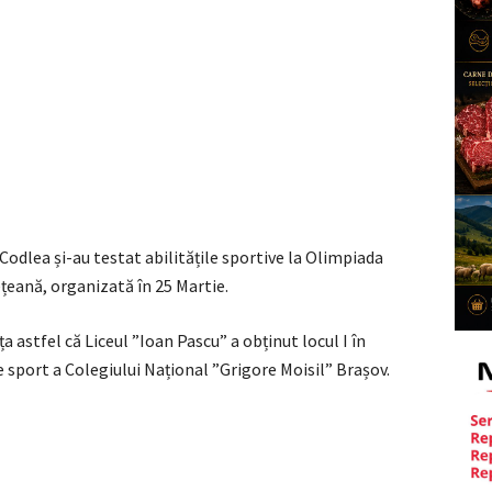
 Codlea și-au testat abilitățile sportive la Olimpiada
ețeană, organizată în 25 Martie.
stfel că Liceul ”Ioan Pascu” a obținut locul I în
de sport a Colegiului Național ”Grigore Moisil” Brașov.