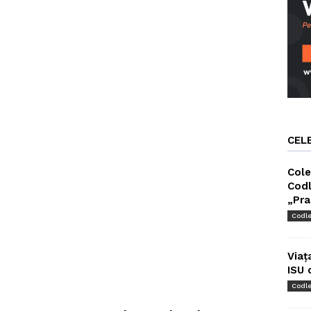
CEL
Cole
Codl
„Pra
Codl
Viaț
ISU 
Codl