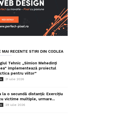
E MAI RECENTE STIRI DIN CODLEA
giul Tehnic „Simion Mehedinți
ea” implementează proiectul
ctica pentru viitor”
31 iulie 2026
ea
a la o secundă distanță: Exercițiu
cu victime multiple, urmare...
29 iulie 2026
ea