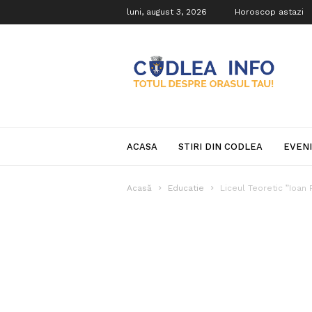
luni, august 3, 2026
Horoscop astazi
Codlea
Info
ACASA
STIRI DIN CODLEA
EVEN
Acasă
Educatie
Liceul Teoretic ”Ioan 