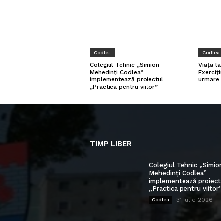
Codlea
Codlea
Viața l
Colegiul Tehnic „Simion
Exerciți
Mehedinți Codlea”
urmare 
implementează proiectul
„Practica pentru viitor”
TIMP LIBER
Colegiul Tehnic „Simio
Mehedinți Codlea”
implementează proiect
„Practica pentru viitor
31 iulie 2026
Codlea