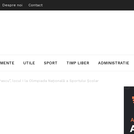
Despre noi
Contact
IMENTE
UTILE
SPORT
TIMP LIBER
ADMINISTRATIE
Pascu”, locul I la Olimpiada Națională a Sportului Școlar