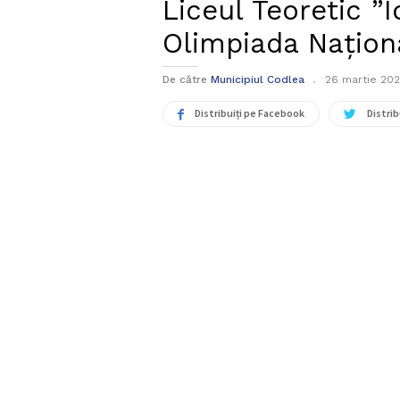
Liceul Teoretic ”I
Olimpiada Naționa
De către
Municipiul Codlea
26 martie 20
Distribuiți pe Facebook
Distrib