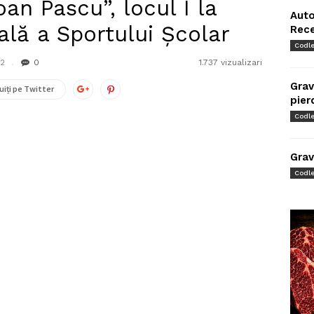
oan Pascu”, locul I la
Auto
lă a Sportului Școlar
Rec
Codl
22
0
1.737 vizualizari
Grav
uiți pe Twitter
pier
Codl
Grav
Codl