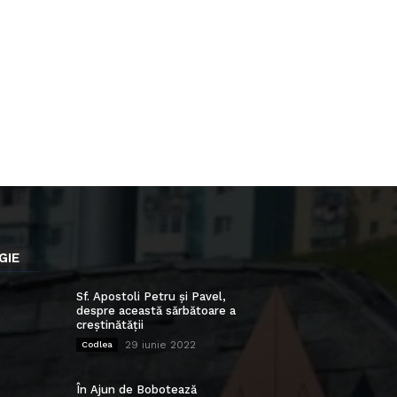
GIE
Sf. Apostoli Petru și Pavel,
despre această sărbătoare a
creștinătății
29 iunie 2022
Codlea
În Ajun de Bobotează