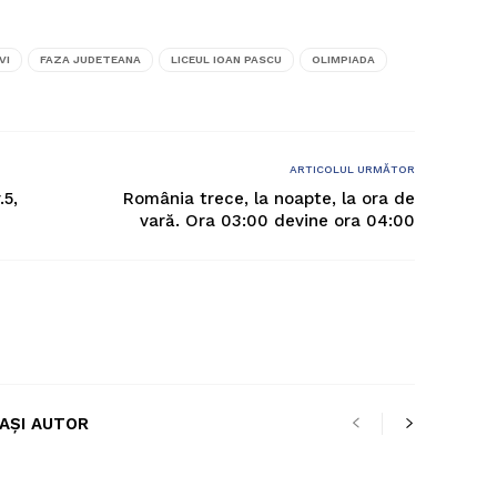
VI
FAZA JUDETEANA
LICEUL IOAN PASCU
OLIMPIADA
ARTICOLUL URMĂTOR
.5,
România trece, la noapte, la ora de
vară. Ora 03:00 devine ora 04:00
LAȘI AUTOR