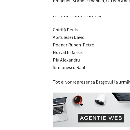
Emanuel, Stănoi Emanuel, Oltean Abel,
…………………………..
Chirilă Denis
Apitulesei David
Poenar Ruben-Petre
Horváth Darius
Piu Alexandru
Simionescu Raul
Tot ei vor reprezenta Brașovul la urmă