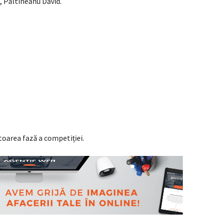
 Păltineanu David.
toarea fază a competiției.