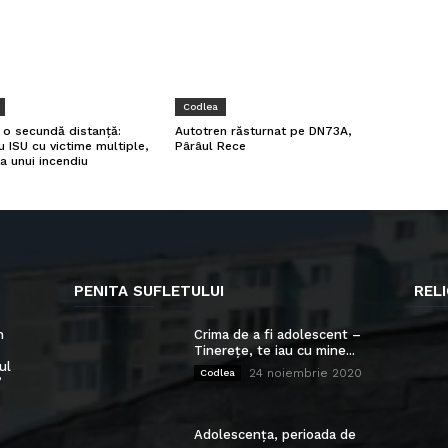
Codlea
a o secundă distanță:
Autotren răsturnat pe DN73A,
u ISU cu victime multiple,
Pârâul Rece
a unui incendiu
PENITA SUFLETULUI
RELI
n
Crima de a fi adolescent –
Tinerețe, te iau cu mine...
ul
24 noiembrie 2020
Codlea
”
Adolescența, perioada de