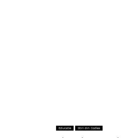
Educatie
Stiri din Codlea