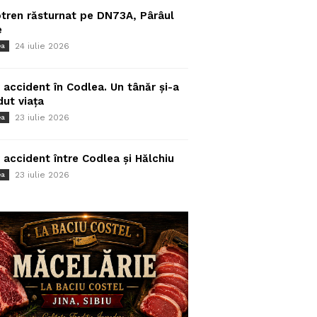
tren răsturnat pe DN73A, Pârâul
e
24 iulie 2026
ea
 accident în Codlea. Un tânăr și-a
dut viața
23 iulie 2026
ea
 accident între Codlea și Hălchiu
23 iulie 2026
ea