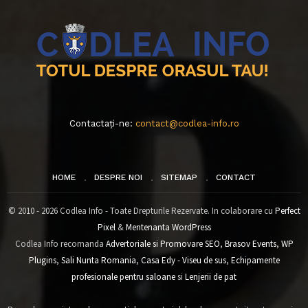
Contactați-ne:
contact@codlea-info.ro
HOME
DESPRE NOI
SITEMAP
CONTACT
© 2010 - 2026 Codlea Info - Toate Drepturile Rezervate. In colaborare cu
Perfect
Pixel
&
Mentenanta WordPress
Codlea Info recomanda
Advertoriale si Promovare SEO
,
Brasov Events
,
WP
Plugins
,
Sali Nunta Romania
,
Casa Edy - Viseu de sus
,
Echipamente
profesionale pentru saloane
si
Lenjerii de pat