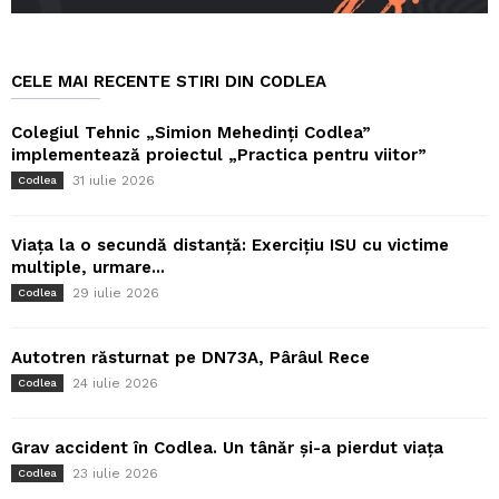
CELE MAI RECENTE STIRI DIN CODLEA
Colegiul Tehnic „Simion Mehedinți Codlea”
implementează proiectul „Practica pentru viitor”
31 iulie 2026
Codlea
Viața la o secundă distanță: Exercițiu ISU cu victime
multiple, urmare...
29 iulie 2026
Codlea
Autotren răsturnat pe DN73A, Pârâul Rece
24 iulie 2026
Codlea
Grav accident în Codlea. Un tânăr și-a pierdut viața
23 iulie 2026
Codlea