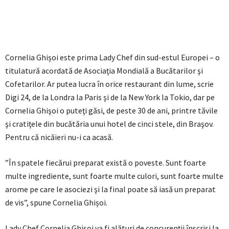
Cornelia Ghișoi este prima Lady Chef din sud-estul Europei – o
titulatură acordată de Asociaţia Mondială a Bucătarilor şi
Cofetarilor. Ar putea lucra în orice restaurant din lume, scrie
Digi 24, de la Londra la Paris şi de la New York la Tokio, dar pe
Cornelia Ghişoi o puteţi găsi, de peste 30 de ani, printre tăvile
şi cratiţele din bucătăria unui hotel de cinci stele, din Braşov.
Pentru că nicăieri nu-i ca acasă.
”În spatele fiecărui preparat există o poveste. Sunt foarte
multe ingrediente, sunt foarte multe culori, sunt foarte multe
arome pe care le asociezi şi la final poate să iasă un preparat
de vis”, spune Cornelia Ghișoi.
Lady Chef Cornelia Ghișoi va fi alături de concurenții înscriși la