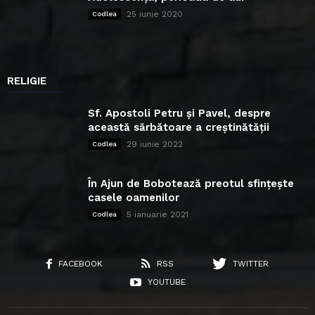
25 iunie 2020
Codlea
RELIGIE
Sf. Apostoli Petru și Pavel, despre
această sărbătoare a creștinătății
29 iunie 2022
Codlea
În Ajun de Bobotează preotul sfințește
casele oamenilor
5 ianuarie 2021
Codlea
FACEBOOK
RSS
TWITTER
YOUTUBE