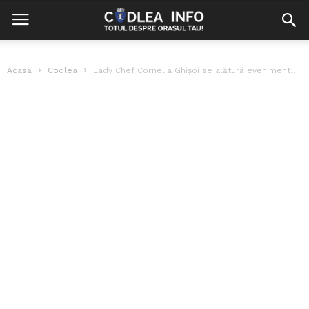
Acasă
Codlea
Lady Chef Cornelia Ghișoi se alătură evenimentului ”Cupa presei la gătit”