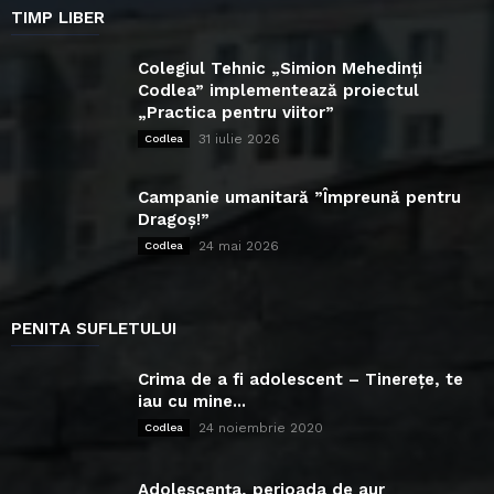
TIMP LIBER
Colegiul Tehnic „Simion Mehedinți
Codlea” implementează proiectul
„Practica pentru viitor”
31 iulie 2026
Codlea
Campanie umanitară ”Împreună pentru
Dragoș!”
24 mai 2026
Codlea
PENITA SUFLETULUI
Crima de a fi adolescent – Tinerețe, te
iau cu mine...
24 noiembrie 2020
Codlea
Adolescența, perioada de aur