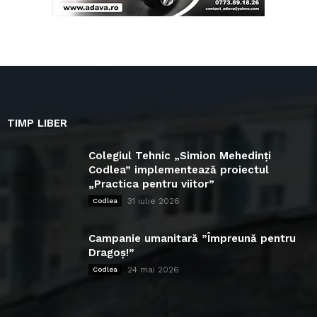
TIMP LIBER
Colegiul Tehnic „Simion Mehedinți
Codlea” implementează proiectul
„Practica pentru viitor”
31 iulie 2026
Codlea
Campanie umanitară ”Împreună pentru
Dragoș!”
24 mai 2026
Codlea