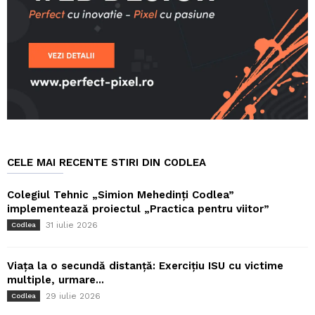
CELE MAI RECENTE STIRI DIN CODLEA
Colegiul Tehnic „Simion Mehedinți Codlea”
implementează proiectul „Practica pentru viitor”
31 iulie 2026
Codlea
Viața la o secundă distanță: Exercițiu ISU cu victime
multiple, urmare...
29 iulie 2026
Codlea