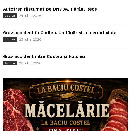
Autotren răsturnat pe DN73A, Pârâul Rece
24 iulie 2026
Codlea
Grav accident în Codlea. Un tânăr și-a pierdut viața
23 iulie 2026
Codlea
Grav accident între Codlea și Hălchiu
23 iulie 2026
Codlea