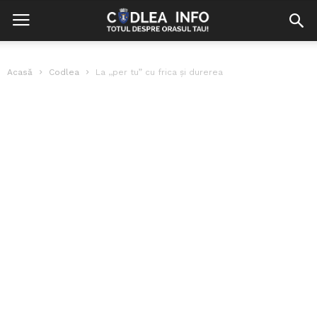
Acasă
Codlea
La ,,per tu” cu frica şi durerea