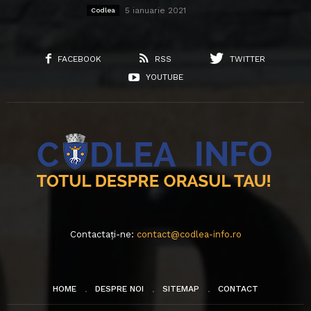
5 ianuarie 2021
Codlea
FACEBOOK
RSS
TWITTER
YOUTUBE
Contactați-ne:
contact@codlea-info.ro
HOME
DESPRE NOI
SITEMAP
CONTACT