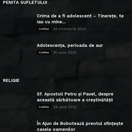
PENITA SUFLETULUI
Crima de a fi adolescent – Tinerețe, te
iau cu mine...
24 noiembrie 2020
Codlea
Adolescența, perioada de aur
25 iunie 2020
Codlea
RELIGIE
Sf. Apostoli Petru și Pavel, despre
această sărbătoare a creștinătății
29 iunie 2022
Codlea
În Ajun de Bobotează preotul sfințește
casele oamenilor