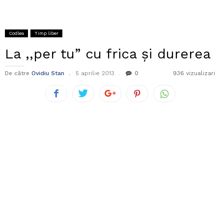
Codlea
Timp liber
La ,,per tu” cu frica şi durerea
De către
Ovidiu Stan
5 aprilie 2013
0
936 vizualizari