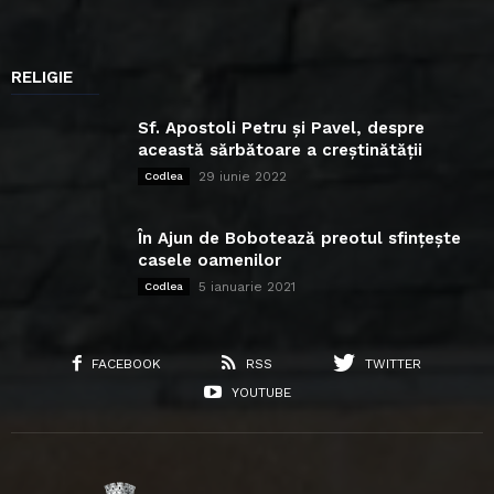
RELIGIE
Sf. Apostoli Petru și Pavel, despre
această sărbătoare a creștinătății
29 iunie 2022
Codlea
În Ajun de Bobotează preotul sfințește
casele oamenilor
5 ianuarie 2021
Codlea
FACEBOOK
RSS
TWITTER
YOUTUBE