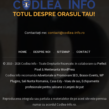
Contactați-ne:
contact@codlea-info.ro
HOME
DESPRE NOI
SITEMAP
CONTACT
© 2010 - 2026 Codlea Info - Toate Drepturile Rezervate. In colaborare cu
Perfect
Pixel
&
Mentenanta WordPress
Codlea Info recomanda
Advertoriale si Promovare SEO
,
Brasov Events
,
WP
Plugins
,
Sali Nunta Romania
,
Casa Edy - Viseu de sus
,
Echipamente
profesionale pentru saloane
si
Lenjerii de pat
Reproducerea integrala sau partiala a materialelor de pe acest site este permisa
numai cu acordul Codlea-Info.ro.