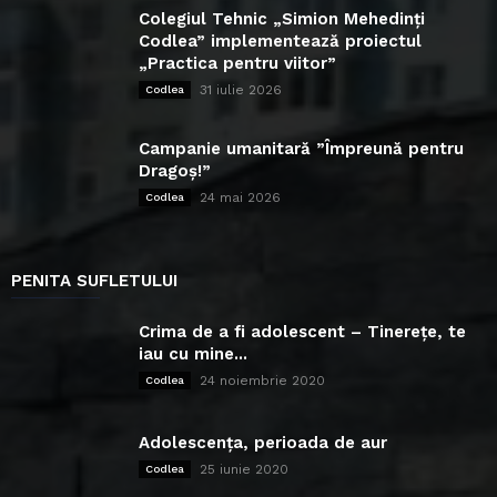
Colegiul Tehnic „Simion Mehedinți
Codlea” implementează proiectul
„Practica pentru viitor”
31 iulie 2026
Codlea
Campanie umanitară ”Împreună pentru
Dragoș!”
24 mai 2026
Codlea
PENITA SUFLETULUI
Crima de a fi adolescent – Tinerețe, te
iau cu mine...
24 noiembrie 2020
Codlea
Adolescența, perioada de aur
25 iunie 2020
Codlea