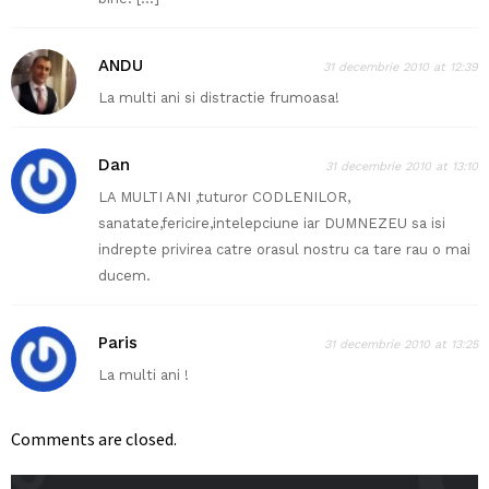
ANDU
31 decembrie 2010 at 12:39
La multi ani si distractie frumoasa!
Dan
31 decembrie 2010 at 13:10
LA MULTI ANI ,tuturor CODLENILOR,
sanatate,fericire,intelepciune iar DUMNEZEU sa isi
indrepte privirea catre orasul nostru ca tare rau o mai
ducem.
Paris
31 decembrie 2010 at 13:25
La multi ani !
Comments are closed.