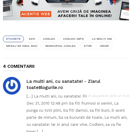
ETICHETE
2011
CODLEA
CODLEA-INFO
LA MULTI ANI
MESAJ DE ANUL NOU
MUNICIPIUL CODLEA
STIRI
URARI
4 COMENTARII
La multi ani, cu sanatate! - Ziarul
toateBlogurile.ro
[…] La multi ani, cu sanatate! Fri
31 decembrie 2010 at 11:24
Dec 31, 2010 12:48 pm Sa fiti frumosi si senini, La
punga cu totii plini, Sa fiti darnici, sa fiti buni, S-aveti
parte de minuni, Sa va bucurati de toate, La multi ani,
cu sanatate! Iar in anul care vine, Codleni, sa va fie
bine! […]