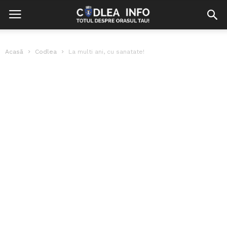
Acasă
Codlea
La multi ani, cu sanatate!