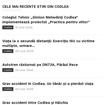
CELE MAI RECENTE STIRI DIN CODLEA
Colegiul Tehnic „Simion Mehedinți Codlea”
implementează proiectul „Practica pentru viitor”
31 iulie 2026
Codlea
Viața la o secundă distanță: Exercițiu ISU cu victime
multiple, urmare...
29 iulie 2026
Codlea
Autotren răsturnat pe DN73A, Pârâul Rece
24 iulie 2026
Codlea
Grav accident în Codlea. Un tânăr și-a pierdut viața
23 iulie 2026
Codlea
Grav accident între Codlea și Hălchiu