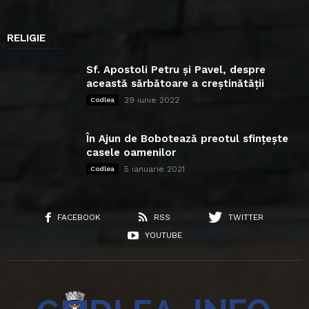
RELIGIE
Sf. Apostoli Petru și Pavel, despre
această sărbătoare a creștinătății
29 iunie 2022
Codlea
În Ajun de Bobotează preotul sfințește
casele oamenilor
5 ianuarie 2021
Codlea
FACEBOOK
RSS
TWITTER
YOUTUBE