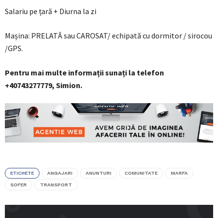
Salariu pe țară + Diurna la zi
Mașina: PRELATĂ sau CAROSAT/ echipată cu dormitor / sirocou
/GPS.
Pentru mai multe informații sunați la telefon
+40743277779, Simion.
ETICHETE
ANGAJARI
ANUNTURI
COMUNITATE
MARFA
SOFER
TRANSPORT