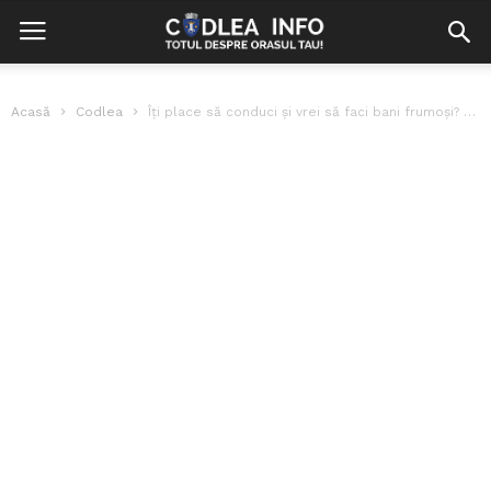
Acasă
Codlea
Îți place să conduci și vrei să faci bani frumoși? Te așteptăm...