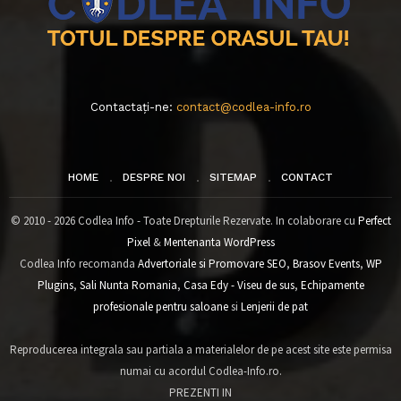
Contactați-ne:
contact@codlea-info.ro
HOME
DESPRE NOI
SITEMAP
CONTACT
© 2010 - 2026 Codlea Info - Toate Drepturile Rezervate. In colaborare cu
Perfect
Pixel
&
Mentenanta WordPress
Codlea Info recomanda
Advertoriale si Promovare SEO
,
Brasov Events
,
WP
Plugins
,
Sali Nunta Romania
,
Casa Edy - Viseu de sus
,
Echipamente
profesionale pentru saloane
si
Lenjerii de pat
Reproducerea integrala sau partiala a materialelor de pe acest site este permisa
numai cu acordul Codlea-Info.ro.
PREZENTI IN