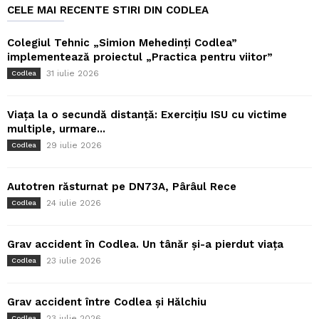
CELE MAI RECENTE STIRI DIN CODLEA
Colegiul Tehnic „Simion Mehedinți Codlea”
implementează proiectul „Practica pentru viitor”
31 iulie 2026
Codlea
Viața la o secundă distanță: Exercițiu ISU cu victime
multiple, urmare...
29 iulie 2026
Codlea
Autotren răsturnat pe DN73A, Pârâul Rece
24 iulie 2026
Codlea
Grav accident în Codlea. Un tânăr și-a pierdut viața
23 iulie 2026
Codlea
Grav accident între Codlea și Hălchiu
23 iulie 2026
Codlea