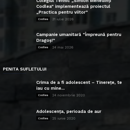
Colegiul Tehnic „Simion Mehedinți
Codlea” implementează proiectul
„Practica pentru viitor”
31 iulie 2026
Codlea
Campanie umanitară ”Împreună pentru
Dragoș!”
24 mai 2026
Codlea
PENITA SUFLETULUI
Crima de a fi adolescent – Tinerețe, te
iau cu mine...
24 noiembrie 2020
Codlea
Adolescența, perioada de aur
25 iunie 2020
Codlea