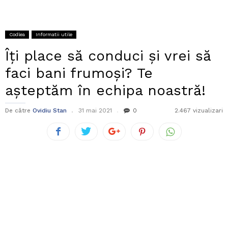
Codlea
Informatii utile
Îți place să conduci și vrei să
faci bani frumoși? Te
așteptăm în echipa noastră!
De către
Ovidiu Stan
31 mai 2021
0
2.467 vizualizari