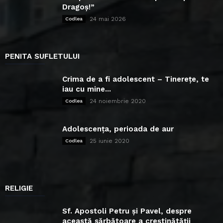
Dragoș!”
24 mai 2026
Codlea
PENITA SUFLETULUI
Crima de a fi adolescent – Tinerețe, te
iau cu mine...
24 noiembrie 2020
Codlea
Adolescența, perioada de aur
25 iunie 2020
Codlea
RELIGIE
Sf. Apostoli Petru și Pavel, despre
această sărbătoare a creștinătății