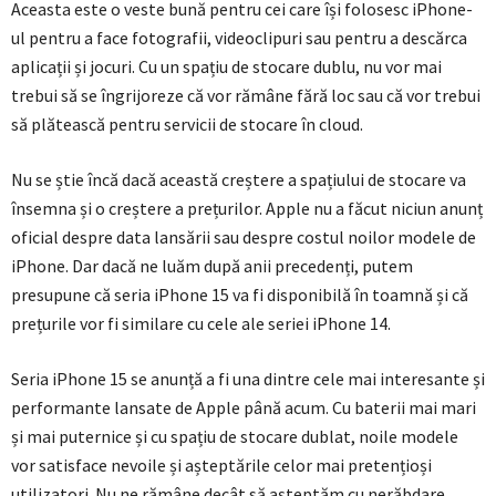
Aceasta este o veste bună pentru cei care își folosesc iPhone-
ul pentru a face fotografii, videoclipuri sau pentru a descărca
aplicații și jocuri. Cu un spațiu de stocare dublu, nu vor mai
trebui să se îngrijoreze că vor rămâne fără loc sau că vor trebui
să plătească pentru servicii de stocare în cloud.
Nu se știe încă dacă această creștere a spațiului de stocare va
însemna și o creștere a prețurilor. Apple nu a făcut niciun anunț
oficial despre data lansării sau despre costul noilor modele de
iPhone. Dar dacă ne luăm după anii precedenți, putem
presupune că seria iPhone 15 va fi disponibilă în toamnă și că
prețurile vor fi similare cu cele ale seriei iPhone 14.
Seria iPhone 15 se anunță a fi una dintre cele mai interesante și
performante lansate de Apple până acum. Cu baterii mai mari
și mai puternice și cu spațiu de stocare dublat, noile modele
vor satisface nevoile și așteptările celor mai pretențioși
utilizatori. Nu ne rămâne decât să așteptăm cu nerăbdare