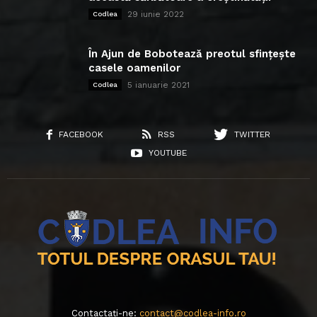
29 iunie 2022
Codlea
În Ajun de Bobotează preotul sfințește
casele oamenilor
5 ianuarie 2021
Codlea
FACEBOOK
RSS
TWITTER
YOUTUBE
Contactați-ne:
contact@codlea-info.ro