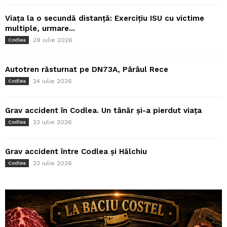
Viața la o secundă distanță: Exercițiu ISU cu victime
multiple, urmare...
29 iulie 2026
Codlea
Autotren răsturnat pe DN73A, Pârâul Rece
24 iulie 2026
Codlea
Grav accident în Codlea. Un tânăr și-a pierdut viața
23 iulie 2026
Codlea
Grav accident între Codlea și Hălchiu
23 iulie 2026
Codlea