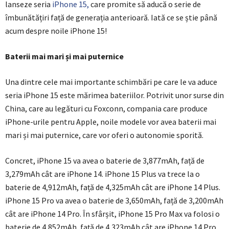
lanseze seria
iPhone 15,
care promite să aducă o serie de
îmbunătățiri față de generația anterioară. Iată ce se știe până
acum despre noile iPhone 15!
Baterii mai mari și mai puternice
Una dintre cele mai importante schimbări pe care le va aduce
seria iPhone 15 este mărimea bateriilor. Potrivit unor surse din
China, care au legături cu Foxconn, compania care produce
iPhone-urile pentru Apple, noile modele vor avea baterii mai
mari și mai puternice, care vor oferi o autonomie sporită.
Concret, iPhone 15 va avea o baterie de 3,877mAh, față de
3,279mAh cât are iPhone 14. iPhone 15 Plus va trece la o
baterie de 4,912mAh, față de 4,325mAh cât are iPhone 14 Plus.
iPhone 15 Pro va avea o baterie de 3,650mAh, față de 3,200mAh
cât are iPhone 14 Pro. În sfârșit, iPhone 15 Pro Max va folosi o
baterie de 4,852mAh, față de 4,323mAh cât are iPhone 14 Pro