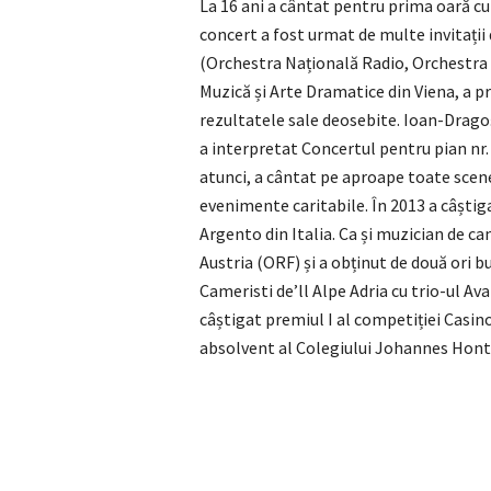
La 16 ani a cântat pentru prima oară cu 
concert a fost urmat de multe invitații
(Orchestra Națională Radio, Orchestra di
Muzică și Arte Dramatice din Viena, a p
rezultatele sale deosebite. Ioan-Dragoș
a interpretat Concertul pentru pian nr. 
atunci, a cântat pe aproape toate scene
evenimente caritabile. În 2013 a câștig
Argento din Italia. Ca și muzician de c
Austria (ORF) și a obținut de două ori b
Cameristi de’ll Alpe Adria cu trio-ul 
câștigat premiul I al competiției Casino
absolvent al Colegiului Johannes Hont