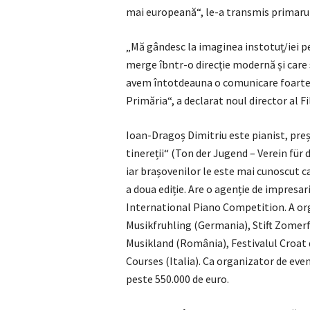
mai europeană“, le-a transmis primarul
„Mă gândesc la imaginea instotuț/iei p
merge îbntr-o direcție modernă și care se
avem întotdeauna o comunicare foarte cla
Primăria“, a declarat noul director al Fil
Ioan-Dragoș Dimitriu este pianist, pre
tinereții“ (Ton der Jugend – Verein für 
iar brașovenilor le este mai cunoscut c
a doua ediție. Are o agenție de impresar
International Piano Competition. A o
Musikfruhling (Germania), Stift Zome
Musikland (România), Festivalul Croat
Courses (Italia). Ca organizator de eve
peste 550.000 de euro.