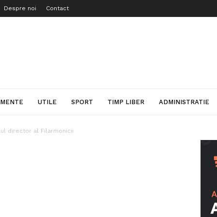
Despre noi
Contact
IMENTE
UTILE
SPORT
TIMP LIBER
ADMINISTRATIE
ul director al Filarmonicii