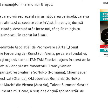
 angajaților Filarmonicii Brașov.
e care o voi reprezenta în următoarea perioadă, care va
 aliniază cu ceea ce este în Vest. În rest, aș dori să
ră și deschisă atât între noi, cât și în relația cu
armonicii, în cadrul întâlnirii.
ședintele Asociației de Promovare a Artei „Tonul
die Förderung der Kunst) din Viena, pe care a fondat-o,
a și organizator al TAMTAM Festival, ajuns în acest an la
iat la Viena și este fondatorul Transylvanian
rganizat festivalurile SoNoRo (România), Chiemgauer
rfestival (Olanda), Oktoberfest România, SoNoRo
 de Muzică din Vienna (Austria), Talent Summer Master
nimente muzicale, a reușit să obțină sponsorizări de