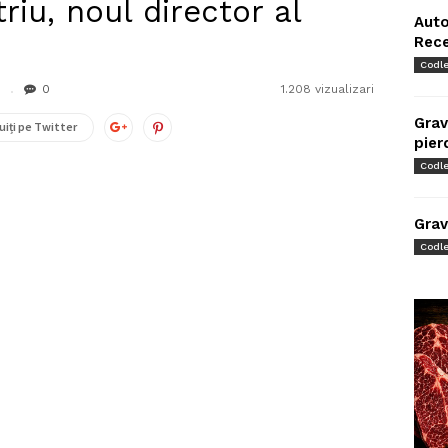
riu, noul director al
Auto
Rec
Codl
0
0
1.208 vizualizari
Grav
uiți pe Twitter
pier
Codl
Grav
Codl