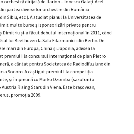
o orchestră dirijată de Ilarion – Ionescu Galați. Acel
 din partea diverselor orchestre din România
n Sibiu, etc.). A studiat pianul la Universitatea de
rimit multe burse și sponsorizări private pentru
 Dimitriu și-a făcut debutul internațional în 2011, când
5 al lui Beethoven la Sala Filarmonicii din Berlin. De
le mari din Europa, China și Japonia, adesea la
at premiul I la concursul internațional de pian Pietro
ameră, a cântat pentru Societatea de Radiodifuziune din
ursa Sonoro. A câștigat premiul I la competiția
Avante, și împreună cu Marko Dzomba (saxofon) a
 Austria Rising Stars din Viena. Este brașovean,
erus, promoția 2009.