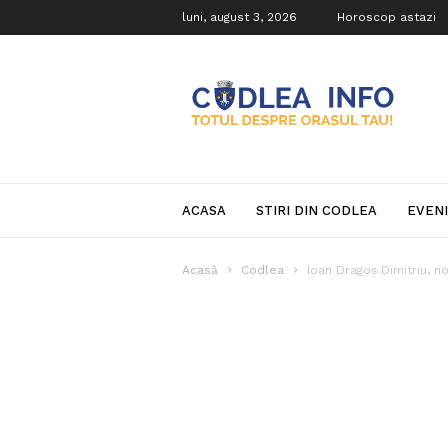
luni, august 3, 2026
Horoscop astazi
Codlea
Info
ACASA
STIRI DIN CODLEA
EVEN
Acasă
Codlea
Ioan Dragoș Dimitriu, no