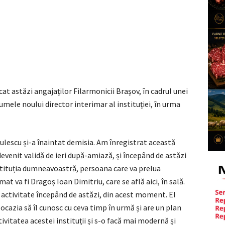
t astăzi angajaților Filarmonicii Brașov, în cadrul unei
 numele noului director interimar al instituției, în urma
lescu și-a înaintat demisia. Am înregistrat această
evenit validă de ieri după-amiază, și începând de astăzi
stituția dumneavoastră, persoana care va prelua
t va fi Dragoș Ioan Dimitriu, care se află aici, în sală.
ă activitate începând de astăzi, din acest moment. El
ocazia să îl cunosc cu ceva timp în urmă și are un plan
itatea acestei instituții și s-o facă mai modernă și