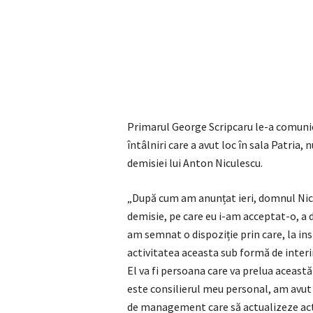
Primarul George Scripcaru le-a comunica
întâlniri care a avut loc în sala Patria,
demisiei lui Anton Niculescu.
„După cum am anunțat ieri, domnul Nicu
demisie, pe care eu i-am acceptat-o, a d
am semnat o dispoziție prin care, la in
activitatea aceasta sub formă de interima
El va fi persoana care va prelua aceast
este consilierul meu personal, am avut 
de management care să actualizeze activ