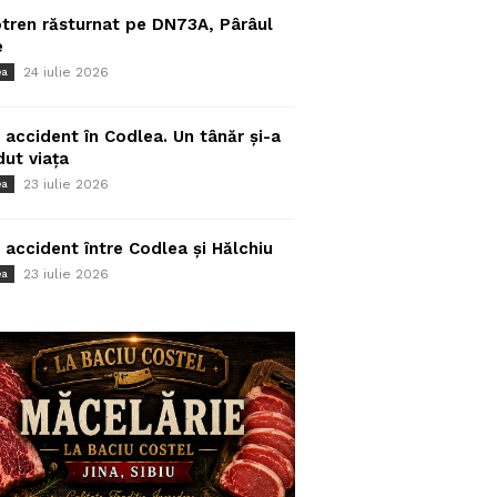
tren răsturnat pe DN73A, Pârâul
e
24 iulie 2026
ea
 accident în Codlea. Un tânăr și-a
dut viața
23 iulie 2026
ea
 accident între Codlea și Hălchiu
23 iulie 2026
ea