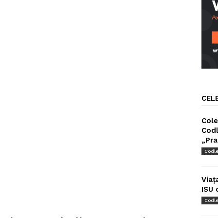
CEL
Cole
Codl
„Pra
Codl
Viaț
ISU 
Codl