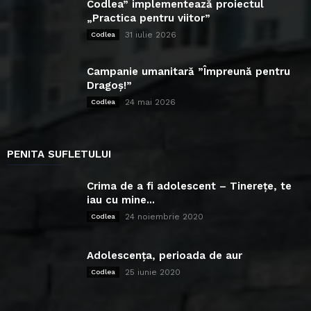
Codlea” implementează proiectul
„Practica pentru viitor”
31 iulie 2026
Codlea
Campanie umanitară ”Împreună pentru
Dragoș!”
24 mai 2026
Codlea
PENITA SUFLETULUI
Crima de a fi adolescent – Tinerețe, te
iau cu mine...
24 noiembrie 2020
Codlea
Adolescența, perioada de aur
25 iunie 2020
Codlea