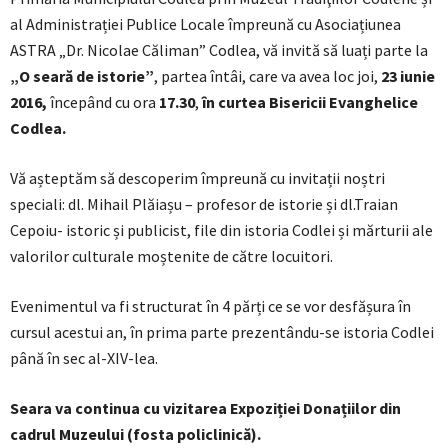
al Administrației Publice Locale împreună cu Asociațiunea
ASTRA „Dr. Nicolae Căliman” Codlea, vă invită să luați parte la
„O seară de istorie”
, partea întâi, care va avea loc joi,
23 iunie
2016,
începând cu ora
17.30
,
în
curtea Bisericii Evanghelice
Codlea.
Vă așteptăm să descoperim împreună cu invitații noștri
speciali: dl. Mihail Plăiașu – profesor de istorie și dl.Traian
Cepoiu- istoric și publicist, file din istoria Codlei și mărturii ale
valorilor culturale moștenite de către locuitori.
Evenimentul va fi structurat în 4 părți ce se vor desfășura în
cursul acestui an, în prima parte prezentându-se istoria Codlei
până în sec al-XIV-lea.
Seara va continua cu vizitarea Expoziției Donațiilor din
cadrul Muzeului (fosta policlinică).