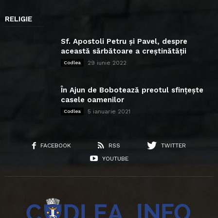
RELIGIE
Sf. Apostoli Petru și Pavel, despre
această sărbătoare a creștinătății
29 iunie 2022
Codlea
În Ajun de Bobotează preotul sfințește
casele oamenilor
5 ianuarie 2021
Codlea
FACEBOOK
RSS
TWITTER
YOUTUBE