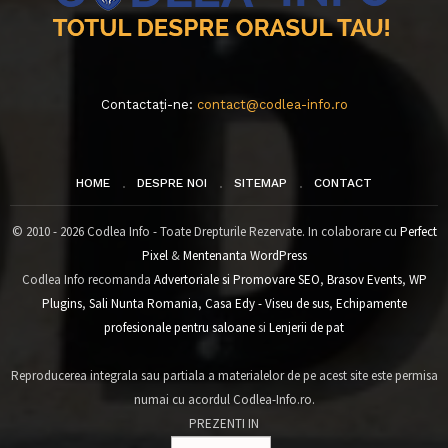
Contactați-ne:
contact@codlea-info.ro
HOME
DESPRE NOI
SITEMAP
CONTACT
© 2010 - 2026 Codlea Info - Toate Drepturile Rezervate. In colaborare cu
Perfect
Pixel
&
Mentenanta WordPress
Codlea Info recomanda
Advertoriale si Promovare SEO
,
Brasov Events
,
WP
Plugins
,
Sali Nunta Romania
,
Casa Edy - Viseu de sus
,
Echipamente
profesionale pentru saloane
si
Lenjerii de pat
Reproducerea integrala sau partiala a materialelor de pe acest site este permisa
numai cu acordul Codlea-Info.ro.
PREZENTI IN