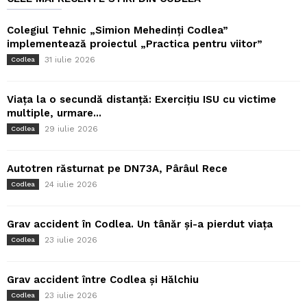
Colegiul Tehnic „Simion Mehedinți Codlea”
implementează proiectul „Practica pentru viitor”
31 iulie 2026
Codlea
Viața la o secundă distanță: Exercițiu ISU cu victime
multiple, urmare...
29 iulie 2026
Codlea
Autotren răsturnat pe DN73A, Pârâul Rece
24 iulie 2026
Codlea
Grav accident în Codlea. Un tânăr și-a pierdut viața
23 iulie 2026
Codlea
Grav accident între Codlea și Hălchiu
23 iulie 2026
Codlea