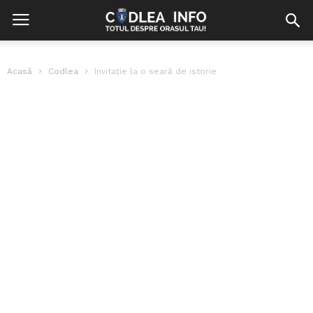
Acasă
Codlea
Invitație la o seară de istorie