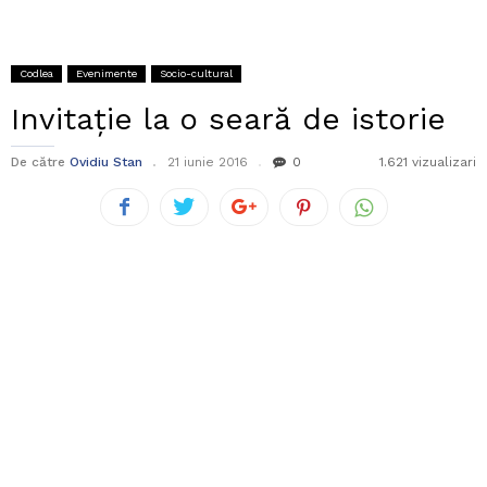
Codlea
Evenimente
Socio-cultural
Invitație la o seară de istorie
De către
Ovidiu Stan
21 iunie 2016
0
1.621 vizualizari