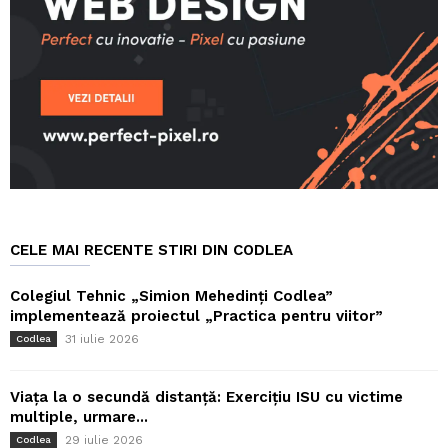
CELE MAI RECENTE STIRI DIN CODLEA
Colegiul Tehnic „Simion Mehedinți Codlea”
implementează proiectul „Practica pentru viitor”
31 iulie 2026
Codlea
Viața la o secundă distanță: Exercițiu ISU cu victime
multiple, urmare...
29 iulie 2026
Codlea