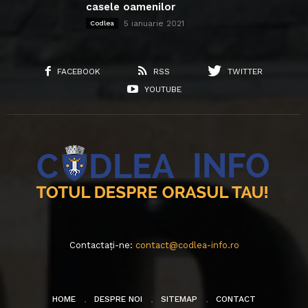
casele oamenilor
5 ianuarie 2021
Codlea
FACEBOOK
RSS
TWITTER
YOUTUBE
Contactați-ne:
contact@codlea-info.ro
HOME
DESPRE NOI
SITEMAP
CONTACT