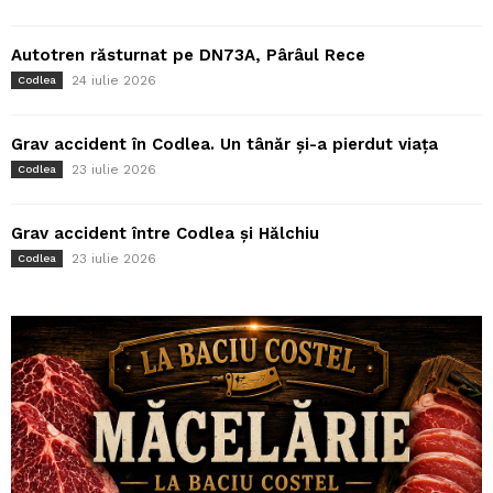
Autotren răsturnat pe DN73A, Pârâul Rece
24 iulie 2026
Codlea
Grav accident în Codlea. Un tânăr și-a pierdut viața
23 iulie 2026
Codlea
Grav accident între Codlea și Hălchiu
23 iulie 2026
Codlea