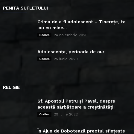
PENITA SUFLETULUI
Crima de a fi adolescent – Tinerețe, te
iau cu mine...
24 noiembrie 2020
Codlea
Adolescența, perioada de aur
25 iunie 2020
Codlea
RELIGIE
Sf. Apostoli Petru și Pavel, despre
această sărbătoare a creștinătății
29 iunie 2022
Codlea
În Ajun de Bobotează preotul sfințește