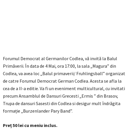
Forumul Democrat al Germanilor Codlea, vă invită la Balul
Primăverii. În data de 4 Mai, ora 17:00, la sala „Magura” din
Codlea, va avea loc „Balul primaverii/ Fruhlingsball” organizat
de catre Forumul Democrat German Codlea. Acesta se afla la
cea de a II-a editie. Va fi un eveniment multicultural, cu invitati
precum Ansamblul de Dansuri Grecesti „Ermis ” din Brasov,
Trupa de dansuri Sasesti din Codlea si desigur mult îndrăgita
formație „Burzenlander Pary Band”.
Preț 50 lei cu meniu inclus.