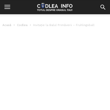
Acasă
Codlea
Invitație la Balul Primăverii – Fruhlingsball