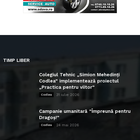
TIMP LIBER
Colegiul Tehnic „Simion Mehedinți
Codlea” implementează proiectul
„Practica pentru viitor”
31 iulie 2026
Codlea
Campanie umanitară ”Împreună pentru
Dragoș!”
24 mai 2026
Codlea