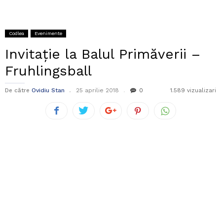
Codlea
Evenimente
Invitație la Balul Primăverii –
Fruhlingsball
De către
Ovidiu Stan
25 aprilie 2018
0
1.589 vizualizari