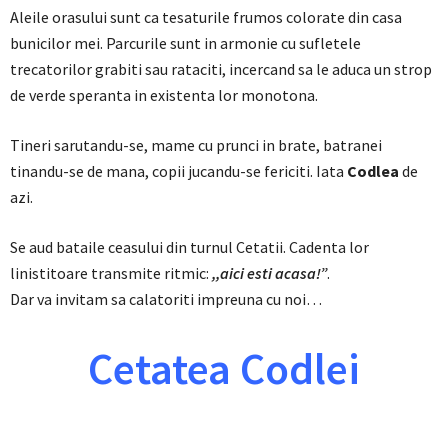
Aleile orasului sunt ca tesaturile frumos colorate din casa
bunicilor mei. Parcurile sunt in armonie cu sufletele
trecatorilor grabiti sau rataciti, incercand sa le aduca un strop
de verde speranta in existenta lor monotona.
Tineri sarutandu-se, mame cu prunci in brate, batranei
tinandu-se de mana, copii jucandu-se fericiti. Iata
Codlea
de
azi.
Se aud bataile ceasului din turnul Cetatii. Cadenta lor
linistitoare transmite ritmic:
,,aici esti acasa!”
.
Dar va invitam sa calatoriti impreuna cu noi…
Cetatea Codlei