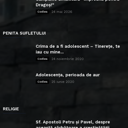
Dragoș!”
24 mai 2026
Codlea
PENITA SUFLETULUI
Crima de a fi adolescent – Tinerețe, te
iau cu mine...
24 noiembrie 2020
Codlea
Adolescența, perioada de aur
25 iunie 2020
Codlea
RELIGIE
Sf. Apostoli Petru și Pavel, despre
această sărbătoare a creștinătății