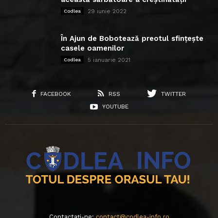
29 iunie 2022
Codlea
În Ajun de Bobotează preotul sfințește
casele oamenilor
5 ianuarie 2021
Codlea
FACEBOOK
RSS
TWITTER
YOUTUBE
Contactați-ne:
contact@codlea-info.ro