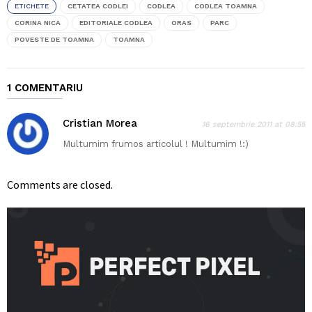
ETICHETE
CETATEA CODLEI
CODLEA
CODLEA TOAMNA
CORINA NICA
EDITORIALE CODLEA
ORAS
PARC
POVESTE DE TOAMNA
TOAMNA
1 COMENTARIU
Cristian Morea
16 septembrie 2011 at 08:55
Multumim frumos articolul ! Multumim !:)
Comments are closed.