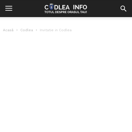
Acasă
Codlea
Invitatie in Codlea