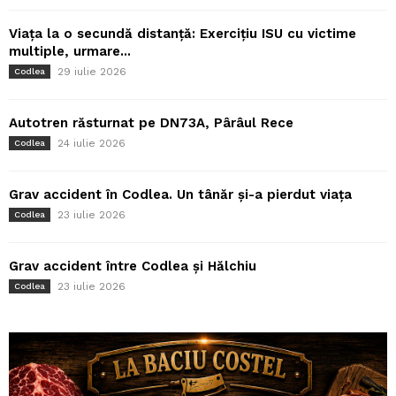
Viața la o secundă distanță: Exercițiu ISU cu victime
multiple, urmare...
29 iulie 2026
Codlea
Autotren răsturnat pe DN73A, Pârâul Rece
24 iulie 2026
Codlea
Grav accident în Codlea. Un tânăr și-a pierdut viața
23 iulie 2026
Codlea
Grav accident între Codlea și Hălchiu
23 iulie 2026
Codlea