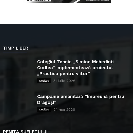
TIMP LIBER
Colegiul Tehnic „Simion Mehedinți
Codlea” implementează proiectul
„Practica pentru viitor”
31 iulie 2026
Codlea
Campanie umanitară ”Împreună pentru
Dragoș!”
24 mai 2026
Codlea
PENITA SUFLETULUI