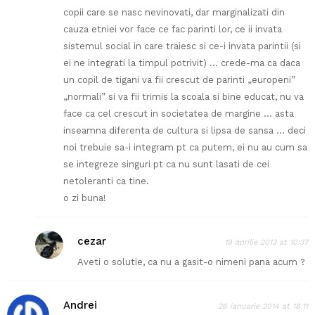
copii care se nasc nevinovati, dar marginalizati din
cauza etniei vor face ce fac parinti lor, ce ii invata
sistemul social in care traiesc si ce-i invata parintii (si
ei ne integrati la timpul potrivit) … crede-ma ca daca
un copil de tigani va fii crescut de parinti „europeni”
„normali” si va fii trimis la scoala si bine educat, nu va
face ca cel crescut in societatea de margine … asta
inseamna diferenta de cultura si lipsa de sansa … deci
noi trebuie sa-i integram pt ca putem, ei nu au cum sa
se integreze singuri pt ca nu sunt lasati de cei
netoleranti ca tine.
o zi buna!
cezar
19 aprilie 2013 at 10:37
Aveti o solutie, ca nu a gasit-o nimeni pana acum ?
Andrei
26 ianuarie 2014 at 18:11