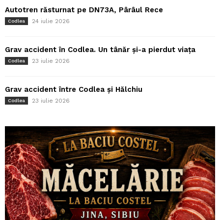
Autotren răsturnat pe DN73A, Pârâul Rece
24 iulie 2026
Codlea
Grav accident în Codlea. Un tânăr și-a pierdut viața
23 iulie 2026
Codlea
Grav accident între Codlea și Hălchiu
23 iulie 2026
Codlea