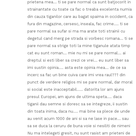
prietena mea… ti se pare normal ca sunt batjocorit in
strainantate cu toate ca fac o treaba excelenta numia
din cauza tiganilor care au bagat spaima in occident, ca
fura din magazine, cersesc, inseala, fac crime…. ti se
pare normal sa sufar si ma ma arate toti strainii cu
degetul cand merg pe strada si vorbesc romana… ti se
pare normal sa strige toti la mine tiganule atata timp
cat eu sunt roman… mie nu mi se pare normal… ai
dreptul si esti liber sa crezi ce vrei… eu sunt liber sa
imi sustin opinia…. asta este opinia mea… de ce sa
incerc sa fac un bine cuiva care imi vrea raul??? din
punct de verdere religios mi se pare normal, dar moral
si social este inacceptabil….. datorita lor am ajuns
presul Europei, am ajuns de ultima speta…. daca
tiganii dau semne si doresc sa se integreze, ii sustin
din toata inima, daca nu…. mai bine sa plece de unde
au venit acum 1000 de ani si sa ne lase in pace… sau
sa se duca la ceruru de buna voie si nesiliti de nimeni
Nu ma intelegeti gresit, nu sunt rasist am prieteni de