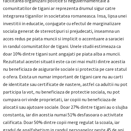
facilitarea organizarii politice si neguvernamentale a
comunitatilor de tigani ar reprezenta drumul sigur catre
integrarea tiganilor in societatea romaneasca. Insa, lipsa unei
investitii in educatie, conjugate cu efectul de marginalizare
sociala generat de stereotipuri si prejudecati, inseamna un
acces redus pe piata muncii si implicit o accentuare a saraciei
in randul comunitatilor de tigani. Unele studii estimeaza ca
doar 10% dintre tigani sunt angajati pe piata alba a muncii.
Rezultatul acestei situatii este ca cei mai multi dintre acestia
nu beneficiaza de asigurarile sociale si protectia pe care statul
o ofera. Exista un numar important de tigani care nu au carti
de identitate sau certificate de nastere, astfel ca adultii nu pot
participa la vot, nu beneficiaza de protectie sociala, nu pot
cumpara ori vinde proprietati, iar copiii nu beneficiaza de
alocatii sau ajutoare sociale. Doar 27% dintre tigani au o slujba
constanta, iar din acestia numai 51% desfasoara o activitate
calificata. Doar 50% dintre copii merg regulat la scoala, iar
gradul de analfabetism in randul persoanelor peste 45 de ani