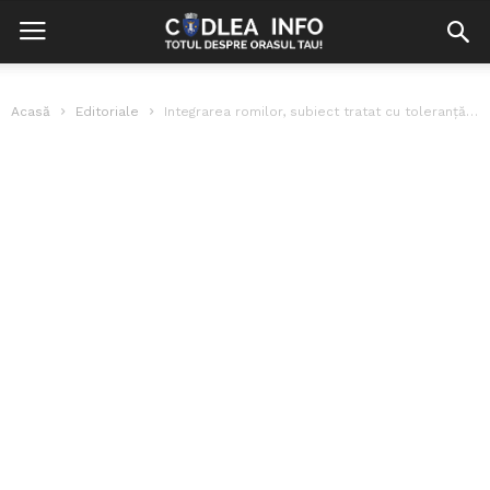
Acasă
Editoriale
Integrarea romilor, subiect tratat cu toleranţă sau intoleranţă ?