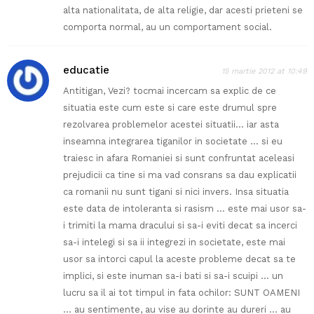
alta nationalitata, de alta religie, dar acesti prieteni se
comporta normal, au un comportament social.
educatie
15 martie 2012 at 10:49
Antitigan, Vezi? tocmai incercam sa explic de ce
situatia este cum este si care este drumul spre
rezolvarea problemelor acestei situatii… iar asta
inseamna integrarea tiganilor in societate … si eu
traiesc in afara Romaniei si sunt confruntat aceleasi
prejudicii ca tine si ma vad consrans sa dau explicatii
ca romanii nu sunt tigani si nici invers. Insa situatia
este data de intoleranta si rasism … este mai usor sa-
i trimiti la mama dracului si sa-i eviti decat sa incerci
sa-i intelegi si sa ii integrezi in societate, este mai
usor sa intorci capul la aceste probleme decat sa te
implici, si este inuman sa-i bati si sa-i scuipi … un
lucru sa il ai tot timpul in fata ochilor: SUNT OAMENI
… au sentimente, au vise au dorinte au dureri … au