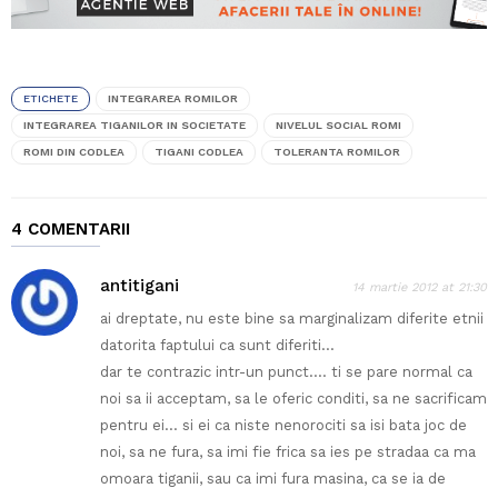
ETICHETE
INTEGRAREA ROMILOR
INTEGRAREA TIGANILOR IN SOCIETATE
NIVELUL SOCIAL ROMI
ROMI DIN CODLEA
TIGANI CODLEA
TOLERANTA ROMILOR
4 COMENTARII
antitigani
14 martie 2012 at 21:30
ai dreptate, nu este bine sa marginalizam diferite etnii
datorita faptului ca sunt diferiti…
dar te contrazic intr-un punct…. ti se pare normal ca
noi sa ii acceptam, sa le oferic conditi, sa ne sacrificam
pentru ei… si ei ca niste nenorociti sa isi bata joc de
noi, sa ne fura, sa imi fie frica sa ies pe stradaa ca ma
omoara tiganii, sau ca imi fura masina, ca se ia de