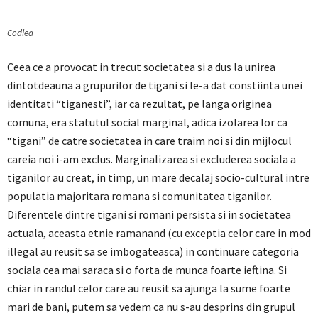
Codlea
Ceea ce a provocat in trecut societatea si a dus la unirea
dintotdeauna a grupurilor de tigani si le-a dat constiinta unei
identitati “tiganesti”, iar ca rezultat, pe langa originea
comuna, era statutul social marginal, adica izolarea lor ca
“tigani” de catre societatea in care traim noi si din mijlocul
careia noi i-am exclus. Marginalizarea si excluderea sociala a
tiganilor au creat, in timp, un mare decalaj socio-cultural intre
populatia majoritara romana si comunitatea tiganilor.
Diferentele dintre tigani si romani persista si in societatea
actuala, aceasta etnie ramanand (cu exceptia celor care in mod
illegal au reusit sa se imbogateasca) in continuare categoria
sociala cea mai saraca si o forta de munca foarte ieftina. Si
chiar in randul celor care au reusit sa ajunga la sume foarte
mari de bani, putem sa vedem ca nu s-au desprins din grupul