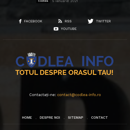
5 ianuarie 2021
Codlea
FACEBOOK
RSS
TWITTER
YOUTUBE
Contactați-ne:
contact@codlea-info.ro
HOME
DESPRE NOI
SITEMAP
CONTACT