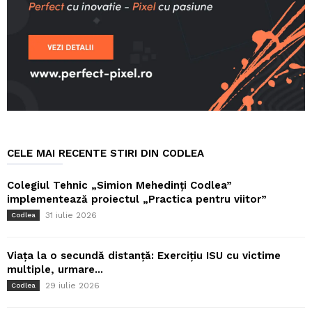
CELE MAI RECENTE STIRI DIN CODLEA
Colegiul Tehnic „Simion Mehedinți Codlea”
implementează proiectul „Practica pentru viitor”
31 iulie 2026
Codlea
Viața la o secundă distanță: Exercițiu ISU cu victime
multiple, urmare...
29 iulie 2026
Codlea