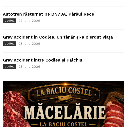
Autotren răsturnat pe DN73A, Pârâul Rece
24 iulie 2026
Codlea
Grav accident în Codlea. Un tânăr și-a pierdut viața
23 iulie 2026
Codlea
Grav accident între Codlea și Hălchiu
23 iulie 2026
Codlea