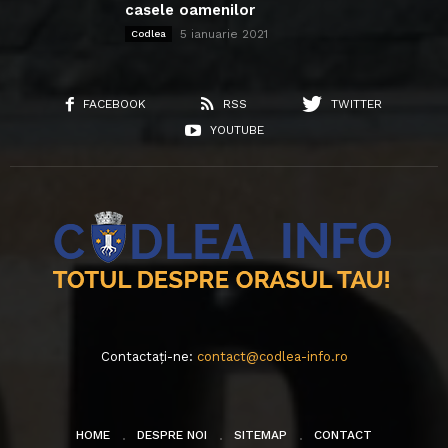
casele oamenilor
5 ianuarie 2021
Codlea
FACEBOOK
RSS
TWITTER
YOUTUBE
Contactați-ne:
contact@codlea-info.ro
HOME
DESPRE NOI
SITEMAP
CONTACT