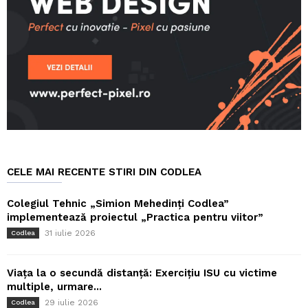
CELE MAI RECENTE STIRI DIN CODLEA
Colegiul Tehnic „Simion Mehedinți Codlea”
implementează proiectul „Practica pentru viitor”
31 iulie 2026
Codlea
Viața la o secundă distanță: Exercițiu ISU cu victime
multiple, urmare...
29 iulie 2026
Codlea