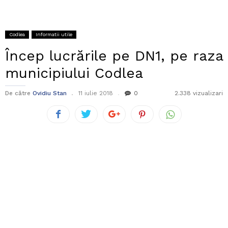
Codlea
Informatii utile
Încep lucrările pe DN1, pe raza
municipiului Codlea
De către
Ovidiu Stan
11 iulie 2018
0
2.338 vizualizari