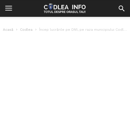
Acasă
Codlea
Încep lucrările pe DN1, pe raza municipiului Codlea