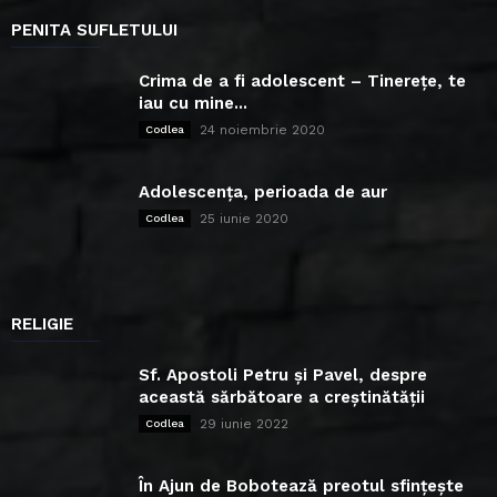
PENITA SUFLETULUI
Crima de a fi adolescent – Tinerețe, te
iau cu mine...
24 noiembrie 2020
Codlea
Adolescența, perioada de aur
25 iunie 2020
Codlea
RELIGIE
Sf. Apostoli Petru și Pavel, despre
această sărbătoare a creștinătății
29 iunie 2022
Codlea
În Ajun de Bobotează preotul sfințește