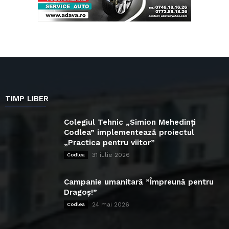
TIMP LIBER
Colegiul Tehnic „Simion Mehedinți
Codlea” implementează proiectul
„Practica pentru viitor”
31 iulie 2026
Codlea
Campanie umanitară ”Împreună pentru
Dragoș!”
24 mai 2026
Codlea