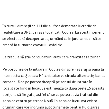
În cursul dimneții de 11 iulie au fost demarate lucrările de
reabilitare a DN1, pe raza localității Codlea. La acest moment
se efectuează decopertarea, urmând ca în jurul amiezii să se
treacă la turnarea covorului asfaltic.
Ce trebuie să știe conducătorii auto care tranzitează zona?
Pe porțiunea de la intrare în Codlea dinspre Făgăraș și până la
intersecția cu Șoseaia Hălchiului se va circula alternativ, banda
carosabilă de pe partea dreaptă pe sensul de intrare în
localitate fiind în lucru. Se estimează ca după orele 15 această
porțiune să fie gata, astfel că se va putea devia traficul din
zona de centru pe strada Nouă. În zona de lucru vor exista
drumari care vor îndruma autoturismele pentru fluidizarea