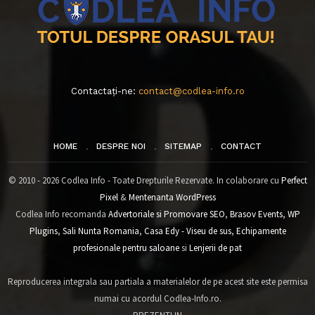
Contactați-ne:
contact@codlea-info.ro
HOME
DESPRE NOI
SITEMAP
CONTACT
© 2010 - 2026 Codlea Info - Toate Drepturile Rezervate. In colaborare cu
Perfect
Pixel
&
Mentenanta WordPress
Codlea Info recomanda
Advertoriale si Promovare SEO
,
Brasov Events
,
WP
Plugins
,
Sali Nunta Romania
,
Casa Edy - Viseu de sus
,
Echipamente
profesionale pentru saloane
si
Lenjerii de pat
Reproducerea integrala sau partiala a materialelor de pe acest site este permisa
numai cu acordul Codlea-Info.ro.