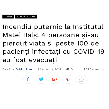
Codlea
Stiri din Codlea
Incendiu puternic la Institutul
Matei Balș! 4 persoane și-au
pierdut viața și peste 100 de
pacienți infectați cu COVID-19
au fost evacuați
De către
Ovidiu Stan
29 ianuarie 2021
0
1.093 vizualizari