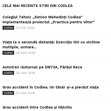
CELE MAI RECENTE STIRI DIN CODLEA
Colegiul Tehnic „Simion Mehedinți Codlea”
implementează proiectul „Practica pentru viitor”
31 iulie 2026
Codlea
Viața la o secundă distanță: Exercițiu ISU cu victime
multiple, urmare...
29 iulie 2026
Codlea
Autotren răsturnat pe DN73A, Pârâul Rece
24 iulie 2026
Codlea
Grav accident în Codlea. Un tânăr și-a pierdut viața
23 iulie 2026
Codlea
Grav accident între Codlea și Hălchiu