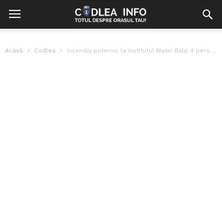
Acasă
Codlea
Incendiu puternic la Institutul Matei Balș! 4 persoane și-au pierdut viața și...