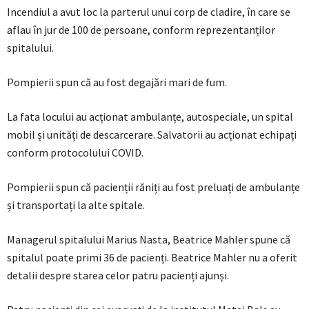
Incendiul a avut loc la parterul unui corp de cladire, în care se
aflau în jur de 100 de persoane, conform reprezentanților
spitalului.
Pompierii spun că au fost degajări mari de fum.
La fata locului au acționat ambulanțe, autospeciale, un spital
mobil și unități de descarcerare. Salvatorii au acționat echipați
conform protocolului COVID.
Pompierii spun că pacienții răniți au fost preluați de ambulanțe
și transportați la alte spitale.
Managerul spitalului Marius Nasta, Beatrice Mahler spune că
spitalul poate primi 36 de pacienți. Beatrice Mahler nu a oferit
detalii despre starea celor patru pacienți ajunși.