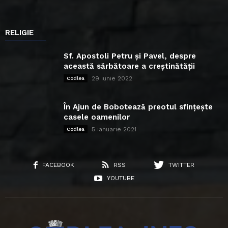
RELIGIE
Sf. Apostoli Petru și Pavel, despre
această sărbătoare a creștinătății
29 iunie 2022
Codlea
În Ajun de Bobotează preotul sfințește
casele oamenilor
5 ianuarie 2021
Codlea
FACEBOOK
RSS
TWITTER
YOUTUBE