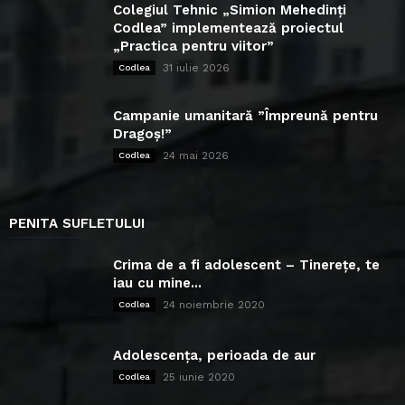
Colegiul Tehnic „Simion Mehedinți
Codlea” implementează proiectul
„Practica pentru viitor”
31 iulie 2026
Codlea
Campanie umanitară ”Împreună pentru
Dragoș!”
24 mai 2026
Codlea
PENITA SUFLETULUI
Crima de a fi adolescent – Tinerețe, te
iau cu mine...
24 noiembrie 2020
Codlea
Adolescența, perioada de aur
25 iunie 2020
Codlea