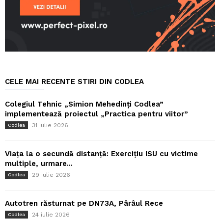
CELE MAI RECENTE STIRI DIN CODLEA
Colegiul Tehnic „Simion Mehedinți Codlea”
implementează proiectul „Practica pentru viitor”
31 iulie 2026
Codlea
Viața la o secundă distanță: Exercițiu ISU cu victime
multiple, urmare...
29 iulie 2026
Codlea
Autotren răsturnat pe DN73A, Pârâul Rece
24 iulie 2026
Codlea