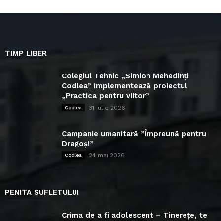
TIMP LIBER
Colegiul Tehnic „Simion Mehedinți
Codlea” implementează proiectul
„Practica pentru viitor”
31 iulie 2026
Codlea
Campanie umanitară ”Împreună pentru
Dragoș!”
24 mai 2026
Codlea
PENITA SUFLETULUI
Crima de a fi adolescent – Tinerețe, te