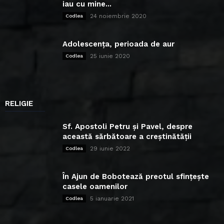
iau cu mine...
24 noiembrie 2020
Codlea
Adolescența, perioada de aur
25 iunie 2020
Codlea
RELIGIE
Sf. Apostoli Petru și Pavel, despre
această sărbătoare a creștinătății
29 iunie 2022
Codlea
În Ajun de Bobotează preotul sfințește
casele oamenilor
5 ianuarie 2021
Codlea