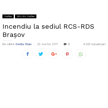
Codlea
Stiri din Codlea
Incendiu la sediul RCS-RDS
Brașov
De către
Ovidiu Stan
25 martie 2017
0
5.021 vizualizari