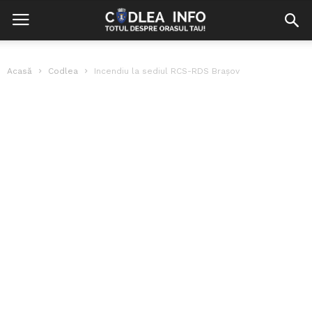
Acasă
Codlea
Incendiu la sediul RCS-RDS Brașov