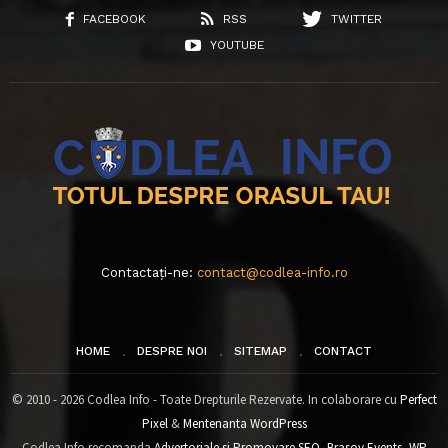
FACEBOOK
RSS
TWITTER
YOUTUBE
Contactați-ne:
contact@codlea-info.ro
HOME
DESPRE NOI
SITEMAP
CONTACT
© 2010 - 2026 Codlea Info - Toate Drepturile Rezervate. In colaborare cu
Perfect
Pixel
&
Mentenanta WordPress
Codlea Info recomanda
Advertoriale si Promovare SEO
,
Brasov Events
,
WP