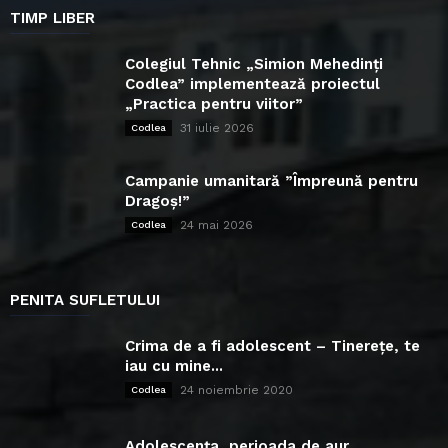
TIMP LIBER
Colegiul Tehnic „Simion Mehedinți
Codlea” implementează proiectul
„Practica pentru viitor”
31 iulie 2026
Codlea
Campanie umanitară ”Împreună pentru
Dragoș!”
24 mai 2026
Codlea
PENITA SUFLETULUI
Crima de a fi adolescent – Tinerețe, te
iau cu mine...
24 noiembrie 2020
Codlea
Adolescența, perioada de aur