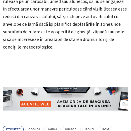
rulează pe un carosabil umed sau alunecos, să nu se angajeze
în efectuarea unor manevre periculoase când vizibilitatea este
redusă din cauza viscolului, să-şi echipeze autovehiculul cu
anvelope de iarnă dacă îşi planifică deplasările în zone unde
suprafaţa de rulare este acoperită de gheaţă, zăpadă sau polei
şi să se intereseze în prealabil de starea drumurilor şi de
condiţiile meteorologice.
ETICHETE
CODLEA
IARNA
NINSORI
POLEI
SGM