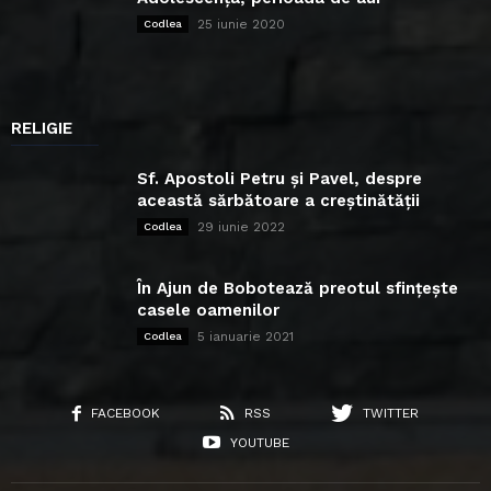
25 iunie 2020
Codlea
RELIGIE
Sf. Apostoli Petru și Pavel, despre
această sărbătoare a creștinătății
29 iunie 2022
Codlea
În Ajun de Bobotează preotul sfințește
casele oamenilor
5 ianuarie 2021
Codlea
FACEBOOK
RSS
TWITTER
YOUTUBE