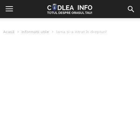
Acasă
Informatii utile
Iarna și-a intrat în drepturi!