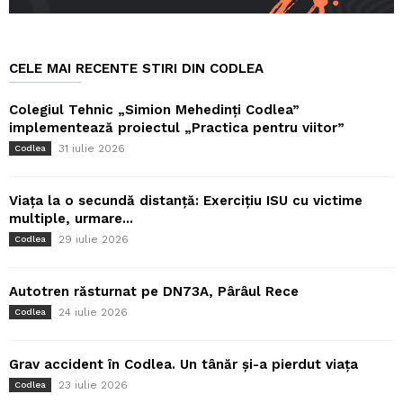
CELE MAI RECENTE STIRI DIN CODLEA
Colegiul Tehnic „Simion Mehedinți Codlea”
implementează proiectul „Practica pentru viitor”
31 iulie 2026
Codlea
Viața la o secundă distanță: Exercițiu ISU cu victime
multiple, urmare...
29 iulie 2026
Codlea
Autotren răsturnat pe DN73A, Pârâul Rece
24 iulie 2026
Codlea
Grav accident în Codlea. Un tânăr și-a pierdut viața
23 iulie 2026
Codlea