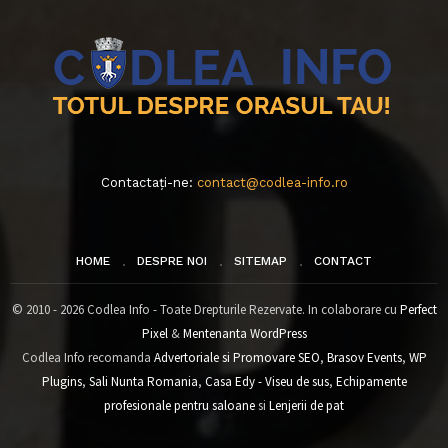
Contactați-ne:
contact@codlea-info.ro
HOME
DESPRE NOI
SITEMAP
CONTACT
© 2010 - 2026 Codlea Info - Toate Drepturile Rezervate. In colaborare cu
Perfect
Pixel
&
Mentenanta WordPress
Codlea Info recomanda
Advertoriale si Promovare SEO
,
Brasov Events
,
WP
Plugins
,
Sali Nunta Romania
,
Casa Edy - Viseu de sus
,
Echipamente
profesionale pentru saloane
si
Lenjerii de pat