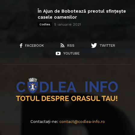
În Ajun de Bobotează preotul sfințește
casele oamenilor
5 ianuarie 2021
Codlea
FACEBOOK
RSS
TWITTER
YOUTUBE
Contactați-ne:
contact@codlea-info.ro