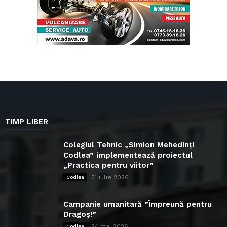
TIMP LIBER
Colegiul Tehnic „Simion Mehedinți
Codlea” implementează proiectul
„Practica pentru viitor”
31 iulie 2026
Codlea
Campanie umanitară ”Împreună pentru
Dragoș!”
24 mai 2026
Codlea