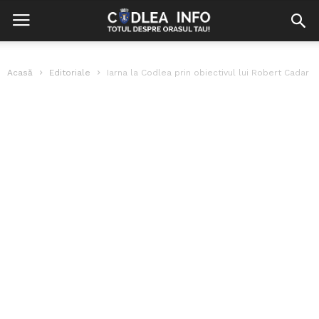
Acasă
Editoriale
Iarna la Codlea prin obiectivul lui Robert Cadar