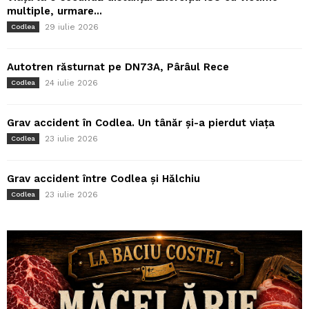
multiple, urmare...
29 iulie 2026
Codlea
Autotren răsturnat pe DN73A, Pârâul Rece
24 iulie 2026
Codlea
Grav accident în Codlea. Un tânăr și-a pierdut viața
23 iulie 2026
Codlea
Grav accident între Codlea și Hălchiu
23 iulie 2026
Codlea