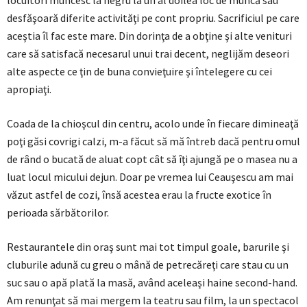
locuitori muncesc la negru la un al doilea loc de muncă sau
desfăşoară diferite activităţi pe cont propriu. Sacrificiul pe care
aceştia îl fac este mare. Din dorinţa de a obţine şi alte venituri
care să satisfacă necesarul unui trai decent, neglijăm deseori
alte aspecte ce ţin de buna convieţuire şi întelegere cu cei
apropiaţi.
Coada de la chioşcul din centru, acolo unde în fiecare dimineaţă
poţi găsi covrigi calzi, m-a făcut să mă întreb dacă pentru omul
de rând o bucată de aluat copt cât să îţi ajungă pe o masea nu a
luat locul micului dejun. Doar pe vremea lui Ceauşescu am mai
văzut astfel de cozi, însă acestea erau la fructe exotice în
perioada sărbătorilor.
Restaurantele din oraş sunt mai tot timpul goale, barurile şi
cluburile adună cu greu o mână de petrecăreţi care stau cu un
suc sau o apă plată la masă, având aceleaşi haine second-hand.
Am renunţat să mai mergem la teatru sau film, la un spectacol