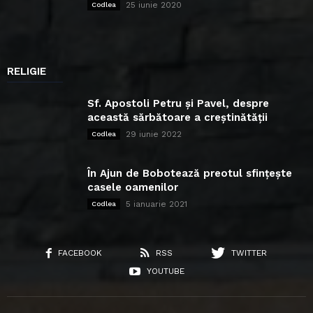
25 iunie 2020
Codlea
RELIGIE
Sf. Apostoli Petru și Pavel, despre
această sărbătoare a creștinătății
29 iunie 2022
Codlea
În Ajun de Bobotează preotul sfințește
casele oamenilor
5 ianuarie 2021
Codlea
FACEBOOK
RSS
TWITTER
YOUTUBE