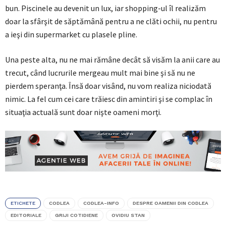
bun. Piscinele au devenit un lux, iar shopping-ul îl realizăm
doar la sfârşit de săptămână pentru a ne clăti ochii, nu pentru
a ieşi din supermarket cu plasele pline.
Una peste alta, nu ne mai rămâne decât să visăm la anii care au
trecut, când lucrurile mergeau mult mai bine şi să nu ne
pierdem speranţa. Însă doar visând, nu vom realiza niciodată
nimic. La fel cum cei care trăiesc din amintiri şi se complac în
situaţia actuală sunt doar nişte oameni morţi.
ETICHETE
CODLEA
CODLEA-INFO
DESPRE OAMENII DIN CODLEA
EDITORIALE
GRIJI COTIDIENE
OVIDIU STAN