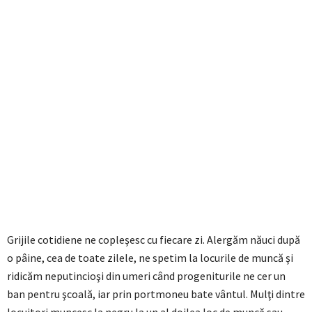
Grijile cotidiene ne copleşesc cu fiecare zi. Alergăm năuci după
o pâine, cea de toate zilele, ne spetim la locurile de muncă şi
ridicăm neputincioşi din umeri când progeniturile ne cer un
ban pentru şcoală, iar prin portmoneu bate vântul. Mulţi dintre