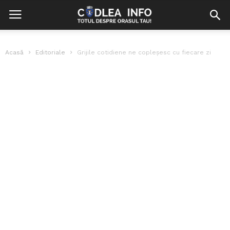
Acasă
Editoriale
Grijile cotidiene ne copleşesc cu fiecare zi