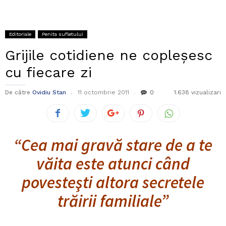
Editoriale
Penita sufletului
Grijile cotidiene ne copleşesc
cu fiecare zi
De către
Ovidiu Stan
11 octombrie 2011
0
1.638 vizualizari
“Cea mai gravă stare de a te
văita este atunci când
povesteşti altora secretele
trăirii familiale”