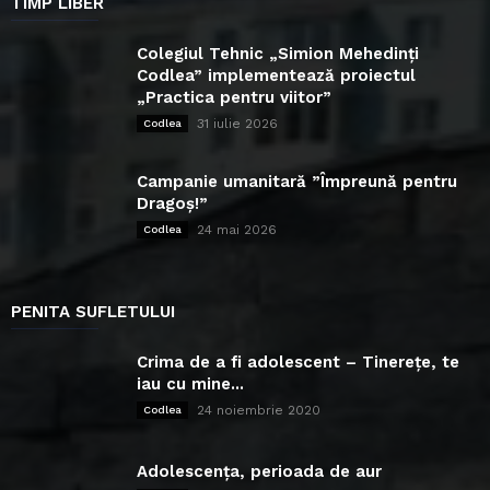
TIMP LIBER
Colegiul Tehnic „Simion Mehedinți
Codlea” implementează proiectul
„Practica pentru viitor”
31 iulie 2026
Codlea
Campanie umanitară ”Împreună pentru
Dragoș!”
24 mai 2026
Codlea
PENITA SUFLETULUI
Crima de a fi adolescent – Tinerețe, te
iau cu mine...
24 noiembrie 2020
Codlea
Adolescența, perioada de aur