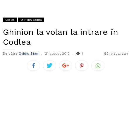
Codlea
Stiri din Codlea
Ghinion la volan la intrare în
Codlea
De către
Ovidiu Stan
21 august 2012
1
821 vizualizari