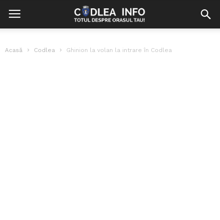
Acasă
Codlea
Ghinion la volan la intrare în Codlea