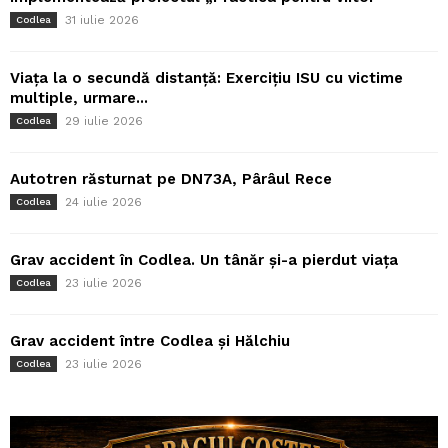
31 iulie 2026
Codlea
Viața la o secundă distanță: Exercițiu ISU cu victime
multiple, urmare...
29 iulie 2026
Codlea
Autotren răsturnat pe DN73A, Pârâul Rece
24 iulie 2026
Codlea
Grav accident în Codlea. Un tânăr și-a pierdut viața
23 iulie 2026
Codlea
Grav accident între Codlea și Hălchiu
23 iulie 2026
Codlea