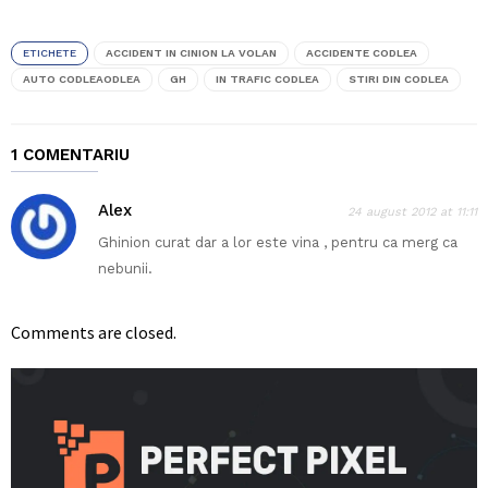
ETICHETE
ACCIDENT IN CINION LA VOLAN
ACCIDENTE CODLEA
AUTO CODLEAODLEA
GH
IN TRAFIC CODLEA
STIRI DIN CODLEA
1 COMENTARIU
Alex
24 august 2012 at 11:11
Ghinion curat dar a lor este vina , pentru ca merg ca
nebunii.
Comments are closed.