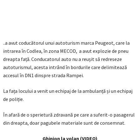
..a avut coducătorul unui autoturism marca Peugeot, care la
intrarea în Codlea, în zona MECOD, a avut explozie de pneu
dreapta față. Conducatorul auto nu a reușit să redreseze
autoturismul, acesta intrând în bordurile care delimitează
accesul în DN1 dinspre strada Rampei.
La fața locului a venit un echipaj de la ambulanță și un echipaj
de poliție.
În afară de o sperietură zdravană pe care a suferit-o pasagerul
din dreapta, doar pagubele materiale sunt de consemnat.
Ghinion la volan (VIDEO)