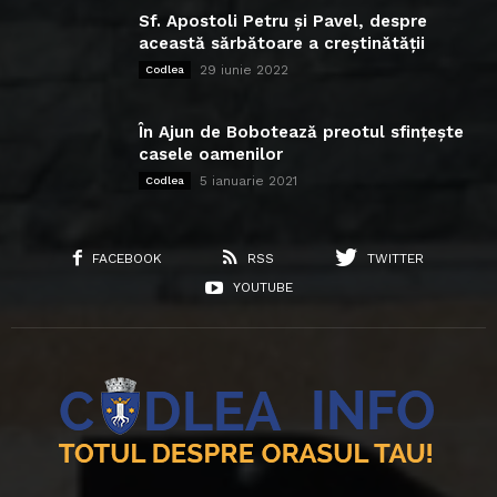
Sf. Apostoli Petru și Pavel, despre
această sărbătoare a creștinătății
29 iunie 2022
Codlea
În Ajun de Bobotează preotul sfințește
casele oamenilor
5 ianuarie 2021
Codlea
FACEBOOK
RSS
TWITTER
YOUTUBE