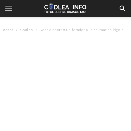
Acasă
Codlea
Gest disperat! Un fermier și-a asumat să irige culturile cu apă din...