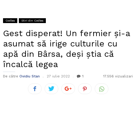
Codlea
Stiri din Codlea
Gest disperat! Un fermier și-a
asumat să irige culturile cu
apă din Bârsa, deși știa că
încalcă legea
De către
Ovidiu Stan
27 iulie 2022
1
17.556 vizualizari