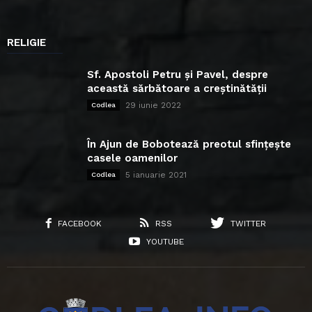
RELIGIE
Sf. Apostoli Petru și Pavel, despre
această sărbătoare a creștinătății
29 iunie 2022
Codlea
În Ajun de Bobotează preotul sfințește
casele oamenilor
5 ianuarie 2021
Codlea
FACEBOOK
RSS
TWITTER
YOUTUBE