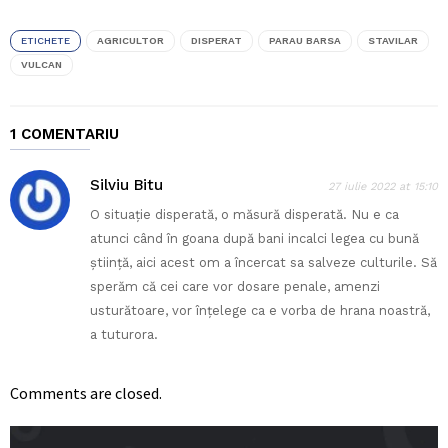
ETICHETE
AGRICULTOR
DISPERAT
PARAU BARSA
STAVILAR
VULCAN
1 COMENTARIU
Silviu Bitu
27 iulie 2022 at 15:10
O situație disperată, o măsură disperată. Nu e ca
atunci când în goana după bani incalci legea cu bună
știință, aici acest om a încercat sa salveze culturile. Să
sperăm că cei care vor dosare penale, amenzi
usturătoare, vor înțelege ca e vorba de hrana noastră,
a tuturora.
Comments are closed.