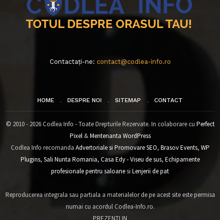
Contactați-ne:
contact@codlea-info.ro
HOME
DESPRE NOI
SITEMAP
CONTACT
© 2010 - 2026 Codlea Info - Toate Drepturile Rezervate. In colaborare cu
Perfect
Pixel
&
Mentenanta WordPress
Codlea Info recomanda
Advertoriale si Promovare SEO
,
Brasov Events
,
WP
Plugins
,
Sali Nunta Romania
,
Casa Edy - Viseu de sus
,
Echipamente
profesionale pentru saloane
si
Lenjerii de pat
Reproducerea integrala sau partiala a materialelor de pe acest site este permisa
numai cu acordul Codlea-Info.ro.
PREZENTI IN