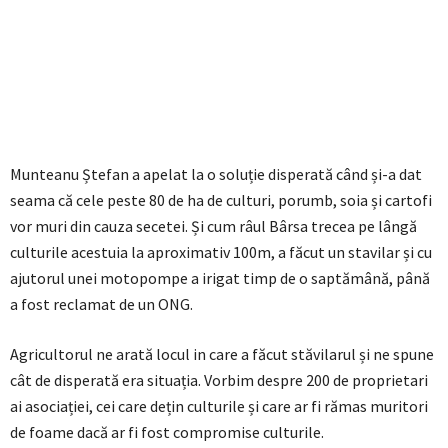
Munteanu Ștefan a apelat la o soluție disperată când și-a dat
seama că cele peste 80 de ha de culturi, porumb, soia și cartofi
vor muri din cauza secetei. Și cum râul Bârsa trecea pe lângă
culturile acestuia la aproximativ 100m, a făcut un stavilar și cu
ajutorul unei motopompe a irigat timp de o saptămână, până
a fost reclamat de un ONG.
Agricultorul ne arată locul in care a făcut stăvilarul și ne spune
cât de disperată era situația. Vorbim despre 200 de proprietari
ai asociației, cei care dețin culturile și care ar fi rămas muritori
de foame dacă ar fi fost compromise culturile.