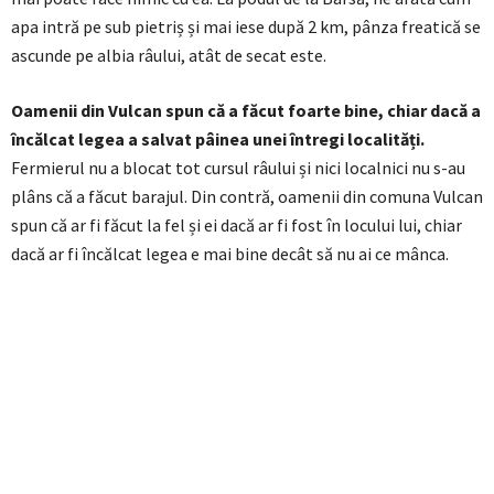
apa intră pe sub pietriș și mai iese după 2 km, pânza freatică se
ascunde pe albia râului, atât de secat este.
Oamenii din Vulcan spun că a făcut foarte bine, chiar dacă a
încălcat legea a salvat pâinea unei întregi localități.
Fermierul nu a blocat tot cursul râului și nici localnici nu s-au
plâns că a făcut barajul. Din contră, oamenii din comuna Vulcan
spun că ar fi făcut la fel și ei dacă ar fi fost în locului lui, chiar
dacă ar fi încălcat legea e mai bine decât să nu ai ce mânca.