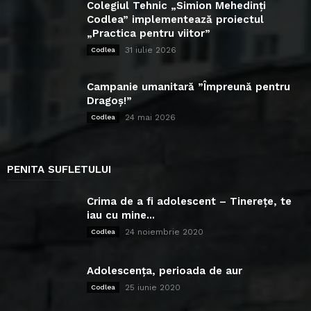
Colegiul Tehnic „Simion Mehedinți
Codlea” implementează proiectul
„Practica pentru viitor”
31 iulie 2026
Codlea
Campanie umanitară ”Împreună pentru
Dragoș!”
24 mai 2026
Codlea
PENITA SUFLETULUI
Crima de a fi adolescent – Tinerețe, te
iau cu mine...
24 noiembrie 2020
Codlea
Adolescența, perioada de aur
25 iunie 2020
Codlea