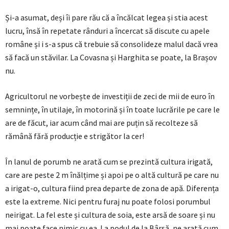
Și-a asumat, deși îi pare rău că a încălcat legea și stia acest
lucru, însă în repetate rânduri a încercat să discute cu apele
române și i s-a spus că trebuie să consolideze malul dacă vrea
să facă un stăvilar. La Covasna și Harghita se poate, la Brașov
nu.
Agricultorul ne vorbește de investiții de zeci de mii de euro în
semnințe, în utilaje, în motorină și în toate lucrările pe care le
are de făcut, iar acum când mai are puțin să recolteze să
rămână fără producție e strigător la cer!
În lanul de porumb ne arată cum se prezintă cultura irigată,
care are peste 2 m înălțime și apoi pe o altă cultură pe care nu
a irigat-o, cultura fiind prea departe de zona de apă. Diferența
este la extreme. Nici pentru furaj nu poate folosi porumbul
neirigat. La fel este și cultura de soia, este arsă de soare și nu
mai poate face nimic cu ea. La podul de la Bârsă, ne arată cum