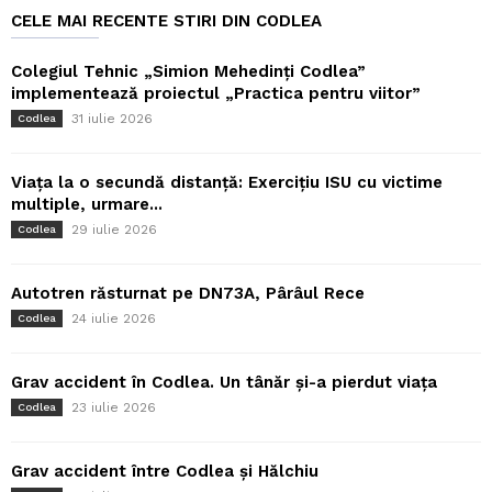
CELE MAI RECENTE STIRI DIN CODLEA
Colegiul Tehnic „Simion Mehedinți Codlea”
implementează proiectul „Practica pentru viitor”
31 iulie 2026
Codlea
Viața la o secundă distanță: Exercițiu ISU cu victime
multiple, urmare...
29 iulie 2026
Codlea
Autotren răsturnat pe DN73A, Pârâul Rece
24 iulie 2026
Codlea
Grav accident în Codlea. Un tânăr și-a pierdut viața
23 iulie 2026
Codlea
Grav accident între Codlea și Hălchiu