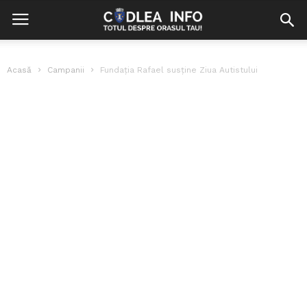
Acasă
Campanii
Fundația Rafael susține Ziua Autistului