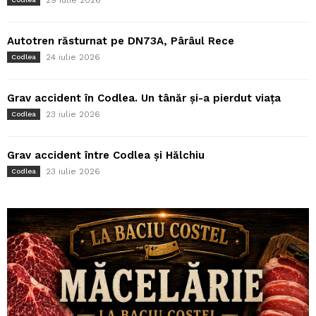
29 iulie 2026
Autotren răsturnat pe DN73A, Pârâul Rece
24 iulie 2026
Codlea
Grav accident în Codlea. Un tânăr și-a pierdut viața
23 iulie 2026
Codlea
Grav accident între Codlea și Hălchiu
23 iulie 2026
Codlea