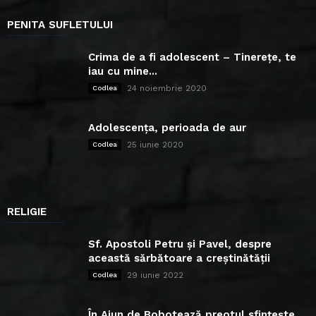
PENITA SUFLETULUI
Crima de a fi adolescent – Tinerețe, te
iau cu mine...
24 noiembrie 2020
Codlea
Adolescența, perioada de aur
25 iunie 2020
Codlea
RELIGIE
Sf. Apostoli Petru și Pavel, despre
această sărbătoare a creștinătății
29 iunie 2022
Codlea
În Ajun de Bobotează preotul sfințește