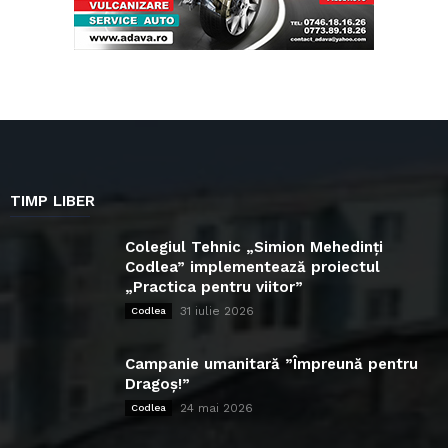
TIMP LIBER
Colegiul Tehnic „Simion Mehedinți
Codlea” implementează proiectul
„Practica pentru viitor”
31 iulie 2026
Codlea
Campanie umanitară ”Împreună pentru
Dragoș!”
24 mai 2026
Codlea