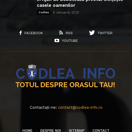
casele oamenilor
5 ianuarie 2021
Codlea
FACEBOOK
RSS
TWITTER
YOUTUBE
Contactați-ne:
contact@codlea-info.ro
HOME
DESPRE NOI
SITEMAP
CONTACT