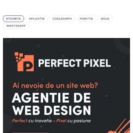
ETICHETE
APLICATIE
CODLEAINFO
FUNCTIE
NOUA
WHATSSAPP