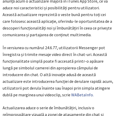
anunță acum o actualizare majoră în iTunes App Store, ce va
aduce noi caracteristici și posibilități pentru utilizatori.
Această actualizare reprezintă o veste bună pentru toți cei
care folosesc această aplicație, oferindu-le oportunitatea de a
descoperi funcționalități noi și îmbunătățiri în ceea ce privește
comunicarea și partajarea de conținut multimedia.
În versiunea cu numărul 24.6.77, utilizatorii Messenger pot
înregistra și trimite mesaje video direct în chat-uri. Această
funcționalitate simplă poate fi accesată printr-o apăsare
lungă pe simbolul camerei din apropierea câmpului de
introducere din chat. O altă inovație adusă de această
actualizare este introducerea funcției de derulare rapidă: acum,
utilizatorii pot derula înainte sau înapoi prin simpla atingere
dublă pe marginea unui videoclip, scrie
WABetaInfo.
Actualizarea aduce o serie de îmbunătățiri, inclusiv o
reîmprospătare vizuală a zonei de atașamente din chat și