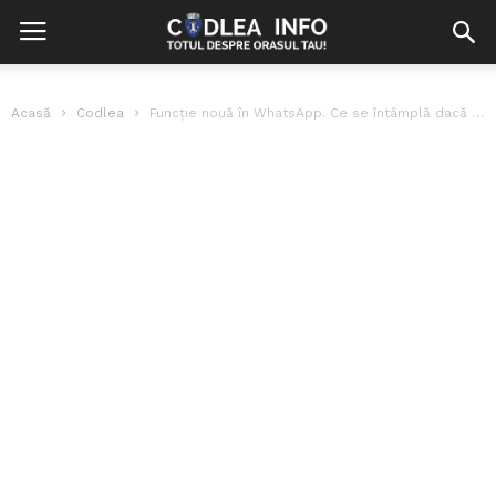
Acasă
Codlea
Funcție nouă în WhatsApp. Ce se întâmplă dacă apeși lung pe simbolul...