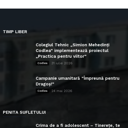
TIMP LIBER
Colegiul Tehnic „Simion Mehedinți
Codlea” implementează proiectul
„Practica pentru viitor”
31 iulie 2026
Codlea
Campanie umanitară ”Împreună pentru
Dragoș!”
24 mai 2026
Codlea
PENITA SUFLETULUI
Crima de a fi adolescent – Tinerețe, te