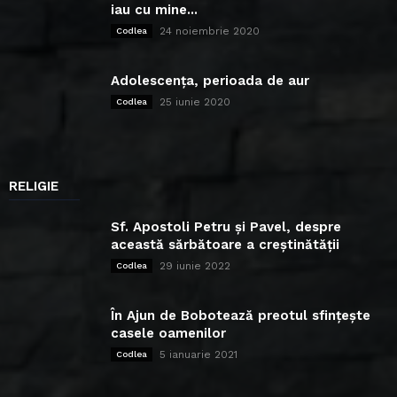
iau cu mine...
24 noiembrie 2020
Codlea
Adolescența, perioada de aur
25 iunie 2020
Codlea
RELIGIE
Sf. Apostoli Petru și Pavel, despre
această sărbătoare a creștinătății
29 iunie 2022
Codlea
În Ajun de Bobotează preotul sfințește
casele oamenilor
5 ianuarie 2021
Codlea