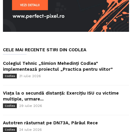
CELE MAI RECENTE STIRI DIN CODLEA
Colegiul Tehnic „Simion Mehedinți Codlea”
implementează proiectul „Practica pentru viitor”
31 iulie 2026
Codlea
Viața la o secundă distanță: Exercițiu ISU cu victime
multiple, urmare...
29 iulie 2026
Codlea
Autotren răsturnat pe DN73A, Pârâul Rece
24 iulie 2026
Codlea