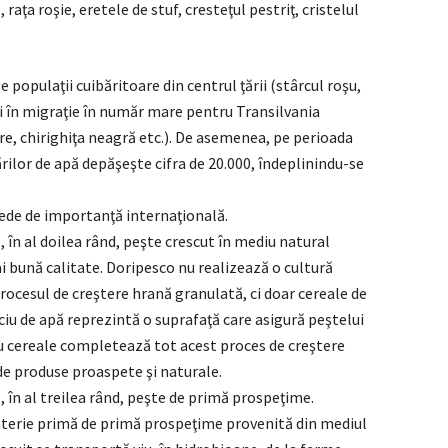
 raţa roşie, eretele de stuf, cresteţul pestriţ, cristelul
populaţii cuibăritoare din centrul ţării (stârcul roşu,
ici în migraţie în număr mare pentru Transilvania
e, chirighiţa neagră etc.). De asemenea, pe perioada
ilor de apă depăşeşte cifra de 20.000, îndeplinindu-se
de de importanţă internaţională.
 în al doilea rând, peşte crescut în mediu natural
ai bună calitate. Doripesco nu realizează o cultură
 procesul de creştere hrană granulată, ci doar cereale de
ciu de apă reprezintă o suprafaţă care asigură peştelui
cu cereale completează tot acest proces de creştere
e de produse proaspete şi naturale.
 în al treilea rând, peşte de primă prospeţime.
terie primă de primă prospeţime provenită din mediul