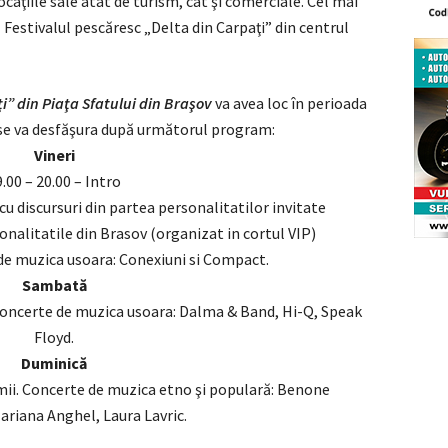
caţiile sale atât de turism, cât şi comerciale. Cel mai
Festivalul pescăresc „Delta din Carpaţi” din centrul
i” din Piaţa Sfatului din Braşov
va avea loc în perioada
se va desfăşura după următorul program:
Vineri
.00 – 20.00 – Intro
 cu discursuri din partea personalitatilor invitate
sonalitatile din Brasov (organizat in cortul VIP)
 de muzica usoara: Conexiuni si Compact.
Sambată
 Concerte de muzica usoara: Dalma & Band, Hi-Q, Speak
Floyd.
Duminică
emii. Concerte de muzica etno şi populară: Benone
ariana Anghel, Laura Lavric.