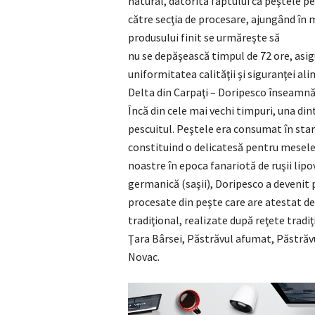
natural, datorită faptului că peştele pe
către secţia de procesare, ajungând în m
produsului finit se urmăreşte să
nu se depăşească timpul de 72 ore, asi
uniformitatea calităţii şi siguranţei al
Delta din Carpaţi – Doripesco înseamnă,
Încă din cele mai vechi timpuri, una dint
pescuitul. Peştele era consumat în sta
constituind o delicatesă pentru mesele
noastre în epoca fanariotă de ruşii lipo
germanică (saşii), Doripesco a devenit
procesate din peşte care are atestat de
tradiţional, realizate după reţete tradi
Ţara Bârsei, Păstrăvul afumat, Păstrăv
Novac.