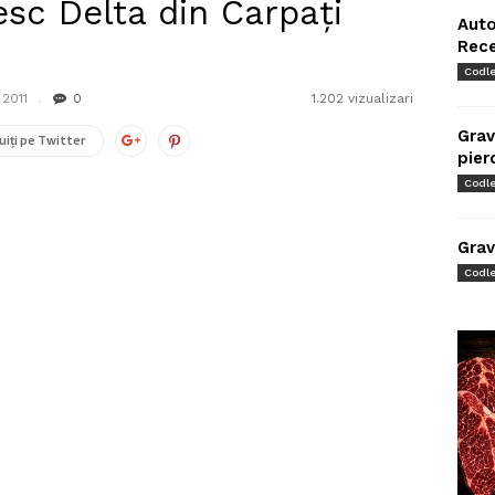
esc Delta din Carpaţi
Auto
Rec
Codl
2011
0
1.202 vizualizari
Grav
uiți pe Twitter
pier
Codl
Grav
Codl