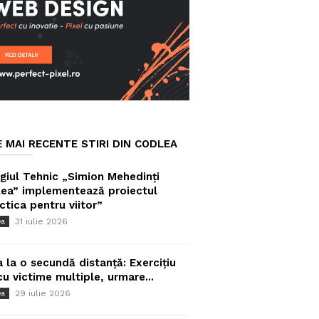
E MAI RECENTE STIRI DIN CODLEA
giul Tehnic „Simion Mehedinți
ea” implementează proiectul
ctica pentru viitor”
31 iulie 2026
ea
a la o secundă distanță: Exercițiu
cu victime multiple, urmare...
29 iulie 2026
ea