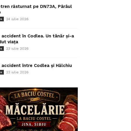
tren răsturnat pe DN73A, Pârâul
e
24 iulie 2026
ea
 accident în Codlea. Un tânăr și-a
dut viața
23 iulie 2026
ea
 accident între Codlea și Hălchiu
23 iulie 2026
ea