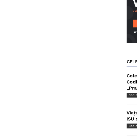
CEL
Cole
Codl
„Pra
Codl
Viaț
ISU 
Codl