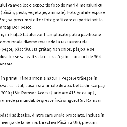
ului va avea loc o expoziţie foto de mari dimensiuni cu
(păsări, peşti, vegetaţie, animale). Fotografiile expuse
raşov, precum şi altor fotografii care au participat la
Carpaţi Doripesco.
i, în Piaţa Sfatului vor fi amplasate patru pavilioane
promoţionale diverse reţete de la restaurantele
peşte, păstrăvul la grătar, fish chips, pârjoale de
uselor se va realiza la o terasă şi într-un cort de 364
ansare.
în primul rând armonia naturii. Peştele trăieşte în
vatică, stuf, păsări şi animale de apă. Delta din Carpaţi
 2000 şi Sit Ramsar. Această arie are 415 ha de apă,
şti umede şi inundabile şi este încă singurul Sit Ramsar
 păsări sălbatice, dintre care unele protejate, incluse în
onvenţia de la Berna, Directiva Păsări a UE), precum: