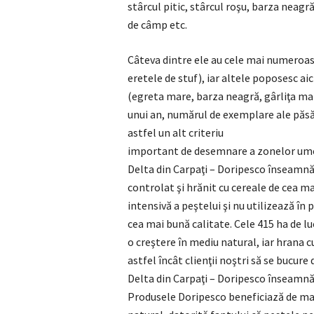
stârcul pitic, stârcul roşu, barza neagră,
de câmp etc.
Câteva dintre ele au cele mai numeroase 
eretele de stuf), iar altele poposesc a
(egreta mare, barza neagră, gârliţa mar
unui an, numărul de exemplare ale păsăr
astfel un alt criteriu
important de desemnare a zonelor ume
Delta din Carpaţi – Doripesco înseamnă,
controlat şi hrănit cu cereale de cea m
intensivă a peştelui şi nu utilizează în
cea mai bună calitate. Cele 415 ha de lu
o creştere în mediu natural, iar hrana 
astfel încât clienţii noştri să se bucur
Delta din Carpaţi – Doripesco înseamnă,
Produsele Doripesco beneficiază de ma