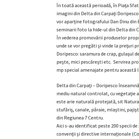
În toată această perioadă, în Piaţa Sfat
imagini din Delta din Carpaţi Doripesco 
vor aparţine fotografului Dan Dinu din B
seminarii foto la hide-ul din Delta din 
În vederea promovării produselor propri
unde se vor pregăti şi vinde la preţuri 
Doripesco: saramura de crap, gulaşul de 
peşte, mici pescăreşti etc. Servirea prod
mp special amenajate pentru această l
Delta din Carpaţi – Doripesco înseamnă 
mediu natural controlat, cu vegetaţie ac
este arie naturală protejată, sit Natura
stufăriş, canale, pâraie, mlaştini, paji
din Regiunea 7 Centru.
Aici s-au identificat peste 200 specii de
convenţii şi directive internaţionale (C