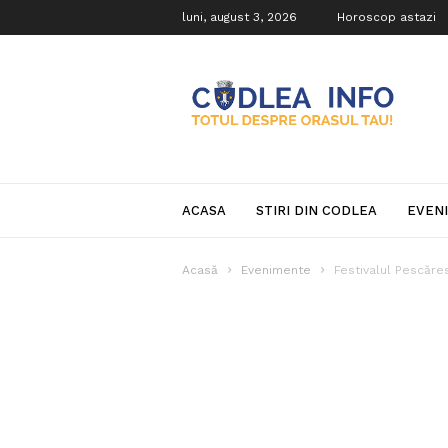
luni, august 3, 2026
Horoscop astazi
Codlea
Info
ACASA
STIRI DIN CODLEA
EVEN
Acasă
Evenimente
Festivalul Pescăre