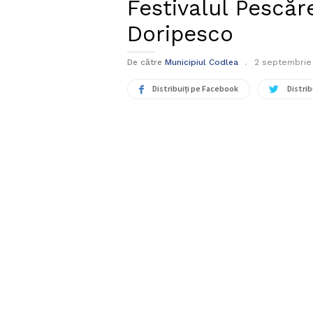
Festivalul Pescăr
Doripesco
De către
Municipiul Codlea
2 septembrie 
Distribuiți pe Facebook
Distrib