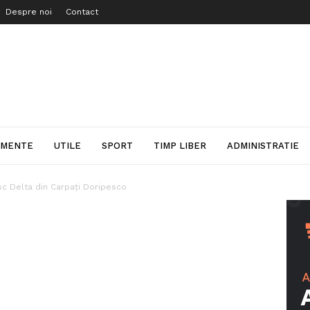
Despre noi
Contact
IMENTE
UTILE
SPORT
TIMP LIBER
ADMINISTRATIE
sc Delta din Carpaţi Doripesco