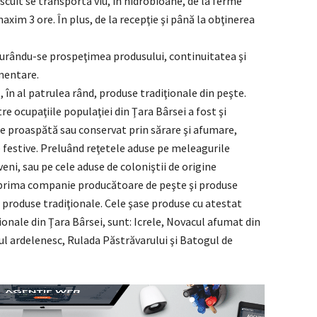
scuit se transportă viu, în hidrobioane, de la ferme
axim 3 ore. În plus, de la recepţie şi până la obţinerea
gurându-se prospeţimea produsului, continuitatea şi
imentare.
 în al patrulea rând, produse tradiţionale din peşte.
re ocupaţiile populaţiei din Ţara Bârsei a fost şi
re proaspătă sau conservat prin sărare şi afumare,
 festive. Preluând reţetele aduse pe meleagurile
veni, sau pe cele aduse de coloniştii de origine
 prima companie producătoare de peşte şi produse
 produse tradiţionale. Cele şase produse cu atestat
ţionale din Ţara Bârsei, sunt: Icrele, Novacul afumat din
ul ardelenesc, Rulada Păstrăvarului şi Batogul de