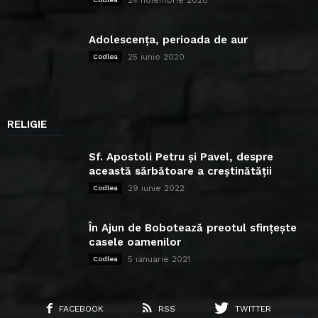
Adolescența, perioada de aur
25 iunie 2020
Codlea
RELIGIE
Sf. Apostoli Petru și Pavel, despre
această sărbătoare a creștinătății
29 iunie 2022
Codlea
În Ajun de Bobotează preotul sfințește
casele oamenilor
5 ianuarie 2021
Codlea
FACEBOOK
RSS
TWITTER