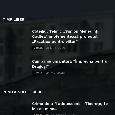
TIMP LIBER
Colegiul Tehnic „Simion Mehedinți
Codlea” implementează proiectul
„Practica pentru viitor”
31 iulie 2026
Codlea
Campanie umanitară ”Împreună pentru
Dragoș!”
24 mai 2026
Codlea
PENITA SUFLETULUI
Crima de a fi adolescent – Tinerețe, te
iau cu mine...
24 noiembrie 2020
Codlea