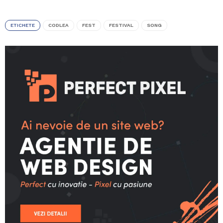
ETICHETE
CODLEA
FEST
FESTIVAL
SONG