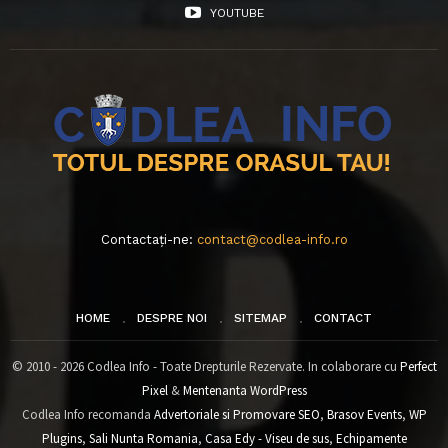
YOUTUBE
Contactați-ne:
contact@codlea-info.ro
HOME
DESPRE NOI
SITEMAP
CONTACT
© 2010 - 2026 Codlea Info - Toate Drepturile Rezervate. In colaborare cu
Perfect
Pixel
&
Mentenanta WordPress
Codlea Info recomanda
Advertoriale si Promovare SEO
,
Brasov Events
,
WP
Plugins
,
Sali Nunta Romania
,
Casa Edy - Viseu de sus
,
Echipamente