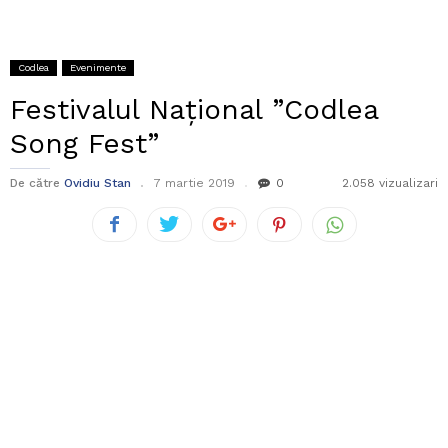
Codlea
Evenimente
Festivalul Național ”Codlea
Song Fest”
De către
Ovidiu Stan
7 martie 2019
0
2.058 vizualizari