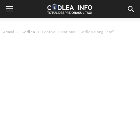
Acasă
Codlea
Festivalul Național ”Codlea Song Fest”