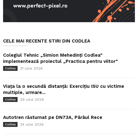
CELE MAI RECENTE STIRI DIN CODLEA
Colegiul Tehnic „Simion Mehedinți Codlea”
implementează proiectul „Practica pentru viitor”
31 iulie 2026
Codlea
Viața la o secundă distanță: Exercițiu ISU cu victime
multiple, urmare...
29 iulie 2026
Codlea
Autotren răsturnat pe DN73A, Pârâul Rece
24 iulie 2026
Codlea