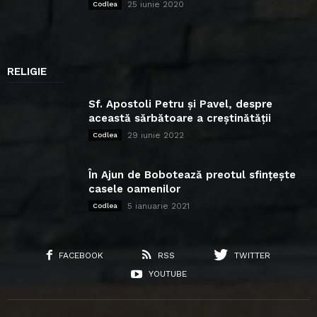
25 iunie 2020
Codlea
RELIGIE
Sf. Apostoli Petru și Pavel, despre
această sărbătoare a creștinătății
29 iunie 2022
Codlea
În Ajun de Bobotează preotul sfințește
casele oamenilor
5 ianuarie 2021
Codlea
FACEBOOK
RSS
TWITTER
YOUTUBE