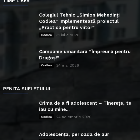
TIMP LIBER
Colegiul Tehnic „Simion Mehedinți
Codlea” implementează proiectul
„Practica pentru viitor”
31 iulie 2026
Codlea
Campanie umanitară ”Împreună pentru
Dragoș!”
24 mai 2026
Codlea
PENITA SUFLETULUI
Crima de a fi adolescent – Tinerețe, te
iau cu mine...
24 noiembrie 2020
Codlea
Adolescența, perioada de aur