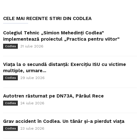
CELE MAI RECENTE STIRI DIN CODLEA
Colegiul Tehnic „Simion Mehedinți Codlea”
implementează proiectul „Practica pentru viitor”
31 iulie 2026
Codlea
Viața la o secundă distanță: Exercițiu ISU cu victime
multiple, urmare...
29 iulie 2026
Codlea
Autotren răsturnat pe DN73A, Pârâul Rece
24 iulie 2026
Codlea
Grav accident în Codlea. Un tânăr și-a pierdut viața
23 iulie 2026
Codlea