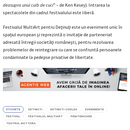
deasupra unui cuib de cuci
” – de Ken Kesey). Intrarea la
spectacolele din cadrul festivalului este liberă.
Festivalul MultiArt pentru Deţinuţi este un eveniment unic în
spaţiul european şi reprezintă o invitaţie de parteneriat
adresată întregii societăţi româneşti, pentru rezolvarea
problemelor de reintegrare cu care se confruntă persoanele
condamnate la pedepse privative de libertate.
ETICHETE
DETINUTI
DETINUTI CODLEA
EVENIMENTE
FESTIVAL
FESTIVALUL MULTIART
PENITENCIARE
TEATRUL NOTTARA