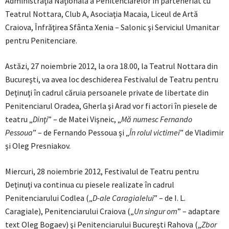
Administraţia Naţională a Penitenciarelor în parteneriat cu
Teatrul Nottara, Club A, Asociaţia Macaia, Liceul de Artă
Craiova, Înfrăţirea Sfânta Xenia – Salonic şi Serviciul Umanitar
pentru Penitenciare.
Astăzi, 27 noiembrie 2012, la ora 18.00, la Teatrul Nottara din
Bucureşti, va avea loc deschiderea Festivalul de Teatru pentru
Deţinuţi în cadrul căruia persoanele private de libertate din
Penitenciarul Oradea, Gherla şi Arad vor fi actori în piesele de
teatru „
Dinţi
” – de Matei Vişneic, „
Mă numesc Fernando
Pessoua
” – de Fernando Pessoua şi „
În rolul victimei
” de Vladimir
şi Oleg Presniakov.
Miercuri, 28 noiembrie 2012, Festivalul de Teatru pentru
Deţinuţi va continua cu piesele realizate în cadrul
Penitenciarului Codlea („
D-ale Caragialelui
” – de I. L.
Caragiale), Penitenciarului Craiova („
Un singur om
” – adaptare
text Oleg Bogaev) şi Penitenciarului Bucureşti Rahova („
Zbor