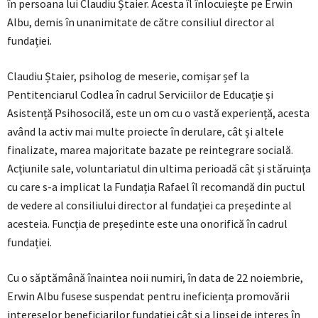
în persoana lui Claudiu Ștaier. Acesta îl înlocuiește pe Erwin
Albu, demis în unanimitate de către consiliul director al
fundației.
Claudiu Ștaier, psiholog de meserie, comișar șef la
Pentitenciarul Codlea în cadrul Serviciilor de Educație și
Asistență Psihosocilă, este un om cu o vastă experiență, acesta
având la activ mai multe proiecte în derulare, cât și altele
finalizate, marea majoritate bazate pe reintegrare socială.
Acțiunile sale, voluntariatul din ultima perioadă cât și stăruința
cu care s-a implicat la Fundația Rafael îl recomandă din puctul
de vedere al consiliului director al fundației ca președinte al
acesteia. Funcția de președinte este una onorifică în cadrul
fundației.
Cu o săptămână înaintea noii numiri, în data de 22 noiembrie,
Erwin Albu fusese suspendat pentru ineficiența promovării
intereselor beneficiarilor fundației cât și a lipsei de interes în