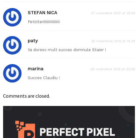
STEFAN NICA
27 noiembrie 2012 at 23:45
FeIicitariiiiiiiiiiiiiiiiii
paty
28 noiembrie 2012 at 14:39
Va doresc mult succes domnule Staier !
marina
28 noiembrie 2012 at 22:08
Succes Claudiu !
Comments are closed.