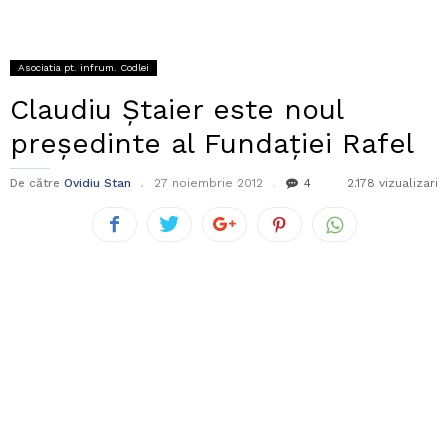
Asociatia pt. infrum. Codlei
Claudiu Ștaier este noul
președinte al Fundației Rafel
De către
Ovidiu Stan
27 noiembrie 2012
4
2.178 vizualizari