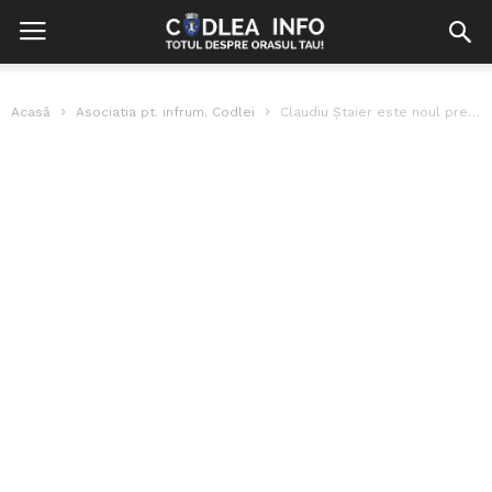
Acasă
Asociatia pt. infrum. Codlei
Claudiu Ștaier este noul președinte al Fundației Rafel