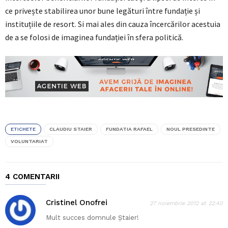
ce privește stabilirea unor bune legături între fundație și
instituțiile de resort. Si mai ales din cauza încercărilor acestuia
de a se folosi de imaginea fundației în sfera politică.
ETICHETE
CLAUDIU STAIER
FUNDATIA RAFAEL
NOUL PRESEDINTE
VOLUNTARIAT
4 COMENTARII
Cristinel Onofrei
27 noiembrie 2012 at 22:40
Mult succes domnule Ștaier!