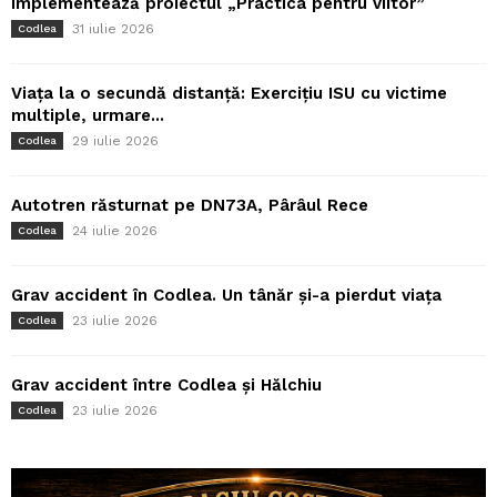
implementează proiectul „Practica pentru viitor”
31 iulie 2026
Codlea
Viața la o secundă distanță: Exercițiu ISU cu victime
multiple, urmare...
29 iulie 2026
Codlea
Autotren răsturnat pe DN73A, Pârâul Rece
24 iulie 2026
Codlea
Grav accident în Codlea. Un tânăr și-a pierdut viața
23 iulie 2026
Codlea
Grav accident între Codlea și Hălchiu
23 iulie 2026
Codlea