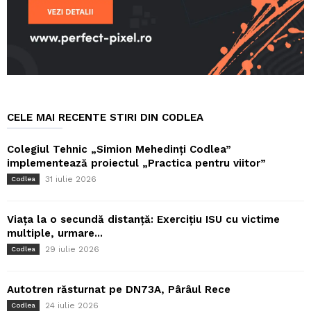
CELE MAI RECENTE STIRI DIN CODLEA
Colegiul Tehnic „Simion Mehedinți Codlea”
implementează proiectul „Practica pentru viitor”
31 iulie 2026
Codlea
Viața la o secundă distanță: Exercițiu ISU cu victime
multiple, urmare...
29 iulie 2026
Codlea
Autotren răsturnat pe DN73A, Pârâul Rece
24 iulie 2026
Codlea