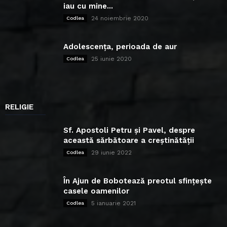
iau cu mine...
24 noiembrie 2020
Codlea
Adolescența, perioada de aur
25 iunie 2020
Codlea
RELIGIE
Sf. Apostoli Petru și Pavel, despre
această sărbătoare a creștinătății
29 iunie 2022
Codlea
În Ajun de Bobotează preotul sfințește
casele oamenilor
5 ianuarie 2021
Codlea