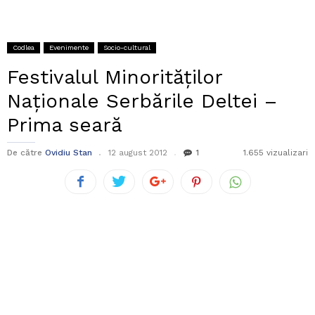
Codlea
Evenimente
Socio-cultural
Festivalul Minorităților
Naționale Serbările Deltei –
Prima seară
De către
Ovidiu Stan
12 august 2012
1
1.655 vizualizari