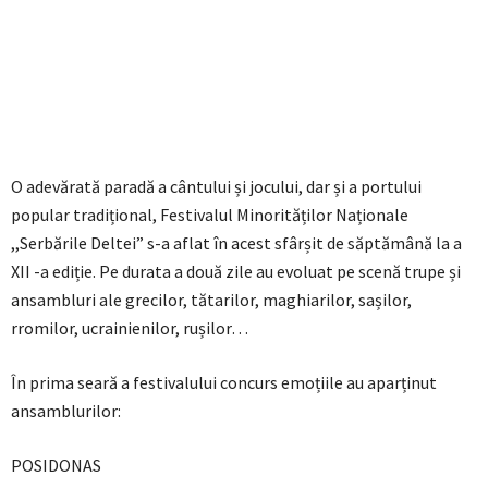
O adevărată paradă a cântului și jocului, dar și a portului
popular tradițional, Festivalul Minorităților Naționale
,,Serbările Deltei” s-a aflat în acest sfârșit de săptămână la a
XII -a ediție. Pe durata a două zile au evoluat pe scenă trupe și
ansambluri ale grecilor, tătarilor, maghiarilor, sașilor,
rromilor, ucrainienilor, rușilor…
În prima seară a festivalului concurs emoțiile au aparținut
ansamblurilor:
POSIDONAS