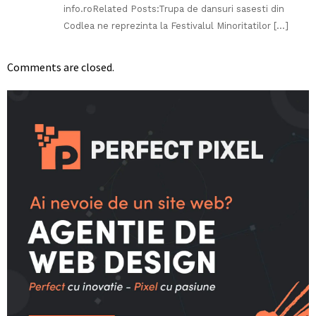
info.roRelated Posts:Trupa de dansuri sasesti din
Codlea ne reprezinta la Festivalul Minoritatilor […]
Comments are closed.