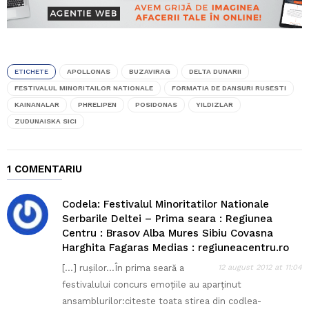
ETICHETE
APOLLONAS
BUZAVIRAG
DELTA DUNARII
FESTIVALUL MINORITAILOR NATIONALE
FORMATIA DE DANSURI RUSESTI
KAINANALAR
PHRELIPEN
POSIDONAS
YILDIZLAR
ZUDUNAISKA SICI
1 COMENTARIU
Codela: Festivalul Minoritatilor Nationale
Serbarile Deltei – Prima seara : Regiunea
Centru : Brasov Alba Mures Sibiu Covasna
Harghita Fagaras Medias : regiuneacentru.ro
[…] rușilor…În prima seară a
12 august 2012 at 11:04
festivalului concurs emoțiile au aparținut
ansamblurilor:citeste toata stirea din codlea-