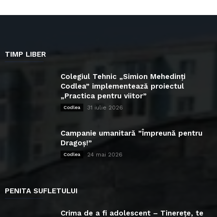
TIMP LIBER
Colegiul Tehnic „Simion Mehedinți
Codlea” implementează proiectul
„Practica pentru viitor”
31 iulie 2026
Codlea
Campanie umanitară ”Împreună pentru
Dragoș!”
24 mai 2026
Codlea
PENITA SUFLETULUI
Crima de a fi adolescent – Tinerețe, te