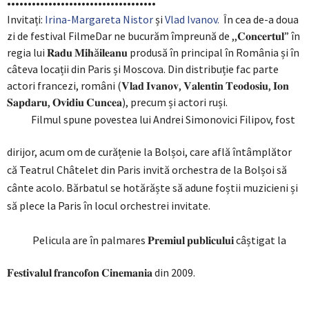
••••••••••••••••••••••••••••••••••••
Invitați:
Irina-Margareta Nistor
și
Vlad Ivanov.
În cea de-a doua
zi de festival FilmeDar ne bucurăm împreună de ,,𝐂𝐨𝐧𝐜𝐞𝐫𝐭𝐮𝐥” în
regia lui 𝐑𝐚𝐝𝐮 𝐌𝐢𝐡ă𝐢𝐥𝐞𝐚𝐧𝐮 produsă în principal în România și în
câteva locații din Paris și Moscova. Din distribuție fac parte
actori francezi, români (𝐕𝐥𝐚𝐝 𝐈𝐯𝐚𝐧𝐨𝐯, 𝐕𝐚𝐥𝐞𝐧𝐭𝐢𝐧 𝐓𝐞𝐨𝐝𝐨𝐬𝐢𝐮, 𝐈𝐨𝐧
𝐒𝐚𝐩𝐝𝐚𝐫𝐮, 𝐎𝐯𝐢𝐝𝐢𝐮 𝐂𝐮𝐧𝐜𝐞𝐚), precum și actori ruși.
Filmul spune povestea lui Andrei Simonovici Filipov, fost
dirijor, acum om de curățenie la Bolșoi, care află întâmplător
că Teatrul Châtelet din Paris invită orchestra de la Bolșoi să
cânte acolo. Bărbatul se hotărăște să adune foștii muzicieni și
să plece la Paris în locul orchestrei invitate.
Pelicula are în palmares 𝐏𝐫𝐞𝐦𝐢𝐮𝐥 𝐩𝐮𝐛𝐥𝐢𝐜𝐮𝐥𝐮𝐢 câștigat la
𝐅𝐞𝐬𝐭𝐢𝐯𝐚𝐥𝐮𝐥 𝐟𝐫𝐚𝐧𝐜𝐨𝐟𝐨𝐧 𝐂𝐢𝐧𝐞𝐦𝐚𝐧𝐢𝐚 din 2009.