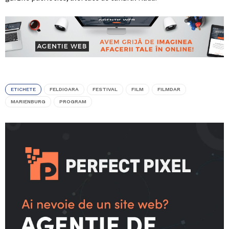
ETICHETE
FELDIOARA
FESTIVAL
FILM
FILMDAR
MARIENBURG
PROGRAM