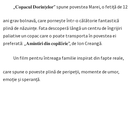
„𝐂𝐨𝐩𝐚𝐜𝐮𝐥 𝐃𝐨𝐫𝐢𝐧ț𝐞𝐥𝐨𝐫” spune povestea Marei, o fetiță de 12
ani grav bolnavă, care pornește într-o călătorie fantastică
plină de năzuințe. Fata descoperă lângă un centru de îngrijiri
paliative un copac care o poate transporta în povestea ei
preferată: „𝐀𝐦𝐢𝐧𝐭𝐢𝐫𝐢 𝐝𝐢𝐧 𝐜𝐨𝐩𝐢𝐥ă𝐫𝐢𝐞”, de Ion Creangă.
Un film pentru întreaga familie inspirat din fapte reale,
care spune o poveste plină de peripeții, momente de umor,
emoție și speranță.