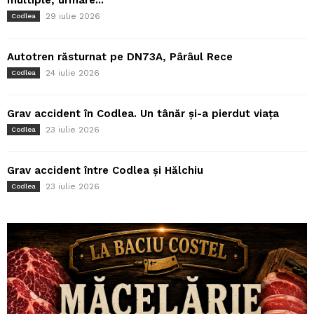
multiple, urmare...
29 iulie 2026
Codlea
Autotren răsturnat pe DN73A, Pârâul Rece
24 iulie 2026
Codlea
Grav accident în Codlea. Un tânăr și-a pierdut viața
23 iulie 2026
Codlea
Grav accident între Codlea și Hălchiu
23 iulie 2026
Codlea