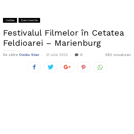
Codlea
Evenimente
Festivalul Filmelor în Cetatea
Feldioarei – Marienburg
De către
Ovidiu Stan
21 iulie 2022
0
580 vizualizari