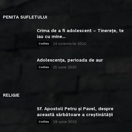
PENITA SUFLETULUI
Crima de a fi adolescent – Tinerețe, te
iau cu mine...
24 noiembrie 2020
Codlea
Adolescența, perioada de aur
25 iunie 2020
Codlea
RELIGIE
Sf. Apostoli Petru și Pavel, despre
această sărbătoare a creștinătății
29 iunie 2022
Codlea