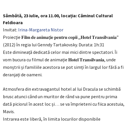
Sâmbătă, 23 iulie, ora 11.00, locația: Căminul Cultural
Feldioara
Invitat:
Irina-Margareta Nistor
Proiecţie 𝐅𝐢𝐥𝐦 𝐝𝐞 𝐚𝐧𝐢𝐦𝐚ţ𝐢𝐞 𝐩𝐞𝐧𝐭𝐫𝐮 𝐜𝐨𝐩𝐢𝐢 ,,𝐇𝐨𝐭𝐞𝐥 𝐓𝐫𝐚𝐧𝐬𝐢𝐥𝐯𝐚𝐧𝐢𝐚”
(2012) în regia lui Genndy Tartakovsky. Durata: 1h:31
Este dimineață dedicată celor mai mici dintre spectatori. Îi
vom bucura cu filmul de animație 𝐇𝐨𝐭𝐞𝐥 𝐓𝐫𝐚𝐧𝐬𝐢𝐥𝐯𝐚𝐧𝐢𝐚, unde
monștrii și familiile acestora se pot simți în largul lor fără a fi
deranjați de oameni.
Atmosfera din extravagantul hotel al lui Dracula se schimbă
brusc atunci când un muritor de rând va pune pentru prima
dată piciorul în acest loc și… se va împrieteni cu fiica acestuia,
Mavis.
Intrarea este liberă, în limita locurilor disponibile