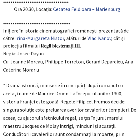
•••••••••••••••••••••••••••••••••••
Ora 20.30, Locația:
Cetatea Feldioara – Marienburg
••••••••••••••••••••••••••••••••••••
Iniţiere în istoria cinematografiei românești prezentată de
către
Irina-Margareta Nistor
, alături de
Vlad Ivanov
, cât și
proiecția filmului 𝐑𝐞𝐠𝐢𝐢 𝐛𝐥𝐞𝐬𝐭𝐞𝐦𝐚ț𝐢 𝐈𝐈𝐈.
Regia: Josee Dayan
Cu: Jeanne Moreau, Philippe Torreton, Gerard Depardieu, Ana
Caterina Morariu
* Dramă istorică, miniserie în cinci părţi după romanul cu
acelaşi nume de Maurice Druon. La începutul anilor 1300,
visteria Franţei este goală. Regele Filip cel Frumos decide:
singura soluţie este preluarea averilor cavalerilor templieri. De
aceea, cu ajutorul sfetnicului regal, se ţes în jurul marelui
maestru Jacques de Molay intrigi, minciuni şi acuzaţii.
Conducătorii cavalerilor sunt condamnaţi la moarte, prin