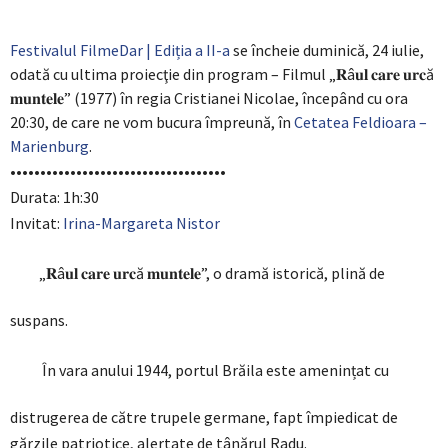
Festivalul FilmeDar | Ediția a II-a
se încheie duminică, 24 iulie,
odată cu ultima proiecţie din program – Filmul „𝐑â𝐮𝐥 𝐜𝐚𝐫𝐞 𝐮𝐫𝐜ă
𝐦𝐮𝐧𝐭𝐞𝐥𝐞” (1977) în regia Cristianei Nicolae, începând cu ora
20:30, de care ne vom bucura împreună, în
Cetatea Feldioara –
Marienburg
.
••••••••••••••••••••••••••••••••••••
Durata: 1h:30
Invitat:
Irina-Margareta Nistor
„𝐑â𝐮𝐥 𝐜𝐚𝐫𝐞 𝐮𝐫𝐜ă 𝐦𝐮𝐧𝐭𝐞𝐥𝐞”, o dramă istorică, plină de
suspans.
În vara anului 1944, portul Brăila este amenințat cu
distrugerea de către trupele germane, fapt împiedicat de
gărzile patriotice, alertate de tânărul Radu.