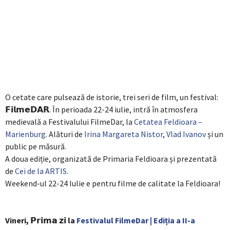
O cetate care pulsează de istorie, trei seri de film, un festival:
𝗙𝗶𝗹𝗺𝗲𝗗𝗔𝗥. În perioada 22-24 iulie, intră în atmosfera
medievală a Festivalului FilmeDar, la
Cetatea Feldioara –
Marienburg
. Alături de
Irina Margareta Nistor
,
Vlad Ivanov
și un
public pe măsură.
A doua ediție, organizată de Primaria Feldioara și prezentată
de
Cei de la ARTIS
.
Weekend-ul 22-24 Iulie e pentru
filme
de calitate la Feldioara!
Vineri, 𝗣𝗿𝗶𝗺𝗮 𝘇𝗶 la
Festivalul FilmeDar | Ediția a II-a