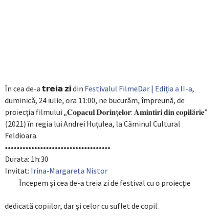
În cea de-a 𝘁𝗿𝗲𝗶𝗮 𝘇𝗶 din
Festivalul FilmeDar | Ediția a II-a
,
duminică, 24 iulie, ora 11:00, ne bucurăm, împreună, de
proiecţia filmului „𝐂𝐨𝐩𝐚𝐜𝐮𝐥 𝐃𝐨𝐫𝐢𝐧ț𝐞𝐥𝐨𝐫: 𝐀𝐦𝐢𝐧𝐭𝐢𝐫𝐢 𝐝𝐢𝐧 𝐜𝐨𝐩𝐢𝐥ă𝐫𝐢𝐞”
(2021) în regia lui Andrei Huțulea, la Căminul Cultural
Feldioara.
••••••••••••••••••••••••••••••••••••
Durata: 1h:30
Invitat:
Irina-Margareta Nistor
Începem și cea de-a treia zi de festival cu o proiecție
dedicată copiilor, dar și celor cu suflet de copil.