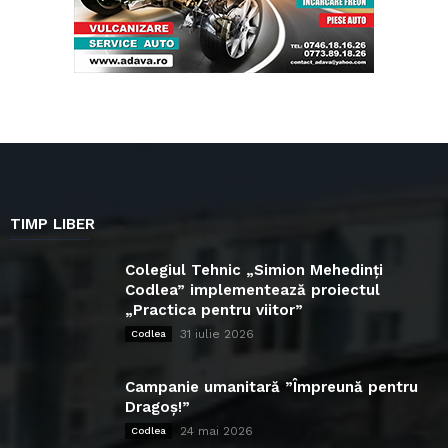
TIMP LIBER
Colegiul Tehnic „Simion Mehedinți
Codlea” implementează proiectul
„Practica pentru viitor”
31 iulie 2026
Codlea
Campanie umanitară ”Împreună pentru
Dragoș!”
24 mai 2026
Codlea