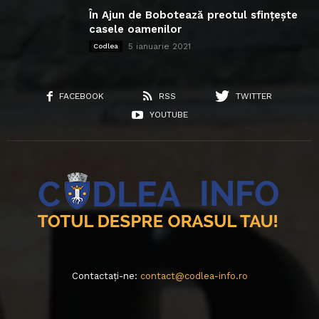
În Ajun de Bobotează preotul sfințește
casele oamenilor
5 ianuarie 2021
Codlea
FACEBOOK
RSS
TWITTER
YOUTUBE
Contactați-ne:
contact@codlea-info.ro