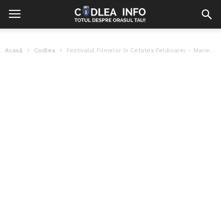
Acasă
Codlea
Festivalul Filmelor în Cetatea Feldioarei – Marienburg