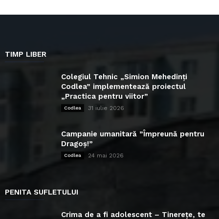
TIMP LIBER
Colegiul Tehnic „Simion Mehedinți
Codlea” implementează proiectul
„Practica pentru viitor”
31 iulie 2026
Codlea
Campanie umanitară ”Împreună pentru
Dragoș!”
24 mai 2026
Codlea
PENITA SUFLETULUI
Crima de a fi adolescent – Tinerețe, te