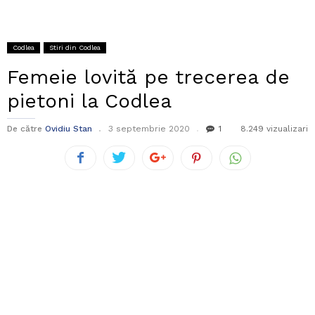
Codlea
Stiri din Codlea
Femeie lovită pe trecerea de
pietoni la Codlea
De către
Ovidiu Stan
3 septembrie 2020
1
8.249 vizualizari