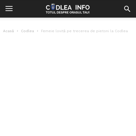
Acasă
Codlea
Femeie lovită pe trecerea de pietoni la Codlea