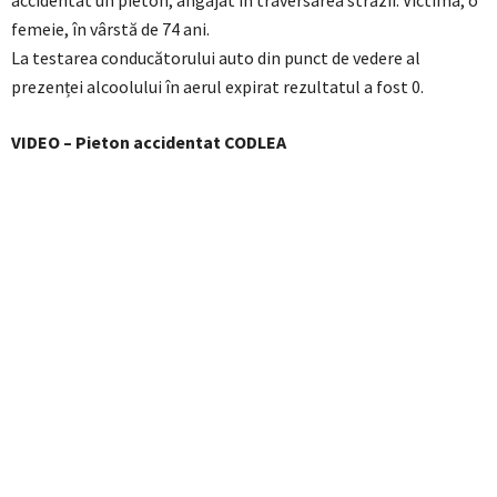
accidentat un pieton, angajat în traversarea străzii. Victima, o
femeie, în vârstă de 74 ani.
La testarea conducătorului auto din punct de vedere al
prezenței alcoolului în aerul expirat rezultatul a fost 0.
VIDEO – Pieton accidentat CODLEA