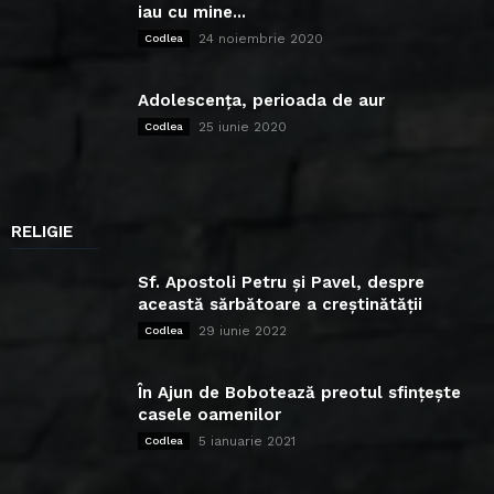
iau cu mine...
24 noiembrie 2020
Codlea
Adolescența, perioada de aur
25 iunie 2020
Codlea
RELIGIE
Sf. Apostoli Petru și Pavel, despre
această sărbătoare a creștinătății
29 iunie 2022
Codlea
În Ajun de Bobotează preotul sfințește
casele oamenilor
5 ianuarie 2021
Codlea