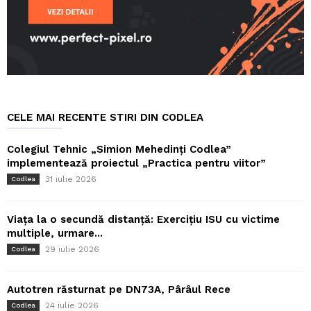
CELE MAI RECENTE STIRI DIN CODLEA
Colegiul Tehnic „Simion Mehedinți Codlea”
implementează proiectul „Practica pentru viitor”
31 iulie 2026
Codlea
Viața la o secundă distanță: Exercițiu ISU cu victime
multiple, urmare...
29 iulie 2026
Codlea
Autotren răsturnat pe DN73A, Pârâul Rece
24 iulie 2026
Codlea