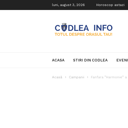
luni, august 3, 2026
Horoscop astazi
Codlea
Info
ACASA
STIRI DIN CODLEA
EVEN
Acasă
Campanii
Fanfara ”Harmonie” a