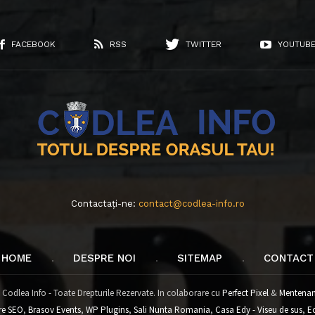
FACEBOOK
RSS
TWITTER
YOUTUB
Contactați-ne:
contact@codlea-info.ro
HOME
DESPRE NOI
SITEMAP
CONTACT
 Codlea Info - Toate Drepturile Rezervate. In colaborare cu
Perfect Pixel
&
Mentenan
re SEO
,
Brasov Events
,
WP Plugins
,
Sali Nunta Romania
,
Casa Edy - Viseu de sus
,
E