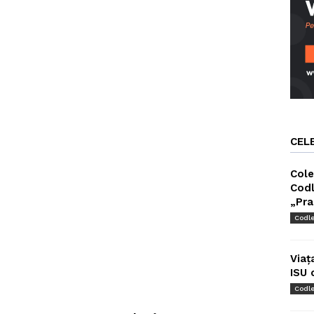
CEL
Cole
Codl
„Pra
Codl
Viaț
ISU 
Codl