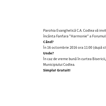
Parohia Evanghelică C.A. Codlea vă invit
încânta Fanfara ”Harmonie” a Forumulu
Când?
În 16 octombrie 2016 ora 11:00 (după sl
Unde?
În caz de vreme bună în curtea Bisericii
Municipiului Codlea.
Simplu! Gratuit!