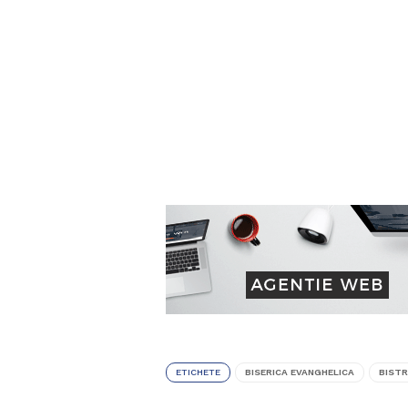
ETICHETE
BISERICA EVANGHELICA
BISTR