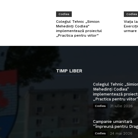
Codlea
Codlea
Viața l
Colegiul Tehnic „Simion
Exerciți
Mehedinți Codlea”
urmare 
implementează proiectul
„Practica pentru viitor”
TIMP LIBER
Colegiul Tehnic „Simio
Mehedinți Codlea”
implementează proiect
„Practica pentru viitor
31 iulie 2026
Codlea
Campanie umanitară
”Împreună pentru Drag
24 mai 2026
Codlea