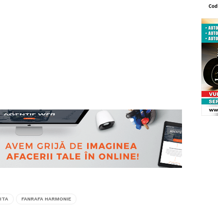
ITA
FANRAFA HARMONIE