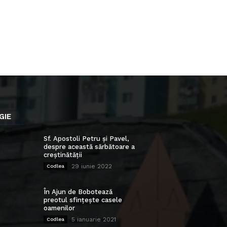
GIE
Sf. Apostoli Petru și Pavel,
despre această sărbătoare a
creștinătății
29 iunie 2022
Codlea
În Ajun de Bobotează
preotul sfințește casele
oamenilor
5 ianuarie 2021
Codlea