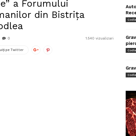
e” a Forumului
Auto
nilor din Bistrița
Rec
Codl
odlea
Grav
0
1.540 vizualizari
pier
uiți pe Twitter
Codl
Grav
Codl