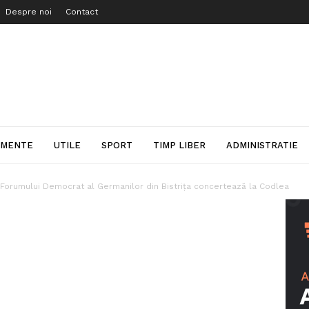
Despre noi
Contact
IMENTE
UTILE
SPORT
TIMP LIBER
ADMINISTRATIE
 Forumului Democrat al Germanilor din Bistrița concertează la Codlea