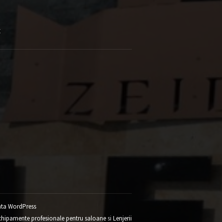
E
ta WordPress
chipamente profesionale pentru saloane
si
Lenjerii