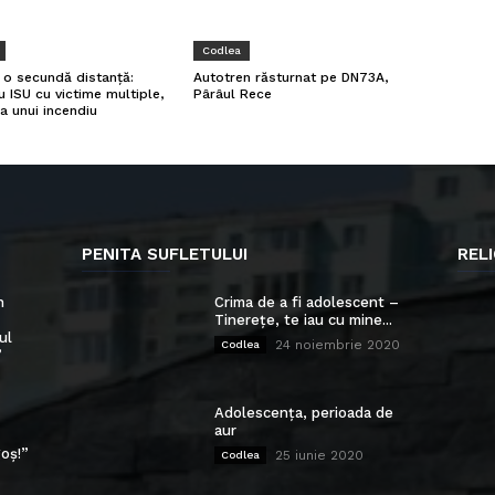
Codlea
a o secundă distanță:
Autotren răsturnat pe DN73A,
u ISU cu victime multiple,
Pârâul Rece
a unui incendiu
PENITA SUFLETULUI
RELI
n
Crima de a fi adolescent –
Tinerețe, te iau cu mine...
ul
24 noiembrie 2020
Codlea
”
Adolescența, perioada de
aur
oș!”
25 iunie 2020
Codlea