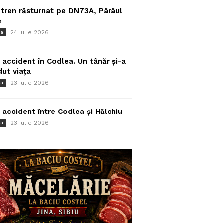
tren răsturnat pe DN73A, Pârâul
e
24 iulie 2026
ea
 accident în Codlea. Un tânăr și-a
dut viața
23 iulie 2026
ea
 accident între Codlea și Hălchiu
23 iulie 2026
ea