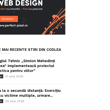
E MAI RECENTE STIRI DIN CODLEA
giul Tehnic „Simion Mehedinți
ea” implementează proiectul
ctica pentru viitor”
31 iulie 2026
ea
a la o secundă distanță: Exercițiu
cu victime multiple, urmare...
29 iulie 2026
ea