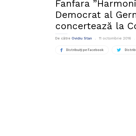
Fanfara ”Harmoni
Democrat al Germa
concertează la C
De către
Ovidiu Stan
11 octombrie 2016
Distribuiți pe Facebook
Distrib