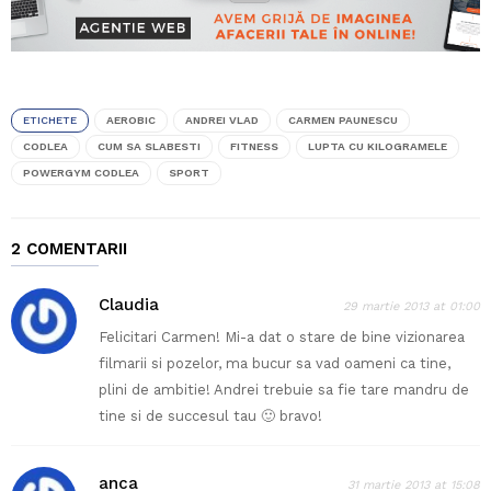
ETICHETE
AEROBIC
ANDREI VLAD
CARMEN PAUNESCU
CODLEA
CUM SA SLABESTI
FITNESS
LUPTA CU KILOGRAMELE
POWERGYM CODLEA
SPORT
2 COMENTARII
Claudia
29 martie 2013 at 01:00
Felicitari Carmen! Mi-a dat o stare de bine vizionarea
filmarii si pozelor, ma bucur sa vad oameni ca tine,
plini de ambitie! Andrei trebuie sa fie tare mandru de
tine si de succesul tau 🙂 bravo!
anca
31 martie 2013 at 15:08