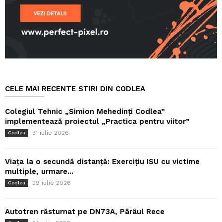
CELE MAI RECENTE STIRI DIN CODLEA
Colegiul Tehnic „Simion Mehedinți Codlea”
implementează proiectul „Practica pentru viitor”
31 iulie 2026
Codlea
Viața la o secundă distanță: Exercițiu ISU cu victime
multiple, urmare...
29 iulie 2026
Codlea
Autotren răsturnat pe DN73A, Pârâul Rece