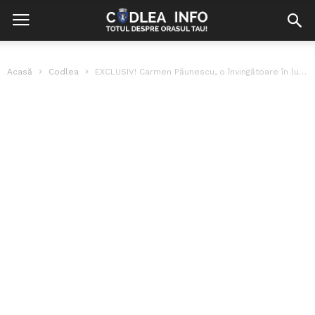
Acasă
Codlea
EXCLUSIV! Carmen Păunescu, o învingătoare în lupta cu kilogramele