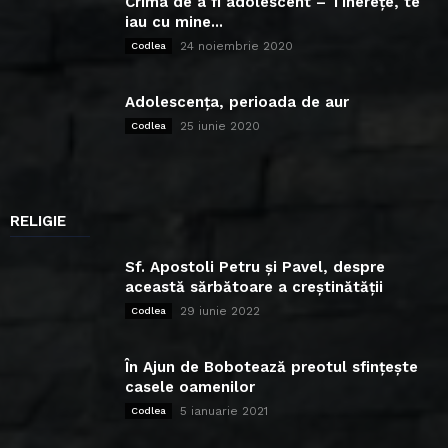
Crima de a fi adolescent – Tinerețe, te
iau cu mine...
24 noiembrie 2020
Codlea
Adolescența, perioada de aur
25 iunie 2020
Codlea
RELIGIE
Sf. Apostoli Petru și Pavel, despre
această sărbătoare a creștinătății
29 iunie 2022
Codlea
În Ajun de Bobotează preotul sfințește
casele oamenilor
5 ianuarie 2021
Codlea