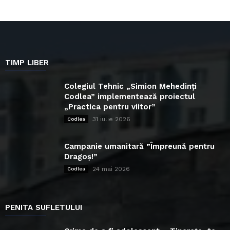
TIMP LIBER
Colegiul Tehnic „Simion Mehedinți
Codlea” implementează proiectul
„Practica pentru viitor”
31 iulie 2026
Codlea
Campanie umanitară ”Împreună pentru
Dragoș!”
24 mai 2026
Codlea
PENITA SUFLETULUI