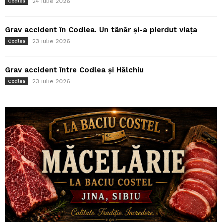
24 iulie 2026
Codlea
Grav accident în Codlea. Un tânăr și-a pierdut viața
23 iulie 2026
Codlea
Grav accident între Codlea și Hălchiu
23 iulie 2026
Codlea