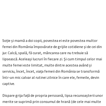
Soție și mamă a doi copii, povestea ei este povestea multor
femei din România împovărate de grijile cotidiene și de cei din
jur. Calcă, spală, fă curat, mâncarea care nu trebuie să
lipsească. Aceleași lucruri în fiecare zi. Și cum timpul celor mai
multe femei este limitat, multe dintre acestea având și
serviciu, încet, încet, viața femeii din România se transformă
într-un mic calvar al rutinei zilnice în care ele, femeile, devin
captive.
Dispare grija față de propria persoană, lipsa recunoașterii unor
merite se suprimă prin consumul de hrană (de cele mai multe