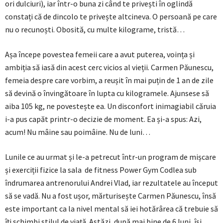
ori dulciuri), iar într-o buna zi când te privești în oglindă
constați că de dincolo te privește altcineva. O persoană pe care
nu o recunoști. Obosită, cu multe kilograme, tristă…
Așa începe povestea femeii care a avut puterea, voința și
ambiția să iasă din acest cerc vicios al vieții. Carmen Păunescu,
femeia despre care vorbim, a reușit în mai puțin de 1 an de zile
să devină o învingătoare în lupta cu kilogramele. Ajunsese să
aiba 105 kg, ne povestește ea. Un disconfort inimagiabil căruia
i-a pus capăt printr-o decizie de moment. Ea și-a spus: Azi,
acum! Nu mâine sau poimâine. Nu de luni…
Lunile ce au urmat și le-a petrecut într-un program de mișcare
și exerciții fizice la sala de fitness Power Gym Codlea sub
îndrumarea antrenorului Andrei Vlad, iar rezultatele au început
să se vadă. Nu a fost ușor, mărturisește Carmen Păunescu, însă
este important ca la nivel mental să iei hotărârea că trebuie să
îți schimbi stilul de viață. Astăzi, după mai bine de 6 luni, își