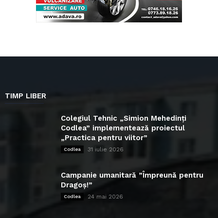
TIMP LIBER
Colegiul Tehnic „Simion Mehedinți
Codlea” implementează proiectul
„Practica pentru viitor”
31 iulie 2026
Codlea
Campanie umanitară ”Împreună pentru
Dragoș!”
24 mai 2026
Codlea