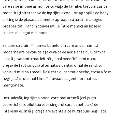
care să se îmbine armonios cu viaţa de familie, trebuie găsite
modalităţi alternative de îngrijire a copiilor. Agenţiile de baby-
sitting si de plasare a bonelor aproape că au atins apogeul
prosperităţii, iar din conversaţiile între mămici nu lipsesc
subiectele legate de bone.
Se pare că trăim în lumea bonelor, în care orice mămică
modernă are nevoie de aşa ceva ca de aer. Dar să nu uităm că
există şi varianta mai ieftină şi mai benefică pentru copil:
creşa- de fapt singura alternativă pentru omul de rând, cu
venituri mici sau medii. Deşi este o instituţie veche, creşa a fost
neglijată în ultimul timp în favoarea agenţiilor mai sus
menţionate.
Într-adevăr, îngrijirea bonei este mai atentă (cel puţin
teoretic) şi copilul tău este singurul care beneficiază de
interesul ei. Însă şi creşa are avantaje ce nu trebuie neglijate.