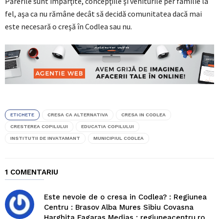
Părerile sunt împărţite, concepţiile şi veniturile per familie la
fel, aşa ca nu rămâne decât să decidă comunitatea dacă mai
este necesară o creşă în Codlea sau nu.
ETICHETE
CRESA CA ALTERNATIVA
CRESA IN CODLEA
CRESTEREA COPILULUI
EDUCATIA COPILULUI
INSTITUTII DE INVATAMANT
MUNICIPIUL CODLEA
1 COMENTARIU
Este nevoie de o cresa in Codlea? : Regiunea
Centru : Brasov Alba Mures Sibiu Covasna
Harghita Fagaras Medias : regiuneacentru.ro