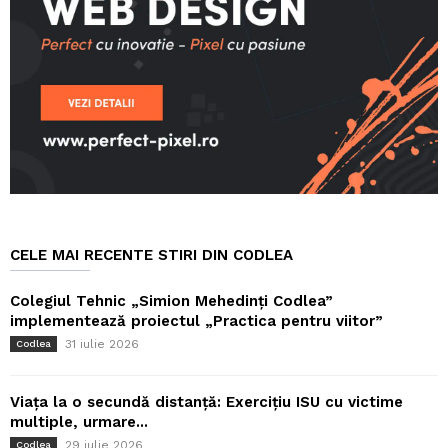
CELE MAI RECENTE STIRI DIN CODLEA
Colegiul Tehnic „Simion Mehedinți Codlea”
implementează proiectul „Practica pentru viitor”
31 iulie 2026
Codlea
Viața la o secundă distanță: Exercițiu ISU cu victime
multiple, urmare...
29 iulie 2026
Codlea