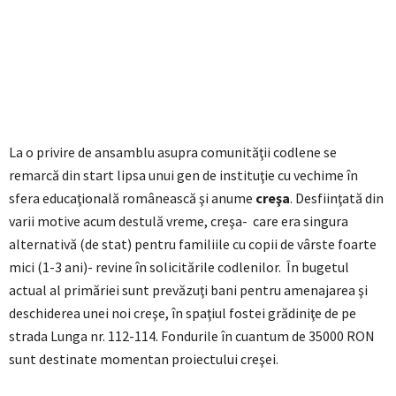
La o privire de ansamblu asupra comunităţii codlene se
remarcă din start lipsa unui gen de instituţie cu vechime în
sfera educaţională românească şi anume
creşa
. Desfiinţată din
varii motive acum destulă vreme, creşa- care era singura
alternativă (de stat) pentru familiile cu copii de vârste foarte
mici (1-3 ani)- revine în solicitările codlenilor. În bugetul
actual al primăriei sunt prevăzuţi bani pentru amenajarea şi
deschiderea unei noi creşe, în spaţiul fostei grădiniţe de pe
strada Lunga nr. 112-114. Fondurile în cuantum de 35000 RON
sunt destinate momentan proiectului creşei.