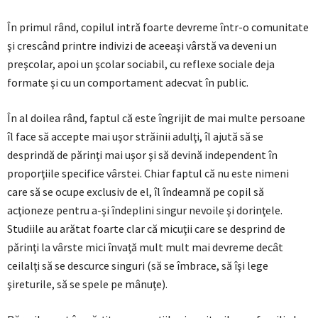
În primul rând, copilul intră foarte devreme într-o comunitate
şi crescând printre indivizi de aceeaşi vârstă va deveni un
preşcolar, apoi un şcolar sociabil, cu reflexe sociale deja
formate şi cu un comportament adecvat în public.
În al doilea rând, faptul că este îngrijit de mai multe persoane
îl face să accepte mai uşor străinii adulţi, îl ajută să se
desprindă de părinţi mai uşor şi să devină independent în
proporţiile specifice vârstei. Chiar faptul că nu este nimeni
care să se ocupe exclusiv de el, îl îndeamnă pe copil să
acţioneze pentru a-şi îndeplini singur nevoile şi dorinţele.
Studiile au arătat foarte clar că micuţii care se desprind de
părinţi la vârste mici învaţă mult mult mai devreme decât
ceilalţi să se descurce singuri (să se îmbrace, să îşi lege
şireturile, să se spele pe mânuţe).