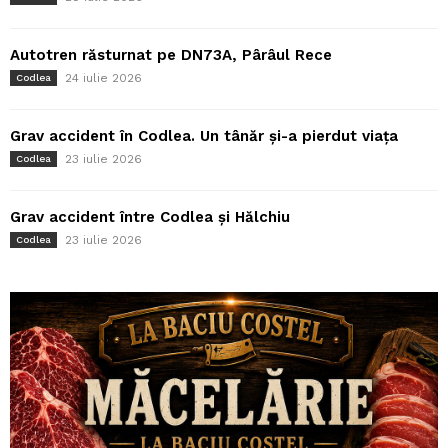
Autotren răsturnat pe DN73A, Pârâul Rece
24 iulie 2026
Codlea
Grav accident în Codlea. Un tânăr și-a pierdut viața
23 iulie 2026
Codlea
Grav accident între Codlea și Hălchiu
23 iulie 2026
Codlea