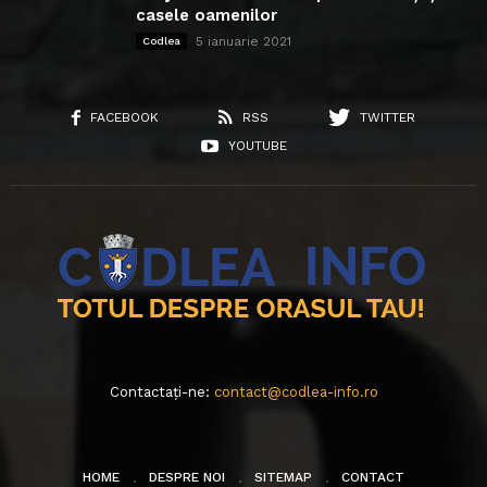
casele oamenilor
5 ianuarie 2021
Codlea
FACEBOOK
RSS
TWITTER
YOUTUBE
Contactați-ne:
contact@codlea-info.ro
HOME
DESPRE NOI
SITEMAP
CONTACT