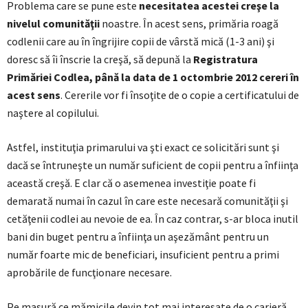
Problema care se pune este
necesitatea acestei creşe la
nivelul comunităţii
noastre. În acest sens, primăria roagă
codlenii care au în îngrijire copii de vârstă mică (1-3 ani) şi
doresc să îi înscrie la creşă, să depună la
Registratura
Primăriei Codlea, până la data de 1 octombrie 2012 cereri în
acest sens
. Cererile vor fi însoţite de o copie a certificatului de
naştere al copilului.
Astfel, instituţia primarului va şti exact ce solicitări sunt şi
dacă se întruneşte un număr suficient de copii pentru a înfiinţa
această creşă. E clar că o asemenea investiţie poate fi
demarată numai în cazul în care este necesară comunităţii şi
cetăţenii codlei au nevoie de ea. În caz contrar, s-ar bloca inutil
bani din buget pentru a înfiinţa un aşezământ pentru un
număr foarte mic de beneficiari, insuficient pentru a primi
aprobările de funcţionare necesare.
Pe masură ce mămicile devin tot mai interesate de o carieră