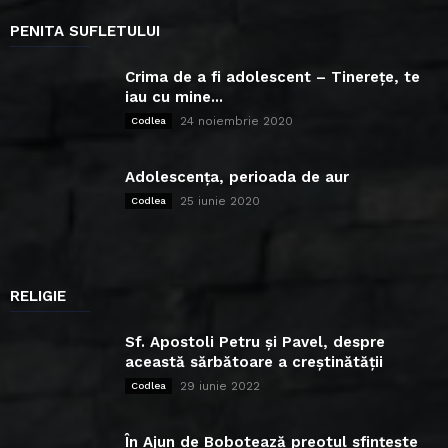
PENITA SUFLETULUI
Crima de a fi adolescent – Tinerețe, te
iau cu mine...
24 noiembrie 2020
Codlea
Adolescența, perioada de aur
25 iunie 2020
Codlea
RELIGIE
Sf. Apostoli Petru și Pavel, despre
această sărbătoare a creștinătății
29 iunie 2022
Codlea
În Ajun de Bobotează preotul sfințește