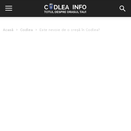
Acasă
Codlea
Este nevoie de o creşă în Codlea?