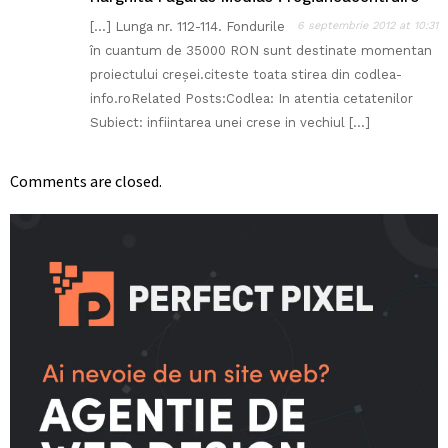
[…] Lunga nr. 112-114. Fondurile
6 septembrie 2012 at 10:31
în cuantum de 35000 RON sunt destinate momentan
proiectului creşei.citeste toata stirea din codlea-
info.roRelated Posts:Codlea: In atentia cetatenilor
Subiect: infiintarea unei crese in vechiul […]
Comments are closed.