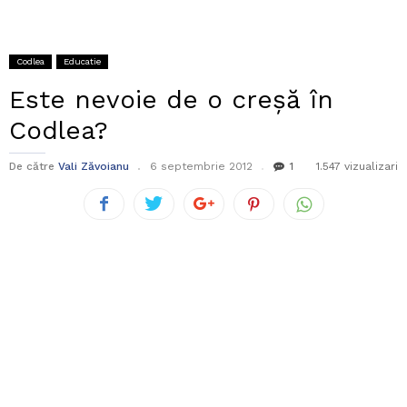
Codlea
Educatie
Este nevoie de o creşă în
Codlea?
De către
Vali Zăvoianu
6 septembrie 2012
1
1.547 vizualizari