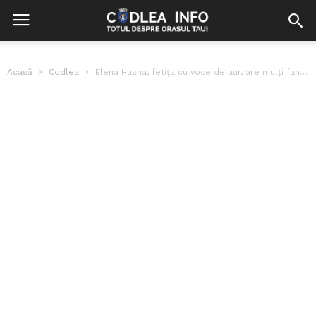
Acasă
Codlea
Elena Hasna, fetița cu voce de aur, are mulți fani la Codlea