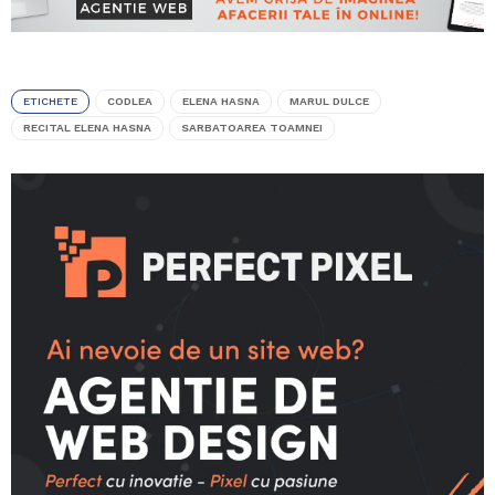
ETICHETE
CODLEA
ELENA HASNA
MARUL DULCE
RECITAL ELENA HASNA
SARBATOAREA TOAMNEI