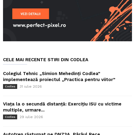
CELE MAI RECENTE STIRI DIN CODLEA
Colegiul Tehnic „Simion Mehedinți Codlea”
implementează proiectul „Practica pentru viitor”
31 iulie 2026
Codlea
Viața la o secundă distanță: Exercițiu ISU cu victime
multiple, urmare...
29 iulie 2026
Codlea
Autotren răsturnat pe DN73A, Pârâul Rece