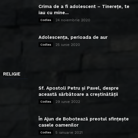
Crima de a fi adolescent – Tinerețe, te
iau cu mine...
24 noiembrie 2020
Codlea
Adolescența, perioada de aur
25 iunie 2020
Codlea
RELIGIE
Sf. Apostoli Petru și Pavel, despre
această sărbătoare a creștinătății
29 iunie 2022
Codlea
În Ajun de Bobotează preotul sfințește
casele oamenilor
5 ianuarie 2021
Codlea