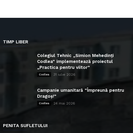
TIMP LIBER
Colegiul Tehnic „Simion Mehedinți
Codlea” implementează proiectul
„Practica pentru viitor”
31 iulie 2026
Codlea
Campanie umanitară ”Împreună pentru
Dragoș!”
24 mai 2026
Codlea
PENITA SUFLETULUI