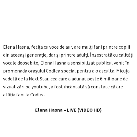
Elena Hasna, fetița cu voce de aur, are mulți fani printre copiii
din aceeași generație, dar și printre adulți. Înzestrată cu calități
vocale deosebite, Elena Hasna a sensibilizat publicul venit în
promenada orașului Codlea special pentru a o asculta. Micuța
vedetă de la Next Star, cea care a adunat peste 6 milioane de
vizualizări pe youtube, a fost încântată să constate că are
atâția fani la Codlea.
Elena Hasna – LIVE (VIDEO HD)