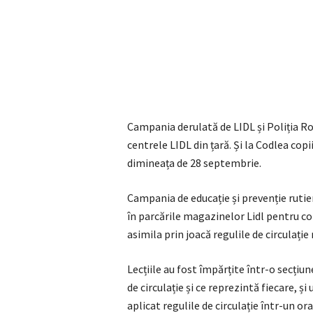
Campania derulată de LIDL și Poliția Ro
centrele LIDL din țară. Și la Codlea copi
dimineața de 28 septembrie.
Campania de educație și prevenție rutie
în parcările magazinelor Lidl pentru copii
asimila prin joacă regulile de circulație 
Lecțiile au fost împărțite într-o secțiun
de circulație și ce reprezintă fiecare, și
aplicat regulile de circulație într-un ora