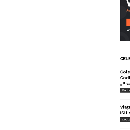
CEL
Cole
Codl
„Pra
Codl
Viaț
ISU 
Codl