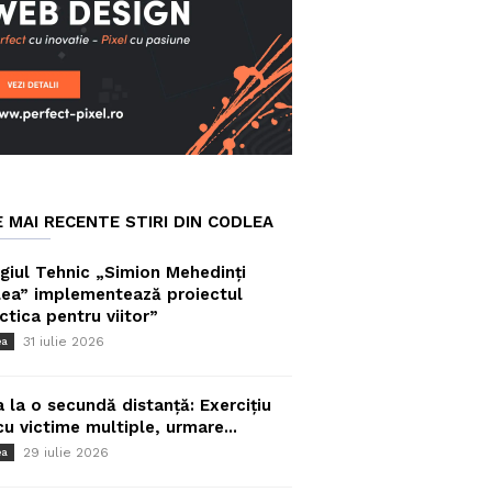
E MAI RECENTE STIRI DIN CODLEA
giul Tehnic „Simion Mehedinți
ea” implementează proiectul
ctica pentru viitor”
31 iulie 2026
ea
a la o secundă distanță: Exercițiu
cu victime multiple, urmare...
29 iulie 2026
ea