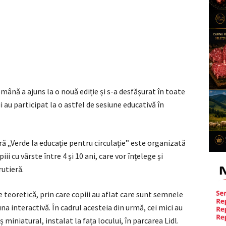
mână a ajuns la o nouă ediție și s-a desfășurat în toate
ii au participat la o astfel de sesiune educativă în
ră „Verde la educație pentru circulație” este organizată
i cu vârste între 4 și 10 ani, care vor înțelege și
rutieră.
e teoretică, prin care copiii au aflat care sunt semnele
 una interactivă. În cadrul acesteia din urmă, cei mici au
ș miniatural, instalat la fața locului, în parcarea Lidl.