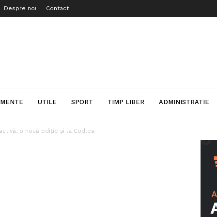
Despre noi
Contact
IMENTE
UTILE
SPORT
TIMP LIBER
ADMINISTRATIE
activă, o nouă ediție și la Codlea