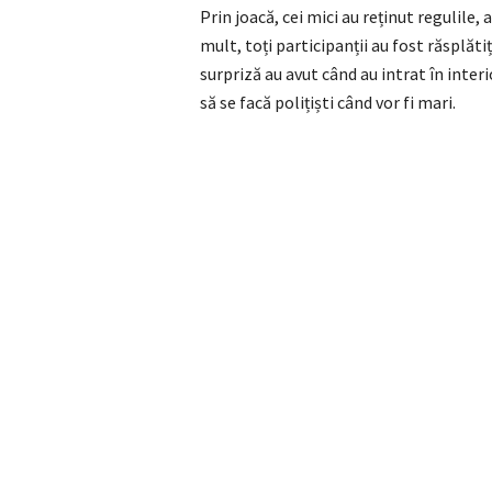
Prin joacă, cei mici au reținut regulile, 
mult, toți participanții au fost răsplăti
surpriză au avut când au intrat în interi
să se facă polițiști când vor fi mari.