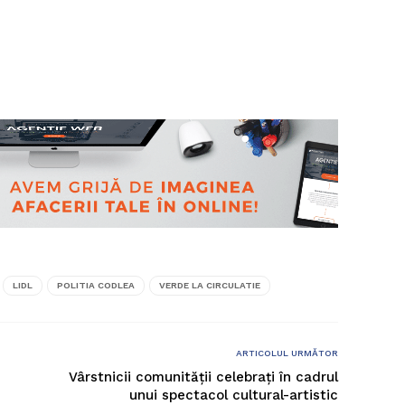
LIDL
POLITIA CODLEA
VERDE LA CIRCULATIE
ARTICOLUL URMĂTOR
Vârstnicii comunității celebrați în cadrul
unui spectacol cultural-artistic