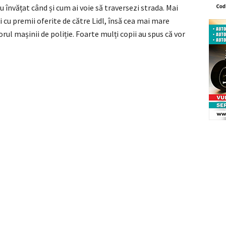
au învățat când și cum ai voie să traversezi strada. Mai
ți cu premii oferite de către Lidl, însă cea mai mare
orul mașinii de poliție. Foarte mulți copii au spus că vor