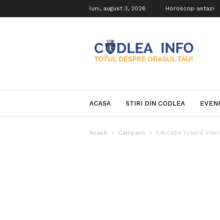
luni, august 3, 2026
Horoscop astazi
Codlea
Info
ACASA
STIRI DIN CODLEA
EVEN
Acasă
Campanii
Educație rutieră inter