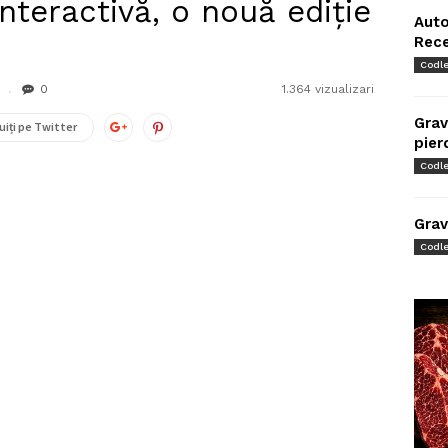
interactivă, o nouă ediție
Auto
Rec
Codl
0
1.364 vizualizari
Grav
uiți pe Twitter
pier
Codl
Grav
Codl