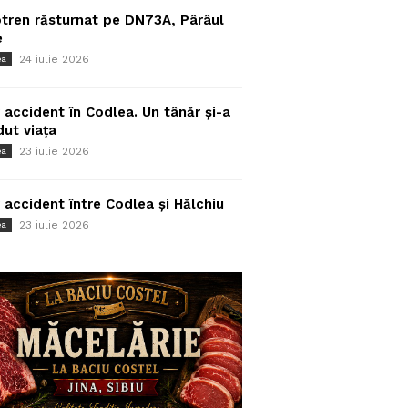
tren răsturnat pe DN73A, Pârâul
e
24 iulie 2026
ea
 accident în Codlea. Un tânăr și-a
dut viața
23 iulie 2026
ea
 accident între Codlea și Hălchiu
23 iulie 2026
ea