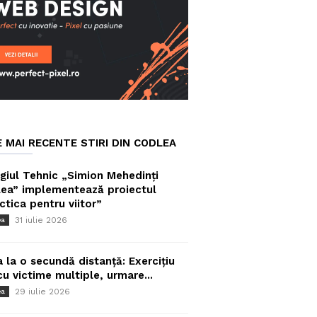
E MAI RECENTE STIRI DIN CODLEA
giul Tehnic „Simion Mehedinți
ea” implementează proiectul
ctica pentru viitor”
31 iulie 2026
ea
a la o secundă distanță: Exercițiu
cu victime multiple, urmare...
29 iulie 2026
ea