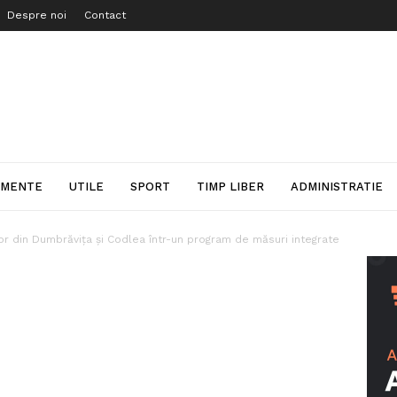
Despre noi
Contact
IMENTE
UTILE
SPORT
TIMP LIBER
ADMINISTRATIE
lor din Dumbrăvița și Codlea într-un program de măsuri integrate