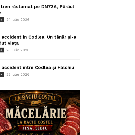
tren răsturnat pe DN73A, Pârâul
e
24 iulie 2026
ea
 accident în Codlea. Un tânăr și-a
dut viața
23 iulie 2026
ea
 accident între Codlea și Hălchiu
23 iulie 2026
ea