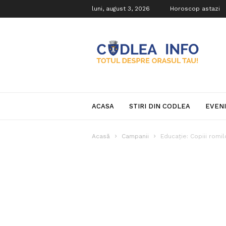
luni, august 3, 2026
Horoscop astazi
Codlea
Info
ACASA
STIRI DIN CODLEA
EVEN
Acasă
Campanii
Educație: Copiii romi