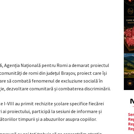
6, Agenția Națională pentru Romi a demarat proiectul
munități de romi din județul Brașov, proiect care își
re să combată fenomenul de excluziune socială în
ție, dezvoltare comunitară și combaterea discriminării.
 I-VIII au primit rechizite școlare specifice fiecărei
ri ai proiectului, participă la sesiuni de informare și
toriilor timpurii și a abuzurilor asupra copiilor.