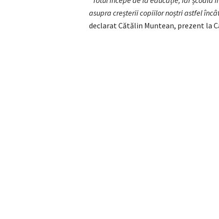
”Totul începe de la educație, iar școala 
asupra creșterii copiilor noștri astfel încâ
declarat Cătălin Muntean, prezent la C