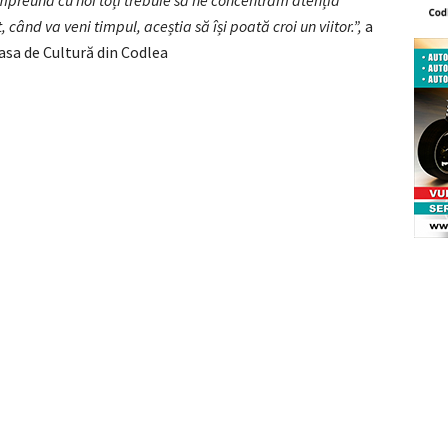
împreună cu noi toți trebuie să ne concentrăm atenția
t, când va veni timpul, aceștia să își poată croi un viitor.”,
a
asa de Cultură din Codlea