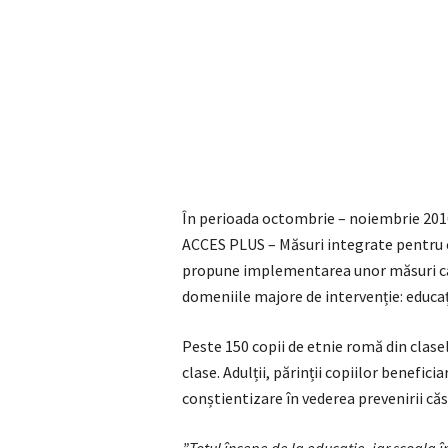
În perioada octombrie – noiembrie 201
ACCES PLUS – Măsuri integrate pentru co
propune implementarea unor măsuri ca
domeniile majore de intervenție: educa
Peste 150 copii de etnie romă din clasele
clase. Adulții, părinții copiilor beneficia
conștientizare în vederea prevenirii căsă