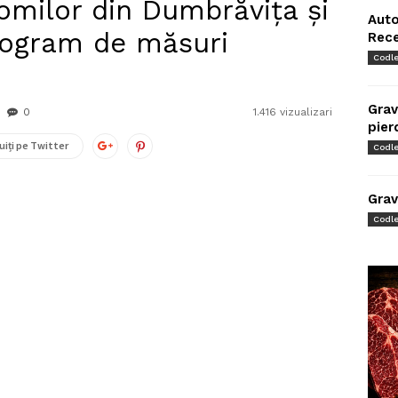
romilor din Dumbrăvița și
Auto
rogram de măsuri
Rec
Codl
Grav
0
1.416 vizualizari
pier
uiți pe Twitter
Codl
Grav
Codl