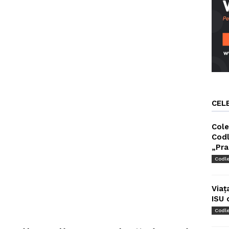
CEL
Cole
Codl
„Pra
Codl
Viaț
ISU 
Codl