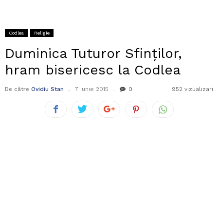
Codlea
Religie
Duminica Tuturor Sfinților,
hram bisericesc la Codlea
De către
Ovidiu Stan
7 iunie 2015
0
952 vizualizari