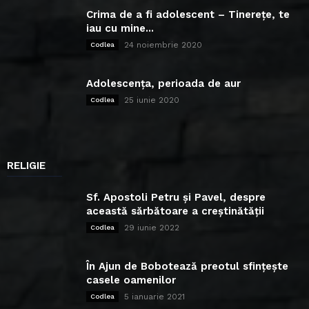
Crima de a fi adolescent – Tinerețe, te
iau cu mine...
24 noiembrie 2020
Codlea
Adolescența, perioada de aur
25 iunie 2020
Codlea
RELIGIE
Sf. Apostoli Petru și Pavel, despre
această sărbătoare a creștinătății
29 iunie 2022
Codlea
În Ajun de Bobotează preotul sfințește
casele oamenilor
5 ianuarie 2021
Codlea