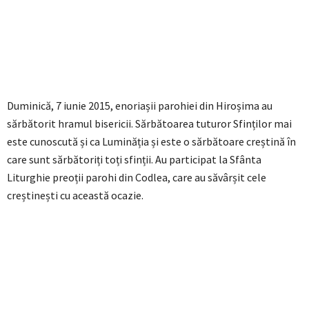
Duminică, 7 iunie 2015, enoriașii parohiei din Hiroșima au
sărbătorit hramul bisericii. Sărbătoarea tuturor Sfinților mai
este cunoscută și ca Luminăția și este o sărbătoare creștină în
care sunt sărbătoriți toți sfinții. Au participat la Sfânta
Liturghie preoții parohi din Codlea, care au săvârșit cele
creștinești cu această ocazie.