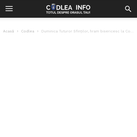
Acasă
Codlea
Duminica Tuturor Sfinților, hram bisericesc la Codlea