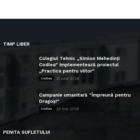
TIMP LIBER
Colegiul Tehnic „Simion Mehedinți
Codlea” implementează proiectul
„Practica pentru viitor”
31 iulie 2026
Codlea
Campanie umanitară ”Împreună pentru
Dragoș!”
24 mai 2026
Codlea
PENITA SUFLETULUI