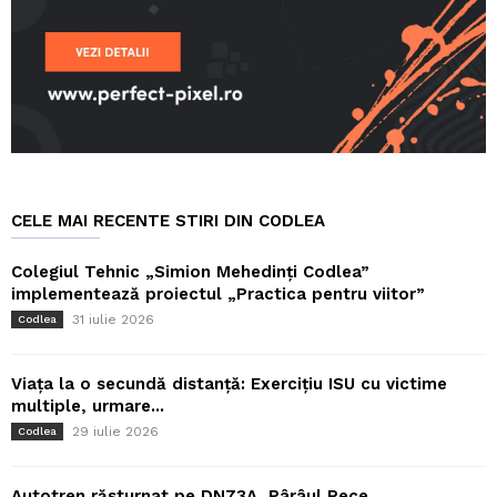
CELE MAI RECENTE STIRI DIN CODLEA
Colegiul Tehnic „Simion Mehedinți Codlea”
implementează proiectul „Practica pentru viitor”
31 iulie 2026
Codlea
Viața la o secundă distanță: Exercițiu ISU cu victime
multiple, urmare...
29 iulie 2026
Codlea
Autotren răsturnat pe DN73A, Pârâul Rece