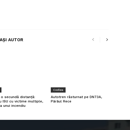
LAȘI AUTOR
Codlea
a o secundă distanță:
Autotren răsturnat pe DN73A,
u ISU cu victime multiple,
Pârâul Rece
a unui incendiu