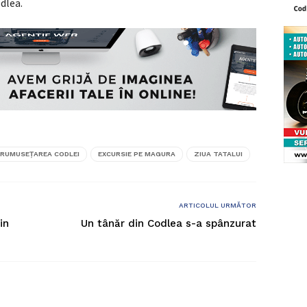
dlea.
FRUMUSEŢAREA CODLEI
EXCURSIE PE MAGURA
ZIUA TATALUI
ARTICOLUL URMĂTOR
in
Un tânăr din Codlea s-a spânzurat