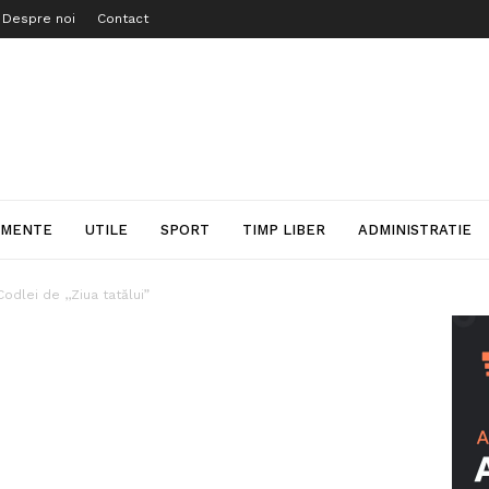
Despre noi
Contact
IMENTE
UTILE
SPORT
TIMP LIBER
ADMINISTRATIE
dlei de ,,Ziua tatălui”