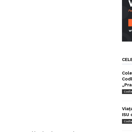
CEL
Cole
Codl
„Pra
Codl
Viaț
ISU 
Codl