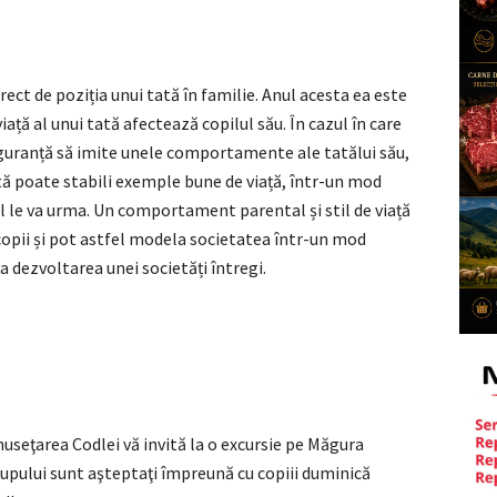
rect de poziția unui tată în familie. Anul acesta ea este
iață al unui tată afectează copilul său. În cazul în care
 siguranță să imite unele comportamente ale tatălui său,
 tată poate stabili exemple bune de viață, într-un mod
l le va urma. Un comportament parental și stil de viață
opii și pot astfel modela societatea într-un mod
 la dezvoltarea unei societăți întregi.
museţarea Codlei vă invită la o excursie pe Măgura
grupului sunt aşteptaţi împreună cu copiii duminică