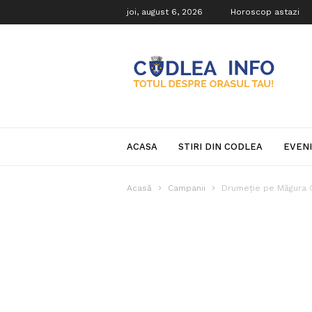
joi, august 6, 2026
Horoscop astazi
Codlea
Info
ACASA
STIRI DIN CODLEA
EVEN
Acasă
Campanii
Drumeţie pe Măgura Co