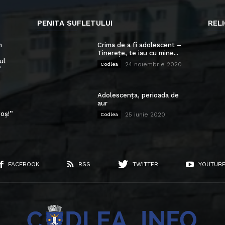
PENITA SUFLETULUI
RELI
n
Crima de a fi adolescent –
Tinerețe, te iau cu mine...
ul
24 noiembrie 2020
Codlea
”
Adolescența, perioada de
aur
oș!”
25 iunie 2020
Codlea
FACEBOOK
RSS
TWITTER
YOUTUB