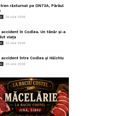
tren răsturnat pe DN73A, Pârâul
e
24 iulie 2026
ea
 accident în Codlea. Un tânăr și-a
dut viața
23 iulie 2026
ea
 accident între Codlea și Hălchiu
23 iulie 2026
ea