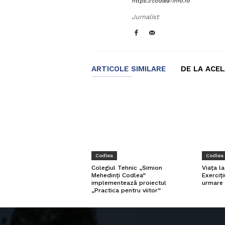
https://codlea-info.ro
Jurnalist
ARTICOLE SIMILARE
DE LA ACE
Codlea
Codlea
Viața l
Colegiul Tehnic „Simion
Exerciți
Mehedinți Codlea”
urmare 
implementează proiectul
„Practica pentru viitor”