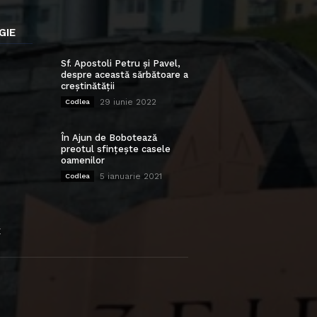
GIE
Sf. Apostoli Petru și Pavel,
despre această sărbătoare a
creștinătății
29 iunie 2022
Codlea
În Ajun de Bobotează
preotul sfințește casele
oamenilor
5 ianuarie 2021
Codlea
E