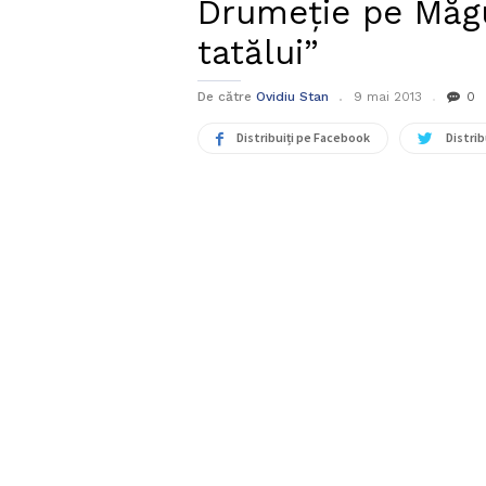
Drumeţie pe Măgu
tatălui”
De către
Ovidiu Stan
9 mai 2013
0
Distribuiți pe Facebook
Distrib