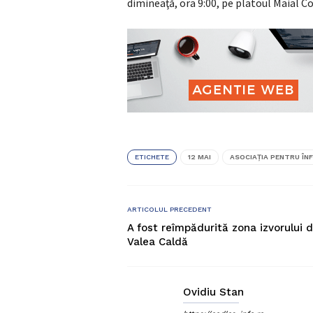
dimineaţă, ora 9:00, pe platoul Maial Co
ETICHETE
12 MAI
ASOCIAŢIA PENTRU ÎN
ARTICOLUL PRECEDENT
A fost reîmpădurită zona izvorului d
Valea Caldă
Ovidiu Stan