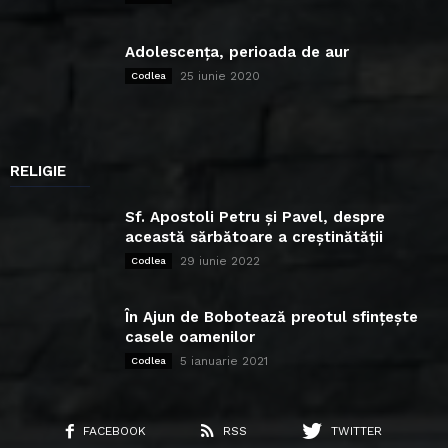
Adolescența, perioada de aur
25 iunie 2020
Codlea
RELIGIE
Sf. Apostoli Petru și Pavel, despre
această sărbătoare a creștinătății
29 iunie 2022
Codlea
În Ajun de Bobotează preotul sfințește
casele oamenilor
5 ianuarie 2021
Codlea
FACEBOOK
RSS
TWITTER