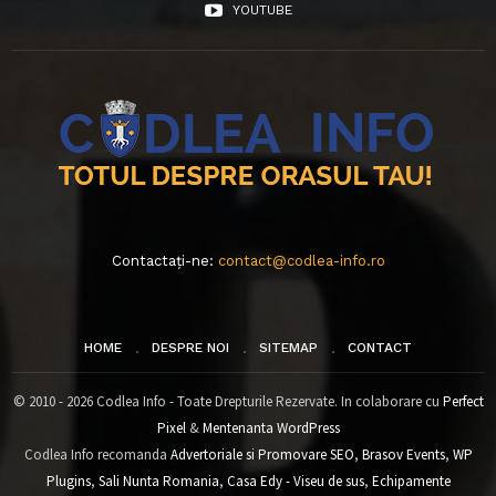
YOUTUBE
Contactați-ne:
contact@codlea-info.ro
HOME
DESPRE NOI
SITEMAP
CONTACT
© 2010 - 2026 Codlea Info - Toate Drepturile Rezervate. In colaborare cu
Perfect
Pixel
&
Mentenanta WordPress
Codlea Info recomanda
Advertoriale si Promovare SEO
,
Brasov Events
,
WP
Plugins
,
Sali Nunta Romania
,
Casa Edy - Viseu de sus
,
Echipamente