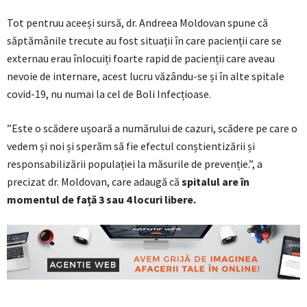
Tot pentruu aceeși sursă, dr. Andreea Moldovan spune că
săptămânile trecute au fost situații în care pacienții care se
externau erau înlocuiți foarte rapid de pacienții care aveau
nevoie de internare, acest lucru văzându-se și în alte spitale
covid-19, nu numai la cel de Boli Infecțioase.
”Este o scădere ușoară a numărului de cazuri, scădere pe care o
vedem și noi și sperăm să fie efectul conștientizării și
responsabilizării populației la măsurile de prevenție.”, a
precizat dr. Moldovan, care adaugă că
spitalul are în
momentul de față 3 sau 4 locuri libere.