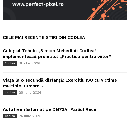
CELE MAI RECENTE STIRI DIN CODLEA
Colegiul Tehnic „Simion Mehedinți Codlea”
implementează proiectul „Practica pentru viitor”
31 iulie 2026
Codlea
Viața la o secundă distanță: Exercițiu ISU cu victime
multiple, urmare...
29 iulie 2026
Codlea
Autotren răsturnat pe DN73A, Pârâul Rece
24 iulie 2026
Codlea