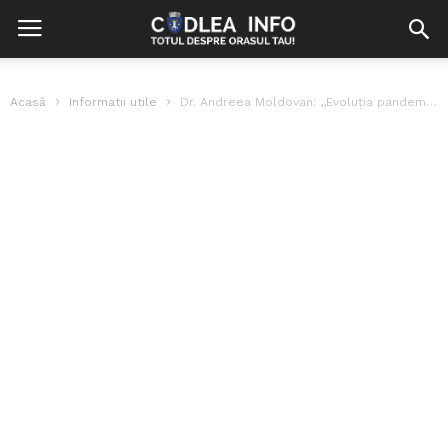
Acasă
Informatii utile
Dr. Andreea Moldovan: ,,Evoluția pandemiei, în perioada următoare, depinde de populație”