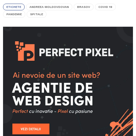
ETICHETE
ANDREEA MOLDOVDOVAN
BRASOV
COVID 19
PANDEMIE
SPITALE