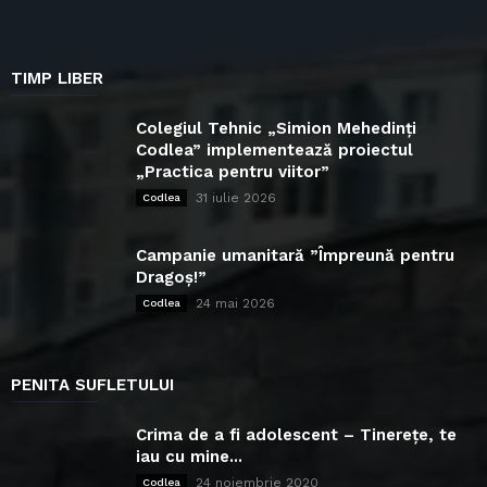
TIMP LIBER
Colegiul Tehnic „Simion Mehedinți
Codlea” implementează proiectul
„Practica pentru viitor”
31 iulie 2026
Codlea
Campanie umanitară ”Împreună pentru
Dragoș!”
24 mai 2026
Codlea
PENITA SUFLETULUI
Crima de a fi adolescent – Tinerețe, te
iau cu mine...
24 noiembrie 2020
Codlea