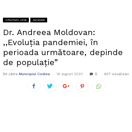
Informatii utile
Sanatate
Dr. Andreea Moldovan:
,,Evoluția pandemiei, în
perioada următoare, depinde
de populație”
De către
Municipiul Codlea
19 august 2020
0
407 vizualizari