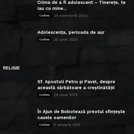
Crima de a fi adolescent – Tinerețe, te
iau cu mine...
24 noiembrie 2020
Codlea
Adolescența, perioada de aur
25 iunie 2020
Codlea
RELIGIE
Sf. Apostoli Petru și Pavel, despre
această sărbătoare a creștinătății
29 iunie 2022
Codlea
În Ajun de Bobotează preotul sfințește
casele oamenilor
5 ianuarie 2021
Codlea