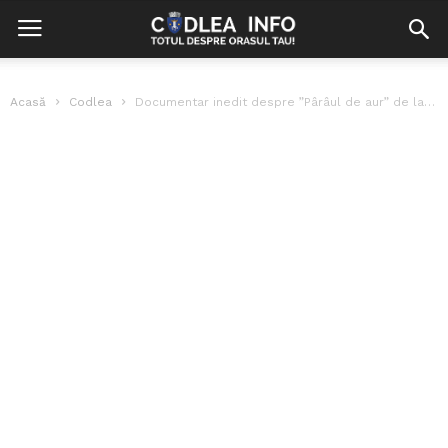
Acasă
Codlea
Documentar inedit despre ”Pârâul de aur” de la Ștrandul Codlea