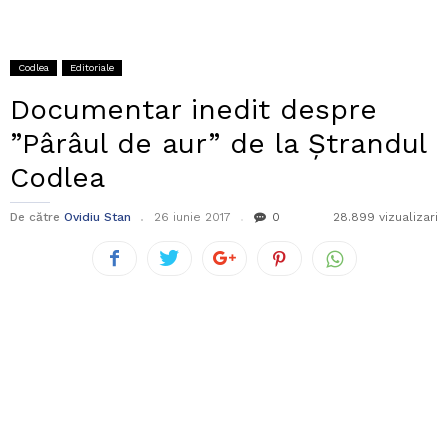
Codlea
Editoriale
Documentar inedit despre
”Pârâul de aur” de la Ștrandul
Codlea
De către
Ovidiu Stan
26 iunie 2017
0
28.899 vizualizari