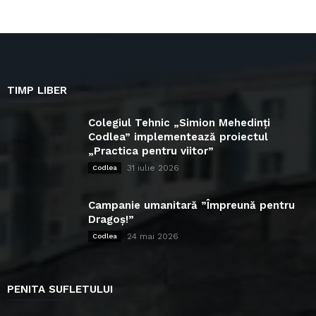
TIMP LIBER
Colegiul Tehnic „Simion Mehedinți
Codlea” implementează proiectul
„Practica pentru viitor”
31 iulie 2026
Codlea
Campanie umanitară ”Împreună pentru
Dragoș!”
24 mai 2026
Codlea
PENITA SUFLETULUI