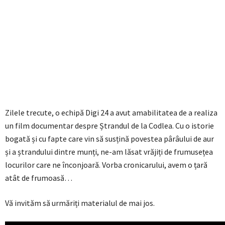
Zilele trecute, o echipă Digi 24 a avut amabilitatea de a realiza
un film documentar despre Ștrandul de la Codlea. Cu o istorie
bogată și cu fapte care vin să susțină povestea pârâului de aur
și a ștrandului dintre munți, ne-am lăsat vrăjiți de frumusețea
locurilor care ne înconjoară. Vorba cronicarului, avem o țară
atât de frumoasă…
Vă invităm să urmăriți materialul de mai jos.