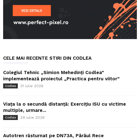
CELE MAI RECENTE STIRI DIN CODLEA
Colegiul Tehnic „Simion Mehedinți Codlea”
implementează proiectul „Practica pentru viitor”
31 iulie 2026
Codlea
Viața la o secundă distanță: Exercițiu ISU cu victime
multiple, urmare...
29 iulie 2026
Codlea
Autotren răsturnat pe DN73A, Pârâul Rece