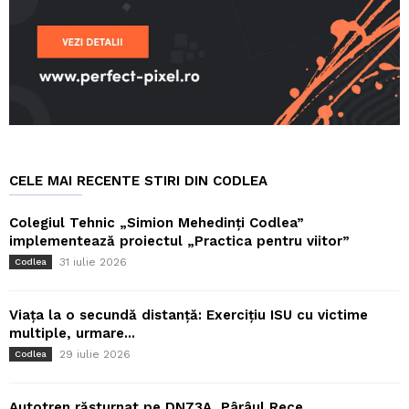
CELE MAI RECENTE STIRI DIN CODLEA
Colegiul Tehnic „Simion Mehedinți Codlea”
implementează proiectul „Practica pentru viitor”
31 iulie 2026
Codlea
Viața la o secundă distanță: Exercițiu ISU cu victime
multiple, urmare...
29 iulie 2026
Codlea
Autotren răsturnat pe DN73A, Pârâul Rece