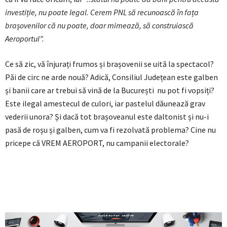
investiție, nu poate legal. Cerem PNL să recunoască în fața
brașovenilor că nu poate, doar mimează, să construiască
Aeroportul”.
Ce să zic, vă înjurați frumos și brașovenii se uită la spectacol?
Păi de circ ne arde nouă? Adică, Consiliul Județean este galben
și banii care ar trebui să vină de la București nu pot fi vopsiți?
Este ilegal amestecul de culori, iar pastelul dăunează grav
vederii unora? Și dacă tot brașoveanul este daltonist și nu-i
pasă de roșu și galben, cum va fi rezolvată problema? Cine nu
pricepe că VREM AEROPORT, nu campanii electorale?