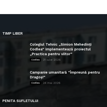
TIMP LIBER
Colegiul Tehnic „Simion Mehedinți
Codlea” implementează proiectul
„Practica pentru viitor”
31 iulie 2026
Codlea
Campanie umanitară ”Împreună pentru
Dragoș!”
24 mai 2026
Codlea
PENITA SUFLETULUI