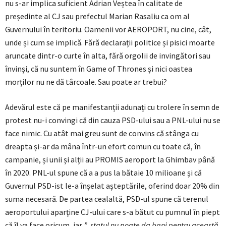
nu s-ar implica suficient Adrian Veștea în calitate de
președinte al CJ sau prefectul Marian Rasaliu ca om al
Guvernului în teritoriu. Oamenii vor AEROPORT, nu cine, cât,
unde și cum se implică. Fără declarații politice și pisici moarte
aruncate dintr-o curte în alta, fără orgolii de invingători sau
învinși, că nu suntem în Game of Thrones și nici oastea
morților nu ne dă târcoale. Sau poate ar trebui?
Adevărul este că pe manifestanții adunați cu trolere în semn de
protest nu-i convingi că din cauza PSD-ului sau a PNL-ului nu se
face nimic. Cu atât mai greu sunt de convins că stânga cu
dreapta și-ar da mâna într-un efort comun cu toate că, în
campanie, și unii și alții au PROMIS aeroport la Ghimbav până
în 2020. PNL-ul spune că a a pus la bătaie 10 milioane și că
Guvernul PSD-ist le-a înșelat așteptările, oferind doar 20% din
suma necesară. De partea cealaltă, PSD-ul spune că terenul
aeroportului aparține CJ-ului care s-a bătut cu pumnul în piept
că îl va face oricum, iar
”..statul nu poate da bani pentru această