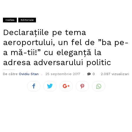
Codlea
Editoriale
Declarațiile pe tema
aeroportului, un fel de ”ba pe-
a mă-tii!” cu eleganță la
adresa adversarului politic
De către
Ovidiu Stan
25 septembrie 2017
0
2.097 vizualizari