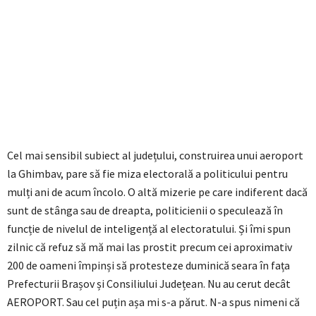
Cel mai sensibil subiect al județului, construirea unui aeroport
la Ghimbav, pare să fie miza electorală a politicului pentru
mulți ani de acum încolo. O altă mizerie pe care indiferent dacă
sunt de stânga sau de dreapta, politicienii o speculează în
funcție de nivelul de inteligență al electoratului. Și îmi spun
zilnic că refuz să mă mai las prostit precum cei aproximativ
200 de oameni împinși să protesteze duminică seara în fața
Prefecturii Brașov și Consiliului Județean. Nu au cerut decât
AEROPORT. Sau cel puțin așa mi s-a părut. N-a spus nimeni că