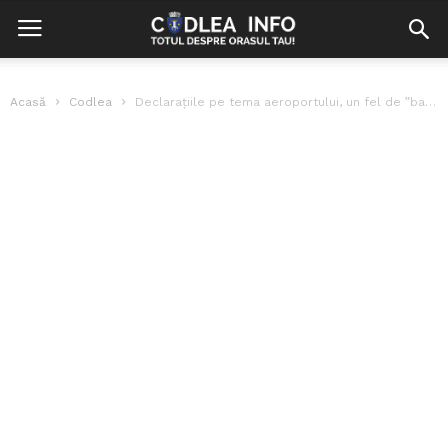
Acasă
Codlea
Declarațiile pe tema aeroportului, un fel de ”ba pe-a mă-tii!” cu eleganță...