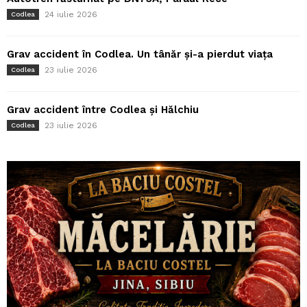
24 iulie 2026
Codlea
Grav accident în Codlea. Un tânăr și-a pierdut viața
23 iulie 2026
Codlea
Grav accident între Codlea și Hălchiu
23 iulie 2026
Codlea