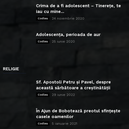
Crima de a fi adolescent – Tinerețe, te
iau cu mine...
24 noiembrie 2020
Codlea
Adolescența, perioada de aur
25 iunie 2020
Codlea
RELIGIE
Sf. Apostoli Petru și Pavel, despre
această sărbătoare a creștinătății
29 iunie 2022
Codlea
În Ajun de Bobotează preotul sfințește
casele oamenilor
5 ianuarie 2021
Codlea