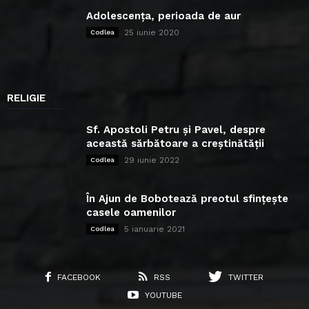
Adolescența, perioada de aur
25 iunie 2020
Codlea
RELIGIE
Sf. Apostoli Petru și Pavel, despre
această sărbătoare a creștinătății
29 iunie 2022
Codlea
În Ajun de Bobotează preotul sfințește
casele oamenilor
5 ianuarie 2021
Codlea
FACEBOOK
RSS
TWITTER
YOUTUBE