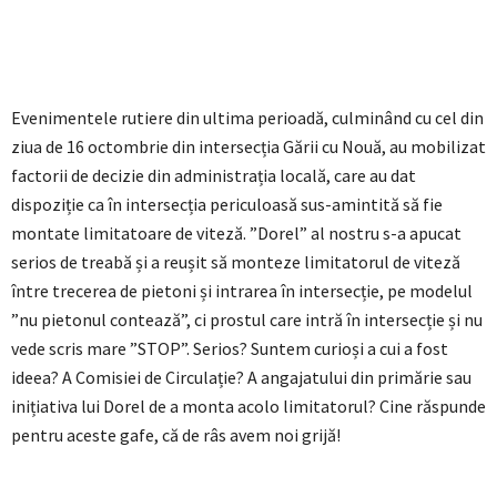
Evenimentele rutiere din ultima perioadă, culminând cu cel din
ziua de 16 octombrie din intersecția Gării cu Nouă, au mobilizat
factorii de decizie din administrația locală, care au dat
dispoziție ca în intersecția periculoasă sus-amintită să fie
montate limitatoare de viteză. ”Dorel” al nostru s-a apucat
serios de treabă și a reușit să monteze limitatorul de viteză
între trecerea de pietoni și intrarea în intersecție, pe modelul
”nu pietonul contează”, ci prostul care intră în intersecție și nu
vede scris mare ”STOP”. Serios? Suntem curioși a cui a fost
ideea? A Comisiei de Circulație? A angajatului din primărie sau
inițiativa lui Dorel de a monta acolo limitatorul? Cine răspunde
pentru aceste gafe, că de râs avem noi grijă!