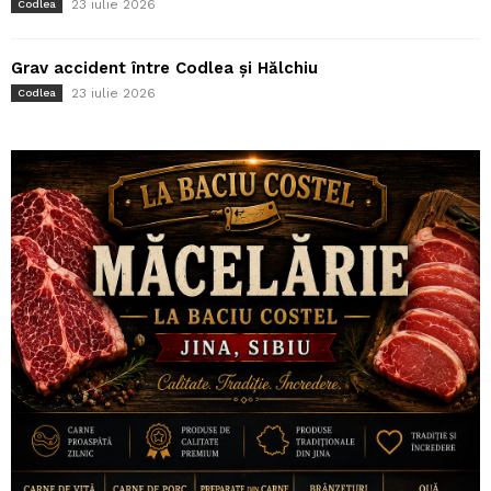
23 iulie 2026
Codlea
Grav accident între Codlea și Hălchiu
23 iulie 2026
Codlea