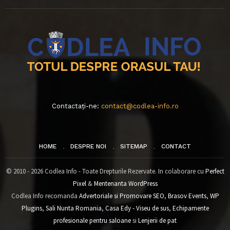
Contactați-ne:
contact@codlea-info.ro
HOME
DESPRE NOI
SITEMAP
CONTACT
© 2010 - 2026 Codlea Info - Toate Drepturile Rezervate. In colaborare cu
Perfect
Pixel
&
Mentenanta WordPress
Codlea Info recomanda
Advertoriale si Promovare SEO
,
Brasov Events
,
WP
Plugins
,
Sali Nunta Romania
,
Casa Edy - Viseu de sus
,
Echipamente
profesionale pentru saloane
si
Lenjerii de pat