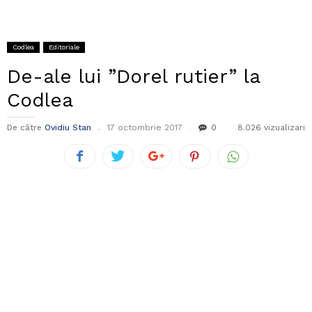
Codlea
Editoriale
De-ale lui ”Dorel rutier” la
Codlea
De către
Ovidiu Stan
17 octombrie 2017
0
8.026 vizualizari