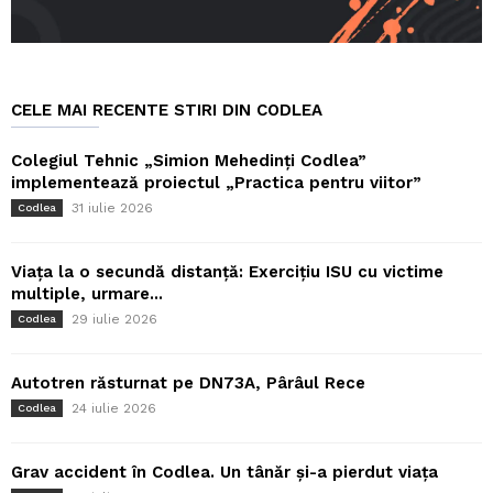
CELE MAI RECENTE STIRI DIN CODLEA
Colegiul Tehnic „Simion Mehedinți Codlea”
implementează proiectul „Practica pentru viitor”
31 iulie 2026
Codlea
Viața la o secundă distanță: Exercițiu ISU cu victime
multiple, urmare...
29 iulie 2026
Codlea
Autotren răsturnat pe DN73A, Pârâul Rece
24 iulie 2026
Codlea
Grav accident în Codlea. Un tânăr și-a pierdut viața