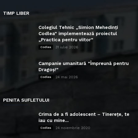
TIMP LIBER
Colegiul Tehnic „Simion Mehedinți
Codlea” implementează proiectul
„Practica pentru viitor”
31 iulie 2026
Codlea
Campanie umanitară ”Împreună pentru
Dragoș!”
24 mai 2026
Codlea
PENITA SUFLETULUI
Crima de a fi adolescent – Tinerețe, te
iau cu mine...
24 noiembrie 2020
Codlea