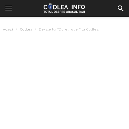
Acasă
Codlea
De-ale lui ”Dorel rutier” la Codlea