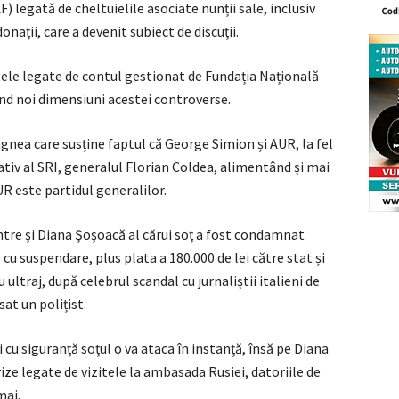
 legată de cheltuielile asociate nunții sale, inclusiv
nații, care a devenit subiect de discuții.
ele legate de contul gestionat de Fundația Națională
d noi dimensiuni acestei controverse.
ragnea care susține faptul că George Simion și AUR, la fel
rativ al SRI, generalul Florian Coldea, alimentând și mai
UR este partidul generalilor.
ntre și Diana Șoșoacă al cărui soț a fost condamnat
 cu suspendare, plus plata a 180.000 de lei către stat și
 ultraj, după celebrul scandal cu jurnaliștii italieni de
at un polițist.
și cu siguranță soțul o va ataca în instanță, însă pe Diana
ize legate de vizitele la ambasada Rusiei, datoriile de
mai.