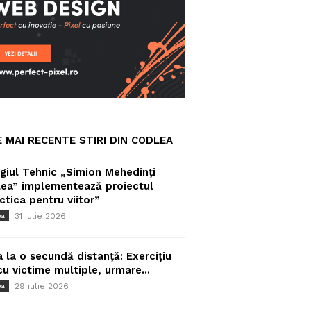
E MAI RECENTE STIRI DIN CODLEA
giul Tehnic „Simion Mehedinți
ea” implementează proiectul
ctica pentru viitor”
31 iulie 2026
ea
a la o secundă distanță: Exercițiu
cu victime multiple, urmare...
29 iulie 2026
ea