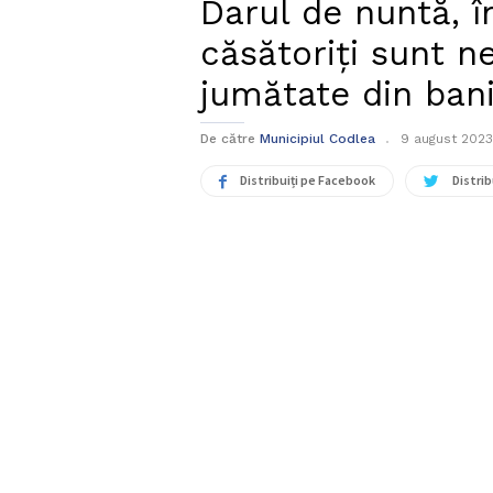
Darul de nuntă, în
căsătoriți sunt n
jumătate din bani
De către
Municipiul Codlea
9 august 2023
Distribuiți pe Facebook
Distrib