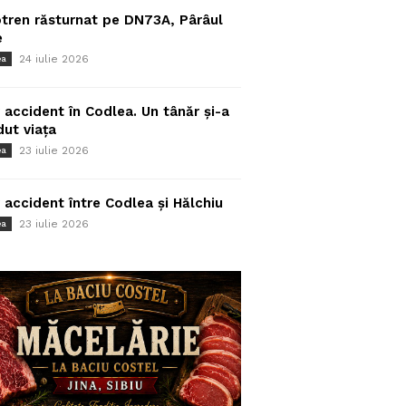
tren răsturnat pe DN73A, Pârâul
e
24 iulie 2026
ea
 accident în Codlea. Un tânăr și-a
dut viața
23 iulie 2026
ea
 accident între Codlea și Hălchiu
23 iulie 2026
ea