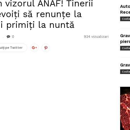
 vizorul ANAF! Tinerii
Auto
evoiți să renunțe la
Rec
Codl
i primiți la nuntă
Grav
0
924 vizualizari
pier
uiți pe Twitter
Codl
Grav
Codl