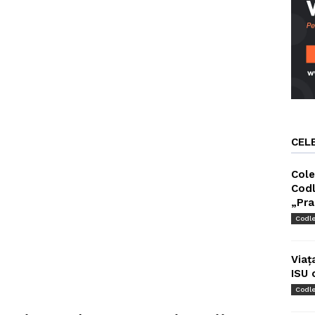
CEL
Cole
Codl
„Pra
Codl
Viaț
ISU 
Codl