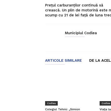
Prețul carburanților continuă să
crească. Un plin de motorină este 
scump cu 21 de lei față de luna tre
Municipiul Codlea
ARTICOLE SIMILARE
DE LA ACE
Codlea
Codlea
Viața l
Colegiul Tehnic „Simion