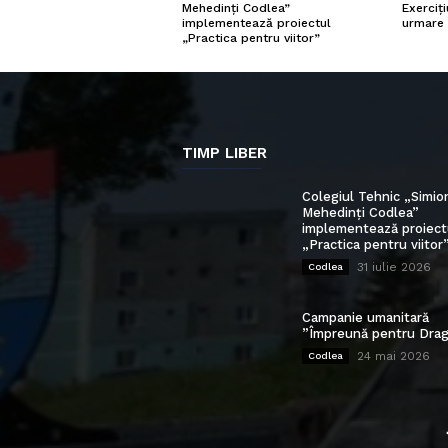
Exerciți
Mehedinți Codlea”
urmare 
implementează proiectul
„Practica pentru viitor”
TIMP LIBER
Colegiul Tehnic „Simio
Mehedinți Codlea”
implementează proiect
„Practica pentru viitor
31 iulie 2026
Codlea
Campanie umanitară
”Împreună pentru Drag
24 mai 2026
Codlea