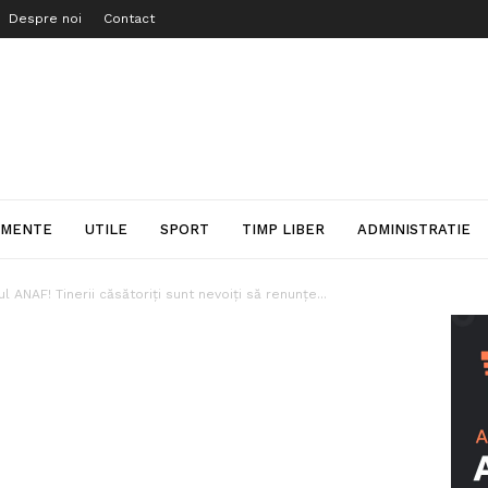
Despre noi
Contact
IMENTE
UTILE
SPORT
TIMP LIBER
ADMINISTRATIE
ul ANAF! Tinerii căsătoriți sunt nevoiți să renunțe...