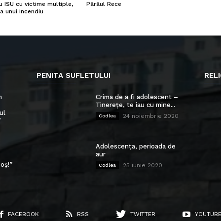
u ISU cu victime multiple,
Pârâul Rece
a unui incendiu
PENITA SUFLETULUI
RELI
n
Crima de a fi adolescent –
Tinerețe, te iau cu mine...
ul
24 noiembrie 2020
Codlea
”
Adolescența, perioada de
aur
oș!”
25 iunie 2020
Codlea
FACEBOOK
RSS
TWITTER
YOUTUB