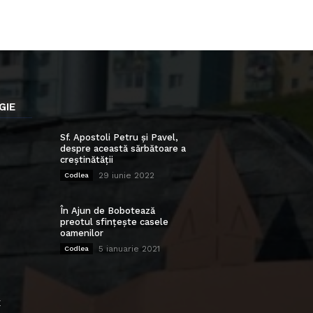
GIE
Sf. Apostoli Petru și Pavel,
despre această sărbătoare a
creștinătății
29 iunie 2022
Codlea
În Ajun de Bobotează
preotul sfințește casele
oamenilor
5 ianuarie 2021
Codlea
E