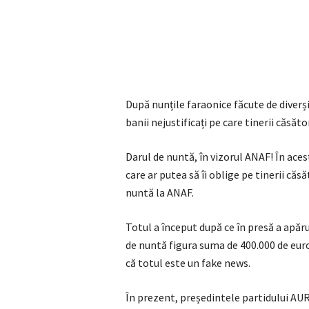
După nunțile faraonice făcute de diverș
banii nejustificați pe care tinerii căsător
Darul de nuntă, în vizorul ANAF! În ace
care ar putea să îi oblige pe tinerii căsă
nuntă la ANAF.
Totul a început după ce în presă a apăru
de nuntă figura suma de 400.000 de euro
că totul este un fake news.
În prezent, președintele partidului AUR