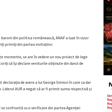
i baroni din politica românească, ANAF a luat în vizor
iți primiți din partea invitaților.
ste momente, se are în vedere un nou proiect de lege
toriți să își declare veniturile obținute din darul de
t declarația de avere a lui George Simion în care ca dar
. Liderul AUR a negat că ar fi primit suma respectivă și
 se confruntă cu o verificare din partea Agenției