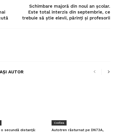
Schimbare majoră din noul an şcolar.
mai
Este total interzis din septembrie, ce
cută
trebuie să ştie elevii, părinţi şi profesorii
LAȘI AUTOR
Codlea
a o secundă distanță:
Autotren răsturnat pe DN73A,