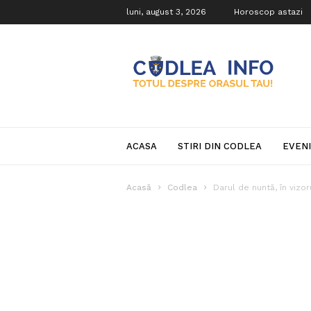
luni, august 3, 2026
Horoscop astazi
Codlea
Info
ACASA
STIRI DIN CODLEA
EVEN
Acasă
Codlea
Darul de nuntă, în vizor