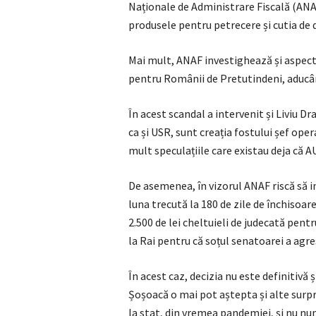
Naționale de Administrare Fiscală (ANAF)
produsele pentru petrecere și cutia de do
Mai mult, ANAF investighează și aspect
pentru Românii de Pretutindeni, aducân
În acest scandal a intervenit și Liviu D
ca și USR, sunt creația fostului șef ope
mult speculațiile care existau deja că A
De asemenea, în vizorul ANAF riscă să i
luna trecută la 180 de zile de închisoare
2.500 de lei cheltuieli de judecată pentru
la Rai pentru că soțul senatoarei a agres
În acest caz, decizia nu este definitivă 
Șoșoacă o mai pot aștepta și alte surpr
la stat, din vremea pandemiei, și nu nu