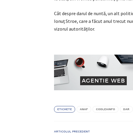
Cât despre darul de nuntă, un alt politi
Ionuţ Stroe, care a făcut anul trecut nu
vizorul autorităților.
ETICHETE
ANAF
CODLEAINFO
DAR
ARTICOLUL PRECEDENT