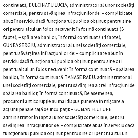
continuată, DULCINATU LUCIA, administrator al unor societăți
comerciale, pentru săvârșirea infracțiunilor de: – complicitate
abuz în serviciu dacă funcționarul public a obținut pentru sine
ori pentru altul un folos necuvenit în formă continuată (5
fapte), – spălarea banilor, în formă continuată (4 fapte),
GUNEA SERGIU, administrator al unei societăți comerciale,
pentru săvârșirea infracțiunilor de: – complicitate abuz în
serviciu dacă funcționarul public a obținut pentru sine ori
pentru altul un folos necuvenit în formă continuată – spălarea
banilor, în formă continuată. TĂNASE RADU, administrator al
unei societăți comerciale, pentru săvârșirea a trei infracțiuni de
spălarea banilor, în formă continuată, De asemenea,
procurorii anticorupție au mai dispus punerea în mișcare a
acțiunii penale față de inculpații: – GOMAN FLUTURE,
administrator în fapt al unor societăți comerciale, pentru
săvârșirea infracțiunilor de: – complicitate abuz în serviciu dacă
funcționarul public a obținut pentru sine ori pentru altul un