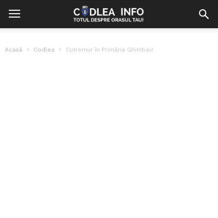
Acasă
Codlea
Cutremur în Primăria Ghimbav!