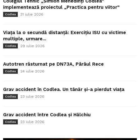
Colegiul Tehnic „Simion Mehedinți Codlea”
implementează proiectul „Practica pentru viitor”
31 iulie 2026
Codlea
Viața la o secundă distanță: Exercițiu ISU cu victime
multiple, urmare...
29 iulie 2026
Codlea
Autotren răsturnat pe DN73A, Pârâul Rece
24 iulie 2026
Codlea
Grav accident în Codlea. Un tânăr și-a pierdut viața
23 iulie 2026
Codlea
Grav accident între Codlea și Hălchiu
23 iulie 2026
Codlea