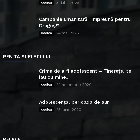
31 iulie 2026
Codlea
Campanie umanitară ”Împreună pentru
Dragoș!”
24 mai 2026
Codlea
PENITA SUFLETULUI
Crima de a fi adolescent – Tinerețe, te
iau cu mine...
24 noiembrie 2020
Codlea
Adolescența, perioada de aur
25 iunie 2020
Codlea
RELIGIE