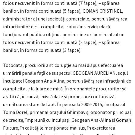
folos necuvenit în formă continuată (7 fapte), – spălarea
banilor, în formă continuată (5 fapte), GOMAN CRISTINEL,
administrator al unei societăți comerciale, pentru săvârșirea
infracțiunilor de: – complicitate abuz în serviciu dacă
funcționarul public a obținut pentru sine ori pentru altul un
folos necuvenit în formă continuată (2 fapte), – spălarea
banilor, în formă continuată (3 fapte).
Totodată, procurorii anticorupție au mai dispus efectuarea
urmăririi penale față de suspectul GEOGEAN AURELIAN, soțul
inculpatei Geogean Ana-Alina, pentru săvârșirea infracțiunii de
complicitate la luare de mită. În ordonanţele procurorilor se
arată că, în cauză, există date și probe care conturează
următoarea stare de fapt: În perioada 2009-2015, inculpatul
Toma Dorel, primar al orașului Ghimbav și ordonator principal
de credite, împreună cu inculpații Geogean Ana-Alina și Goman
Fluture, în calitățile menționate mai sus, în exercitarea