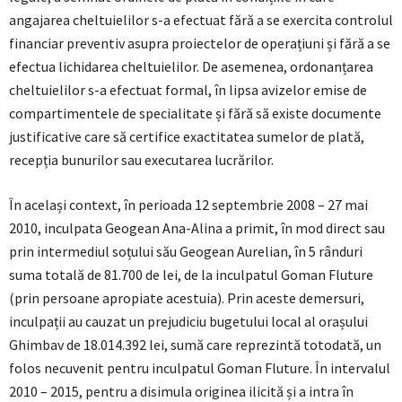
angajarea cheltuielilor s-a efectuat fără a se exercita controlul
financiar preventiv asupra proiectelor de operațiuni și fără a se
efectua lichidarea cheltuielilor. De asemenea, ordonanțarea
cheltuielilor s-a efectuat formal, în lipsa avizelor emise de
compartimentele de specialitate și fără să existe documente
justificative care să certifice exactitatea sumelor de plată,
recepția bunurilor sau executarea lucrărilor.
În același context, în perioada 12 septembrie 2008 – 27 mai
2010, inculpata Geogean Ana-Alina a primit, în mod direct sau
prin intermediul soțului său Geogean Aurelian, în 5 rânduri
suma totală de 81.700 de lei, de la inculpatul Goman Fluture
(prin persoane apropiate acestuia). Prin aceste demersuri,
inculpații au cauzat un prejudiciu bugetului local al orașului
Ghimbav de 18.014.392 lei, sumă care reprezintă totodată, un
folos necuvenit pentru inculpatul Goman Fluture. În intervalul
2010 – 2015, pentru a disimula originea ilicită și a intra în