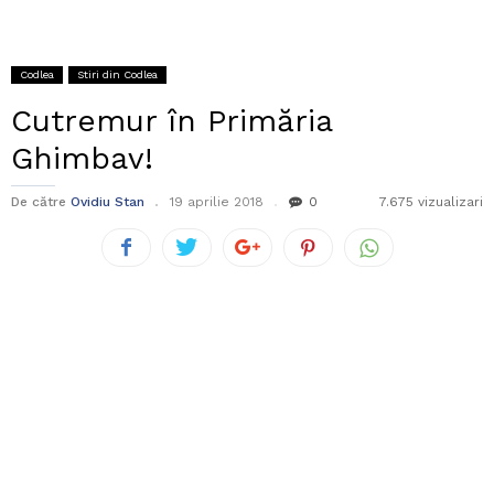
Codlea
Stiri din Codlea
Cutremur în Primăria
Ghimbav!
De către
Ovidiu Stan
19 aprilie 2018
0
7.675 vizualizari