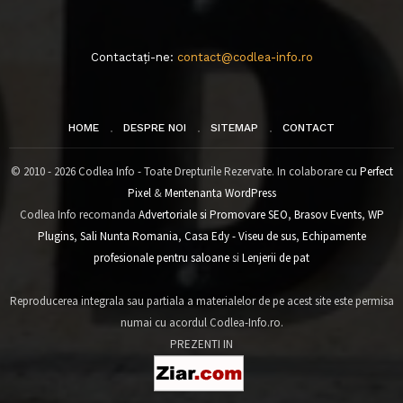
Contactați-ne:
contact@codlea-info.ro
HOME
DESPRE NOI
SITEMAP
CONTACT
© 2010 - 2026 Codlea Info - Toate Drepturile Rezervate. In colaborare cu
Perfect
Pixel
&
Mentenanta WordPress
Codlea Info recomanda
Advertoriale si Promovare SEO
,
Brasov Events
,
WP
Plugins
,
Sali Nunta Romania
,
Casa Edy - Viseu de sus
,
Echipamente
profesionale pentru saloane
si
Lenjerii de pat
Reproducerea integrala sau partiala a materialelor de pe acest site este permisa
numai cu acordul Codlea-Info.ro.
PREZENTI IN