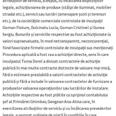
atribuțiilor de serviciu, a dispus, cu încălcarea dispozițiilor
legale, achiziționarea de produse (stâlpi de iluminat, mobilier
stradal etc.), servicii sau lucrări (amenajare școli și terenuri
etc.), de la societățile comerciale controlate de inculpații
Goman Fluture, Dulcinatu Lucia, Goman Cristinel și Gunea
Sergiu. Bunurile și serviciile respective au fost achiziționate la
valori supraevaluate, în mod netransparent, neconcurențial,
fiind favorizate firmele controlate de inculpații sus menționați.
Procedura aplicată a fost cea a achiziției directe, sens în care
inculpatul Toma Dorel a divizat contractele de achiziție
publică în mai multe contracte distincte de valoare mai mică,
fără o estimare prealabilă a valorii contractelor de achiziție
publică și fără a include în valoarea contractelor de furnizare a
produselor valoarea operațiunilor sau lucrărilor de instalare.
Achizițiile respective au fost plătite cu sprijinul contabilului
șef al Primăriei Ghimbav, Geogean Ana-Alina care, în
exercitarea atribuțiilor de serviciu și cu încălcarea prevederilor
legale, a semnat ordinele de plată în condițiile în care