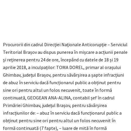
Procurorii din cadrul Direcţiei Naţionale Anticorupţie – Serviciul
Teritorial Brașov au dispus punerea în mișcare a acțiunii penale
şi reţinerea pentru 24 de ore, începând cu datele de 18 și 19
aprilie 2018, a inculpaților: TOMA DOREL, primar al orașului
Ghimbav, județul Brașov, pentru săvârșirea a șapte infracțiuni
de abuz în serviciu dacă funcționarul public a obținut pentru
sine ori pentru altul un folos necuvenit, toate în formă
continuată, GEOGEAN ANA-ALINA, contabil șef în cadrul
Primăriei Ghimbav, județul Brașov, pentru săvârșirea
infracțiunilor de: – abuz în serviciu dacă funcționarul public a
obținut pentru sine ori pentru altul un folos necuvenit în
formă continuată (7 fapte), – luare de mită în formă