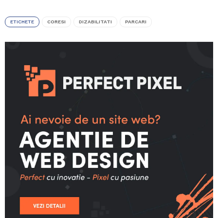
ETICHETE
CORESI
DIZABILITATI
PARCARI