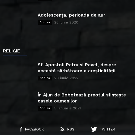
Adolescența, perioada de aur
25 iunie 2020
Codlea
RELIGIE
Sf. Apostoli Petru și Pavel, despre
această sărbătoare a creștinătății
29 iunie 2022
Codlea
În Ajun de Bobotează preotul sfințește
casele oamenilor
5 ianuarie 2021
Codlea
FACEBOOK
RSS
TWITTER