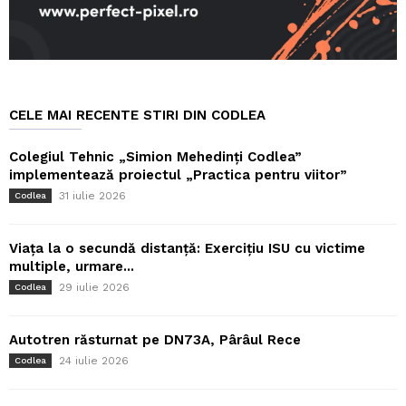
CELE MAI RECENTE STIRI DIN CODLEA
Colegiul Tehnic „Simion Mehedinți Codlea”
implementează proiectul „Practica pentru viitor”
31 iulie 2026
Codlea
Viața la o secundă distanță: Exercițiu ISU cu victime
multiple, urmare...
29 iulie 2026
Codlea
Autotren răsturnat pe DN73A, Pârâul Rece
24 iulie 2026
Codlea