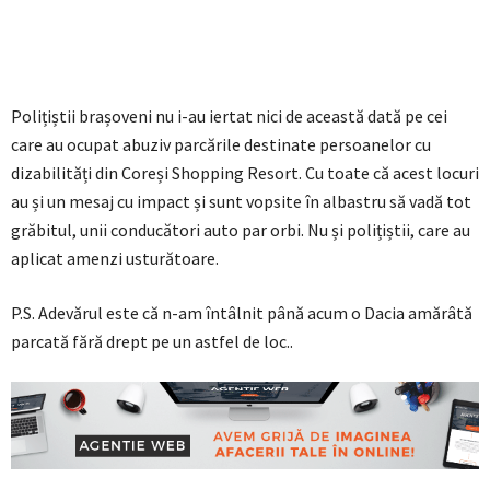
Polițiștii brașoveni nu i-au iertat nici de această dată pe cei
care au ocupat abuziv parcările destinate persoanelor cu
dizabilități din Coreși Shopping Resort. Cu toate că acest locuri
au și un mesaj cu impact și sunt vopsite în albastru să vadă tot
grăbitul, unii conducători auto par orbi. Nu și polițiștii, care au
aplicat amenzi usturătoare.
P.S. Adevărul este că n-am întâlnit până acum o Dacia amărâtă
parcată fără drept pe un astfel de loc..