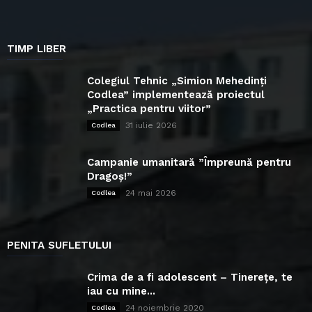
TIMP LIBER
Colegiul Tehnic „Simion Mehedinți
Codlea” implementează proiectul
„Practica pentru viitor”
31 iulie 2026
Codlea
Campanie umanitară ”Împreună pentru
Dragoș!”
24 mai 2026
Codlea
PENITA SUFLETULUI
Crima de a fi adolescent – Tinerețe, te
iau cu mine...
24 noiembrie 2020
Codlea