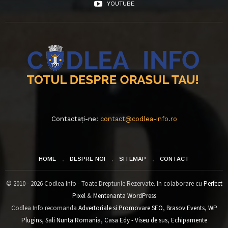
YOUTUBE
Contactați-ne:
contact@codlea-info.ro
HOME
DESPRE NOI
SITEMAP
CONTACT
© 2010 - 2026 Codlea Info - Toate Drepturile Rezervate. In colaborare cu
Perfect
Pixel
&
Mentenanta WordPress
Codlea Info recomanda
Advertoriale si Promovare SEO
,
Brasov Events
,
WP
Plugins
,
Sali Nunta Romania
,
Casa Edy - Viseu de sus
,
Echipamente